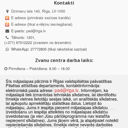
Kontakti
Dzirnavu iela 140, Rīga, LV-1050
E-adrese (primārais saziņas kanāls)
E-adrese (tikai e-rēķinu iesniegšanai)
E-pasts:
pad@riga.lv
Tālrunis: 1201,
(+371) 67012222 (zvaniem no ārzemēm)
WhatsApp: 27772805 (tikai rakstiskai saziņai)
Zvanu centra darba laiks:
Pirmdiena – Piektdiena: 8.00 – 18.00
Departamenta darba laiks:
Šīs mājaslapas pārzinis ir Rīgas valstspilsētas pašvaldības
Pilsētas attīstības departaments, kontaktinformācija:
Pirmdiena, Ceturtdiena: 8.30 – 18.00
pad@riga.lv
elektroniskā pasta adrese:
. Informējam, ka
Otrdiena, Trešdiena: 8.30 – 17.00
mājaslapā tiek izmantotas tehniskās sīkdatnes, lai identificētu
Piektdiena: 8.30 – 15.00
tīmekļa vietnes lietotāju sesijas laikā, un analītiskās sīkdatnes,
lai apkopotu apmeklētāju statistikas datus. Lietojot šo
mājaslapu, Jums ir iespēja pieņemt mājaslapas sīkdatņu
Klātienes konsultācijas pieejamas tikai ar iepriekšēju pierakstu.
izveidošanu un iespēja atteikties no mājaslapas sīkdatņu
izveidošanas (ja vien Jūsu pārlūkprogramma nav iestatīta
nepieņemt sīkdatnes). Jums jāņem vērā, ja atspējosiet noteikti
nepieciešamās sīkdatnes, tīmekļa vietne nevarēs darboties