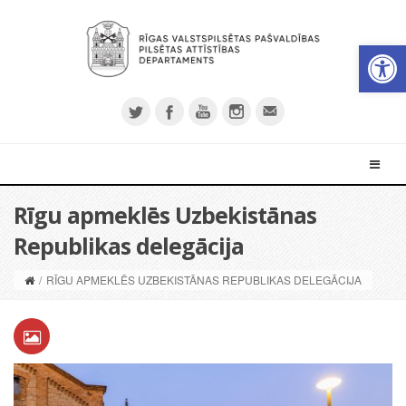
Open 
Rīgu apmeklēs Uzbekistānas
Republikas delegācija
/
RĪGU APMEKLĒS UZBEKISTĀNAS REPUBLIKAS DELEGĀCIJA