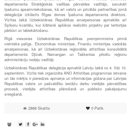
departamenta Stratēģiskās vadības pārvaldes vadītājs, savukārt
īpašumu apsaimniekošanas, kā arī valsts un privātās partnerības jomā
delegācijai izklāstīs Rīgas domes Īpašuma departamenta direktors.
Vizītes laikā Uzbekistānas Republikas amatpersonas apmeklēs arī
Spīķeru kvartālu, kur klātienē aplūkos realizēto projektu par teritorijas
pārbūvi un labiekārtošanu.
Rīgā viesosies Uzbekistānas Republikas premjerministra pirmā
vietnieka palīgs, Ekonomikas ministrijas, Finanšu ministrijas vadošās
amatpersonas, kā arī Uzbekistānas reģionālās attīstības konsolidētā
departamenta Djizak, Namangan un Taškentas pilsētu reģionu
administrāciju nodaļu vadītāji.
Uzbekistānas Republikas delegācija apmeklē Latviju laikā no 4. līdz 10.
septembrim. Vizīte tiek organizēta ANO Attīstības programmas ietvaros
un tās mērķis ir pieredzes apmaiņa un informācijas gūšana par Latvijas
Republikas valsts un pašvaldību iestāžu darbu vietējās pārvaldības
procesā, vietējās attīstības plānošanā un publisko pakalpojumu
sniegšanā.
2868 Skatīts
0
Patīk