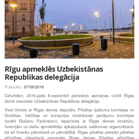
Rīgu apmeklēs Uzbekistānas
Republikas delegācija
Publicēts:
07/09/2016
Ceturtdien, 2016.gada 8.septembrī pieredzes apmaiņas vizītē Rīgas
domē viesosies Uzbekistānas Republikas delegācija.
Viesi tiksies ar Rīgas domes deputātu, Pilsētas īpašuma komitejas un
Drošības, kārtības un korupcijas novēršanas jautājumu komitejas
locekli Ruslanu Pankratovu, iepazīsies ar Rīgas domes struktūru,
funkcijām un darbu apmeklētāju apkalpošanā, satiksmes organizēšanā,
kā arī finanšu plānošanā un pārvaldībā. Rīgas pilsētas pieredzi pilsētas
attīstības plānošanā prezentēs Rīgas domes Pilsētas attīstības