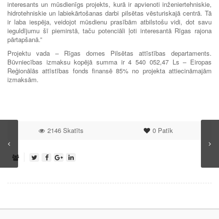
interesants un mūsdienīgs projekts, kurā ir apvienoti inženiertehniskie,
hidrotehniskie un labiekārtošanas darbi pilsētas vēsturiskajā centrā. Tā
ir laba iespēja, veidojot mūsdienu prasībām atbilstošu vidi, dot savu
ieguldījumu šī piemirstā, taču potenciāli ļoti interesantā Rīgas rajona
pārtapšanā.”
Projektu vada – Rīgas domes Pilsētas attīstības departaments.
Būvniecības izmaksu kopējā summa ir 4 540 052,47 Ls – Eiropas
Reģionālās attīstības fonds finansē 85% no projekta attiecināmajām
izmaksām.
2146 Skatīts
0
Patīk