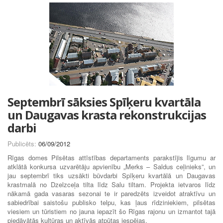
Septembrī sāksies Spīķeru kvartāla
un Daugavas krasta rekonstrukcijas
darbi
Publicēts:
06/09/2012
Rīgas domes Pilsētas attīstības departaments parakstījis līgumu ar
atklātā konkursa uzvarētāju apvienību „Merks – Saldus ceļinieks”, un
jau septembrī tiks uzsākti būvdarbi Spīķeru kvartālā un Daugavas
krastmalā no Dzelzceļa tilta līdz Salu tiltam. Projekta ietvaros līdz
nākamā gada vasaras sezonai te ir paredzēts izveidot atraktīvu un
sabiedrībai saistošu publisko telpu, kas ļaus rīdziniekiem, pilsētas
viesiem un tūristiem no jauna iepazīt šo Rīgas rajonu un izmantot tajā
piedāvātās kultūras un aktīvās atpūtas iespējas.