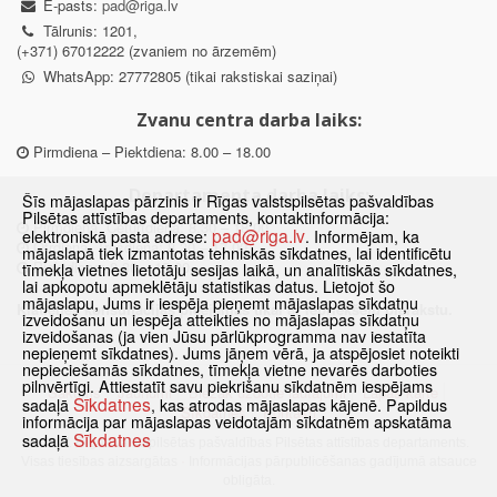
E-pasts:
pad@riga.lv
Tālrunis: 1201,
(+371) 67012222 (zvaniem no ārzemēm)
WhatsApp: 27772805 (tikai rakstiskai saziņai)
Zvanu centra darba laiks:
Pirmdiena – Piektdiena: 8.00 – 18.00
Departamenta darba laiks:
Šīs mājaslapas pārzinis ir Rīgas valstspilsētas pašvaldības
Pilsētas attīstības departaments, kontaktinformācija:
Pirmdiena, Ceturtdiena: 8.30 – 18.00
pad@riga.lv
elektroniskā pasta adrese:
. Informējam, ka
Otrdiena, Trešdiena: 8.30 – 17.00
mājaslapā tiek izmantotas tehniskās sīkdatnes, lai identificētu
Piektdiena: 8.30 – 15.00
tīmekļa vietnes lietotāju sesijas laikā, un analītiskās sīkdatnes,
lai apkopotu apmeklētāju statistikas datus. Lietojot šo
mājaslapu, Jums ir iespēja pieņemt mājaslapas sīkdatņu
Klātienes konsultācijas pieejamas tikai ar iepriekšēju pierakstu.
izveidošanu un iespēja atteikties no mājaslapas sīkdatņu
izveidošanas (ja vien Jūsu pārlūkprogramma nav iestatīta
nepieņemt sīkdatnes). Jums jāņem vērā, ja atspējosiet noteikti
nepieciešamās sīkdatnes, tīmekļa vietne nevarēs darboties
pilnvērtīgi. Attiestatīt savu piekrišanu sīkdatnēm iespējams
Sākums
Jaunumi
Biežāk uzdotie jautājumi
Lapas karte
Sīkdatnes
sadaļā
, kas atrodas mājaslapas kājenē. Papildus
Sīkdatnes
Kontakti
informācija par mājaslapas veidotajām sīkdatnēm apskatāma
Sīkdatnes
sadaļā
© 2021 Rīgas valstspilsētas pašvaldības Pilsētas attīstības departaments.
Visas tiesības aizsargātas
·
Informācijas pārpublicēšanas gadījumā atsauce
obligāta.