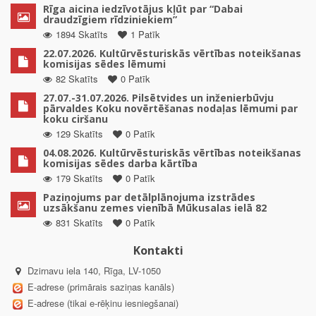
Rīga aicina iedzīvotājus kļūt par “Dabai
draudzīgiem rīdziniekiem”
1894 Skatīts
1 Patīk
22.07.2026. Kultūrvēsturiskās vērtības noteikšanas
komisijas sēdes lēmumi
82 Skatīts
0 Patīk
27.07.-31.07.2026. Pilsētvides un inženierbūvju
pārvaldes Koku novērtēšanas nodaļas lēmumi par
koku ciršanu
129 Skatīts
0 Patīk
04.08.2026. Kultūrvēsturiskās vērtības noteikšanas
komisijas sēdes darba kārtība
179 Skatīts
0 Patīk
Paziņojums par detālplānojuma izstrādes
uzsākšanu zemes vienībā Mūkusalas ielā 82
831 Skatīts
0 Patīk
Kontakti
Dzirnavu iela 140, Rīga, LV-1050
E-adrese (primārais saziņas kanāls)
E-adrese (tikai e-rēķinu iesniegšanai)