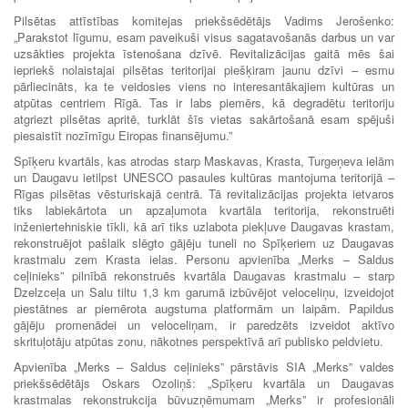
Pilsētas attīstības komitejas priekšsēdētājs Vadims Jerošenko:
„Parakstot līgumu, esam paveikuši visus sagatavošanās darbus un var
uzsākties projekta īstenošana dzīvē. Revitalizācijas gaitā mēs šai
iepriekš nolaistajai pilsētas teritorijai piešķiram jaunu dzīvi – esmu
pārliecināts, ka te veidosies viens no interesantākajiem kultūras un
atpūtas centriem Rīgā. Tas ir labs piemērs, kā degradētu teritoriju
atgriezt pilsētas apritē, turklāt šīs vietas sakārtošanā esam spējuši
piesaistīt nozīmīgu Eiropas finansējumu.”
Spīķeru kvartāls, kas atrodas starp Maskavas, Krasta, Turgeņeva ielām
un Daugavu ietilpst UNESCO pasaules kultūras mantojuma teritorijā –
Rīgas pilsētas vēsturiskajā centrā. Tā revitalizācijas projekta ietvaros
tiks labiekārtota un apzaļumota kvartāla teritorija, rekonstruēti
inženiertehniskie tīkli, kā arī tiks uzlabota piekļuve Daugavas krastam,
rekonstruējot pašlaik slēgto gājēju tuneli no Spīķeriem uz Daugavas
krastmalu zem Krasta ielas. Personu apvienība „Merks – Saldus
ceļinieks” pilnībā rekonstruēs kvartāla Daugavas krastmalu – starp
Dzelzceļa un Salu tiltu 1,3 km garumā izbūvējot veloceliņu, izveidojot
piestātnes ar piemērota augstuma platformām un laipām. Papildus
gājēju promenādei un veloceliņam, ir paredzēts izveidot aktīvo
skrituļotāju atpūtas zonu, nākotnes perspektīvā arī publisko peldvietu.
Apvienība „Merks – Saldus ceļinieks” pārstāvis SIA „Merks” valdes
priekšsēdētājs Oskars Ozoliņš: „Spīķeru kvartāla un Daugavas
krastmalas rekonstrukcija būvuzņēmumam „Merks” ir profesionāli