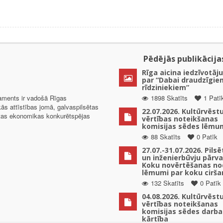
Pēdējās publikācija
Rīga aicina iedzīvotāju
par “Dabai draudzīgie
rīdziniekiem”
taments ir vadošā Rīgas
1898 Skatīts
1 Patī
kās attīstības jomā, galvaspilsētas
22.07.2026. Kultūrvēst
ētas ekonomikas konkurētspējas
vērtības noteikšanas
komisijas sēdes lēmu
88 Skatīts
0 Patīk
27.07.-31.07.2026. Pils
un inženierbūvju pārv
Koku novērtēšanas no
lēmumi par koku cirša
132 Skatīts
0 Patīk
04.08.2026. Kultūrvēst
vērtības noteikšanas
komisijas sēdes darba
kārtība