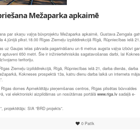
spriešana Mežaparka apkaimē
ešana par skaņu vaļņa būvprojektu Mežaparka apkaimē, Gustava Zemgala gat
 4.jūnijā plkst.18.00 Rīgas Ziemeļu izpilddirekcijā Rīgā, Rūpniecības ielā 21
as uz Gaujas ielas pārvada pagarināšanu un 6 metrus augsta vaļņa izbūvi gar
 aptuveni 650 metri. Šie ir inžiniertehniskās sagatavošanas darbi, lai Kokne
īvojamo teritoriju.
Rīgas Ziemeļu izpilddirekcijā, Rīgā, Rūpniecības ielā 21, darba dienās, darba
aparkā, Kokneses prospektā 13a, katru dienu darba laikā un interneta māja
”.
 Rīgas domes Apmeklētāju pieņemšanas centros, Rīgas pilsētas būvvaldes
vā, vai elektroniski aizpildāmas un nosūtāmas portālā
www.riga.lv
sadaļā e-
projektētājs: SIA “BRD projekts”.
0
Patīk