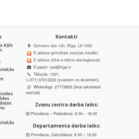
s
Kontakti
s kļūt
Dzirnavu iela 140, Rīga, LV-1050
m
E-adrese (primārais saziņas kanāls)
E-adrese (tikai e-rēķinu iesniegšanai)
k
E-pasts:
pad@riga.lv
uriskās
Tālrunis: 1201,
mi
(+371) 67012222 (zvaniem no ārzemēm)
WhatsApp: 27772805 (tikai rakstiskai
saziņai)
ētvides
aldes
daļas
Zvanu centra darba laiks:
nu
Pirmdiena – Piektdiena: 8.00 – 18.00
uriskās
Departamenta darba laiks:
Pirmdiena, Ceturtdiena: 8.30 – 18.00