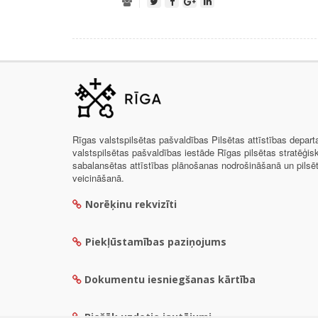
Rīgas valstspilsētas pašvaldības Pilsētas attīstības depar
valstspilsētas pašvaldības iestāde Rīgas pilsētas stratēģis
sabalansētas attīstības plānošanas nodrošināšanā un pils
veicināšanā.
Norēķinu rekvizīti
Piekļūstamības paziņojums
Dokumentu iesniegšanas kārtība
Biežāk uzdotie jautājumi