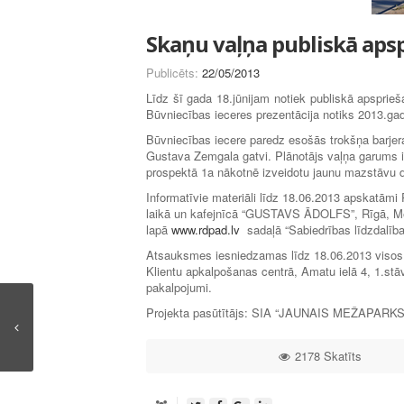
Skaņu vaļņa publiskā ap
Publicēts:
22/05/2013
Līdz šī gada 18.jūnijam notiek publiskā apspri
Būvniecības ieceres prezentācija notiks 2013.gada
Būvniecības iecere paredz esošās trokšņa barjer
Gustava Zemgala gatvi. Plānotājs vaļņa garums ir
prospektā 1a nākotnē izveidotu jaunu mazstāvu dz
Informatīvie materiāli līdz 18.06.2013 apskatāmi 
laikā un kafejnīcā “GUSTAVS ĀDOLFS”, Rīgā, Mež
lapā
www.rdpad.lv
sadaļā “Sabiedrības līdzdalība
Atsauksmes iesniedzamas līdz 18.06.2013 visos
Klientu apkalpošanas centrā, Amatu ielā 4, 1.stā
pakalpojumi.
Projekta pasūtītājs: SIA “JAUNAIS MEŽAPARKS”, 
2178 Skatīts