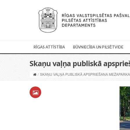
RĪGAS ATTĪSTĪBA
BŪVNIECĪBA UN PILSĒTVIDE
Skaņu vaļņa publiskā apspri
/
SKAŅU VAĻŅA PUBLISKĀ APSPRIEŠANA MEŽAPARKA