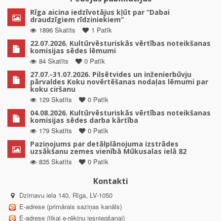
Rīga aicina iedzīvotājus kļūt par “Dabai
draudzīgiem rīdziniekiem”
1896 Skatīts
1 Patīk
22.07.2026. Kultūrvēsturiskās vērtības noteikšanas
komisijas sēdes lēmumi
84 Skatīts
0 Patīk
27.07.-31.07.2026. Pilsētvides un inženierbūvju
pārvaldes Koku novērtēšanas nodaļas lēmumi par
koku ciršanu
129 Skatīts
0 Patīk
04.08.2026. Kultūrvēsturiskās vērtības noteikšanas
komisijas sēdes darba kārtība
179 Skatīts
0 Patīk
Paziņojums par detālplānojuma izstrādes
uzsākšanu zemes vienībā Mūkusalas ielā 82
835 Skatīts
0 Patīk
Kontakti
Dzirnavu iela 140, Rīga, LV-1050
E-adrese (primārais saziņas kanāls)
E-adrese (tikai e-rēķinu iesniegšanai)