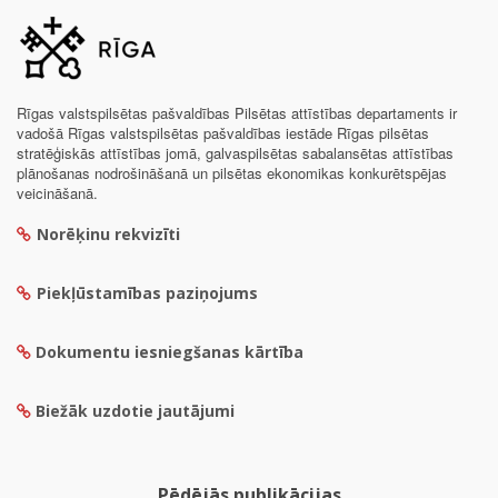
Rīgas valstspilsētas pašvaldības Pilsētas attīstības departaments ir
vadošā Rīgas valstspilsētas pašvaldības iestāde Rīgas pilsētas
stratēģiskās attīstības jomā, galvaspilsētas sabalansētas attīstības
plānošanas nodrošināšanā un pilsētas ekonomikas konkurētspējas
veicināšanā.
Norēķinu rekvizīti
Piekļūstamības paziņojums
Dokumentu iesniegšanas kārtība
Biežāk uzdotie jautājumi
Pēdējās publikācijas