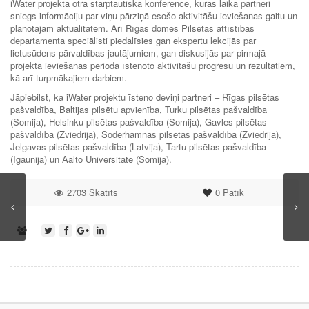
iWater projekta otrā starptautiskā konference, kuras laikā partneri
sniegs informāciju par viņu pārziņā esošo aktivitāšu ieviešanas gaitu un
plānotajām aktualitātēm. Arī Rīgas domes Pilsētas attīstības
departamenta speciālisti piedalīsies gan ekspertu lekcijās par
lietusūdens pārvaldības jautājumiem, gan diskusijās par pirmajā
projekta ieviešanas periodā īstenoto aktivitāšu progresu un rezultātiem,
kā arī turpmākajiem darbiem.
Jāpiebilst, ka iWater projektu īsteno deviņi partneri – Rīgas pilsētas
pašvaldība, Baltijas pilsētu apvienība, Turku pilsētas pašvaldība
(Somija), Helsinku pilsētas pašvaldība (Somija), Gavles pilsētas
pašvaldība (Zviedrija), Soderhamnas pilsētas pašvaldība (Zviedrija),
Jelgavas pilsētas pašvaldība (Latvija), Tartu pilsētas pašvaldība
(Igaunija) un Aalto Universitāte (Somija).
2703 Skatīts
0
Patīk