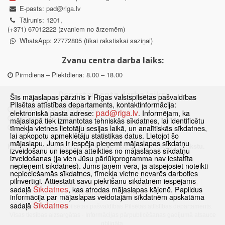
E-pasts:
pad@riga.lv
Tālrunis: 1201,
(+371) 67012222 (zvaniem no ārzemēm)
WhatsApp: 27772805 (tikai rakstiskai saziņai)
Zvanu centra darba laiks:
Pirmdiena – Piektdiena: 8.00 – 18.00
Departamenta darba laiks:
Šīs mājaslapas pārzinis ir Rīgas valstspilsētas pašvaldības
Pilsētas attīstības departaments, kontaktinformācija:
Pirmdiena, Ceturtdiena: 8.30 – 18.00
pad@riga.lv
elektroniskā pasta adrese:
. Informējam, ka
Otrdiena, Trešdiena: 8.30 – 17.00
mājaslapā tiek izmantotas tehniskās sīkdatnes, lai identificētu
Piektdiena: 8.30 – 15.00
tīmekļa vietnes lietotāju sesijas laikā, un analītiskās sīkdatnes,
lai apkopotu apmeklētāju statistikas datus. Lietojot šo
mājaslapu, Jums ir iespēja pieņemt mājaslapas sīkdatņu
Klātienes konsultācijas pieejamas tikai ar iepriekšēju pierakstu.
izveidošanu un iespēja atteikties no mājaslapas sīkdatņu
izveidošanas (ja vien Jūsu pārlūkprogramma nav iestatīta
nepieņemt sīkdatnes). Jums jāņem vērā, ja atspējosiet noteikti
nepieciešamās sīkdatnes, tīmekļa vietne nevarēs darboties
pilnvērtīgi. Attiestatīt savu piekrišanu sīkdatnēm iespējams
Sākums
Jaunumi
Biežāk uzdotie jautājumi
Lapas karte
Sīkdatnes
sadaļā
, kas atrodas mājaslapas kājenē. Papildus
Sīkdatnes
Kontakti
informācija par mājaslapas veidotajām sīkdatnēm apskatāma
Sīkdatnes
sadaļā
© 2021 Rīgas valstspilsētas pašvaldības Pilsētas attīstības departaments.
Visas tiesības aizsargātas
·
Informācijas pārpublicēšanas gadījumā atsauce
obligāta.