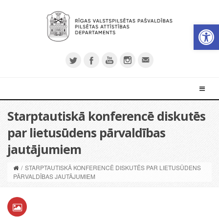
Open 
Starptautiskā konferencē diskutēs
par lietusūdens pārvaldības
jautājumiem
/
STARPTAUTISKĀ KONFERENCĒ DISKUTĒS PAR LIETUSŪDENS
PĀRVALDĪBAS JAUTĀJUMIEM