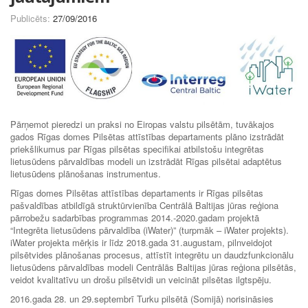
Publicēts:
27/09/2016
Pārņemot pieredzi un praksi no Eiropas valstu pilsētām, tuvākajos
gados Rīgas domes Pilsētas attīstības departaments plāno izstrādāt
priekšlikumus par Rīgas pilsētas specifikai atbilstošu integrētas
lietusūdens pārvaldības modeli un izstrādāt Rīgas pilsētai adaptētus
lietusūdens plānošanas instrumentus.
Rīgas domes Pilsētas attīstības departaments ir Rīgas pilsētas
pašvaldības atbildīgā struktūrvienība Centrālā Baltijas jūras reģiona
pārrobežu sadarbības programmas 2014.-2020.gadam projektā
“Integrēta lietusūdens pārvaldība (iWater)” (turpmāk – iWater projekts).
iWater projekta mērķis ir līdz 2018.gada 31.augustam, pilnveidojot
pilsētvides plānošanas procesus, attīstīt integrētu un daudzfunkcionālu
lietusūdens pārvaldības modeli Centrālās Baltijas jūras reģiona pilsētās,
veidot kvalitatīvu un drošu pilsētvidi un veicināt pilsētas ilgtspēju.
2016.gada 28. un 29.septembrī Turku pilsētā (Somijā) norisināsies