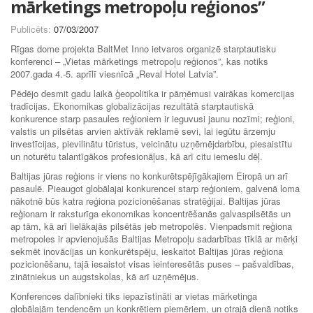
mārketings metropoļu reģionos”
Publicēts:
07/03/2007
Rīgas dome projekta BaltMet Inno ietvaros organizē starptautisku
konferenci – „Vietas mārketings metropoļu reģionos”, kas notiks
2007.gada 4.-5. aprīlī viesnīcā „Reval Hotel Latvia”.
Pēdējo desmit gadu laikā ģeopolitika ir pārņēmusi vairākas komercijas
tradīcijas. Ekonomikas globalizācijas rezultātā starptautiskā
konkurence starp pasaules reģioniem ir ieguvusi jaunu nozīmi; reģioni,
valstis un pilsētas arvien aktīvāk reklamē sevi, lai iegūtu ārzemju
investīcijas, pievilinātu tūristus, veicinātu uzņēmējdarbību, piesaistītu
un noturētu talantīgākos profesionāļus, kā arī citu iemeslu dēļ.
Baltijas jūras reģions ir viens no konkurētspējīgākajiem Eiropā un arī
pasaulē. Pieaugot globālajai konkurencei starp reģioniem, galvenā loma
nākotnē būs katra reģiona pozicionēšanas stratēģijai. Baltijas jūras
reģionam ir raksturīga ekonomikas koncentrēšanās galvaspilsētās un
ap tām, kā arī lielākajās pilsētās jeb metropolēs. Vienpadsmit reģiona
metropoles ir apvienojušās Baltijas Metropoļu sadarbības tīklā ar mērķi
sekmēt inovācijas un konkurētspēju, ieskaitot Baltijas jūras reģiona
pozicionēšanu, tajā iesaistot visas ieinteresētās puses – pašvaldības,
zinātniekus un augstskolas, kā arī uzņēmējus.
Konferences dalībnieki tiks iepazīstināti ar vietas mārketinga
globālajām tendencēm un konkrētiem piemēriem, un otrajā dienā notiks