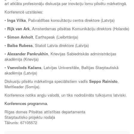
arī atklāta profesionāļu diskusija par inovāciju lomu pilsētu mārketingā.
Konferencē uzstāsies:
•
Inga Vilka
, Pašvaldības konsultāciju centra direktore (Latvija)
•
Rijk van Ark
, Amsterdamas pilsētas Komunikāciju direktors (Holande)
•
Simon Anholt
, Earthspeak (Lielbritānija)
•
Baiba Rubess
, Statoil Latvia direktore (Latvija)
•
Alexander Pankrukhin
, Krievijas Sabiedriskās administrācijas
akadēmija (Krievija)
•
Vsevolods Kačans
, Latvijas Universitāte, Baltijas Starptautiskā
akadēmija (Latvija)
Diskusiju pilsētu mārketinga speciālistiem vadīs
Seppo Rainisto
,
Meritleader (Somija).
Konference notiks angļu valodā, un tiks nodrošināts tulkojums latviski.
Konferences programma.
Rīgas domes Pilsētas attīstības departamenta
Starptautisko projektu nodaļa
Tālrunis: 67105572