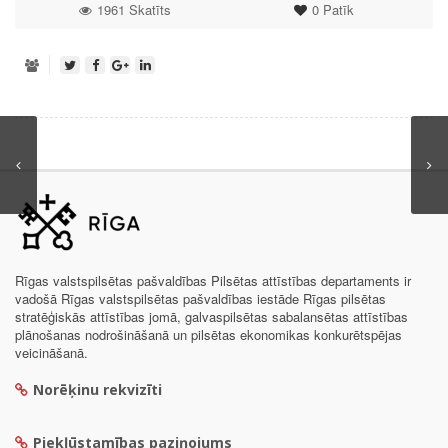
1961 Skatīts
0
Patīk
Rīgas valstspilsētas pašvaldības Pilsētas attīstības departaments ir
vadošā Rīgas valstspilsētas pašvaldības iestāde Rīgas pilsētas
stratēģiskās attīstības jomā, galvaspilsētas sabalansētas attīstības
plānošanas nodrošināšanā un pilsētas ekonomikas konkurētspējas
veicināšanā.
Norēķinu rekvizīti
Piekļūstamības paziņojums