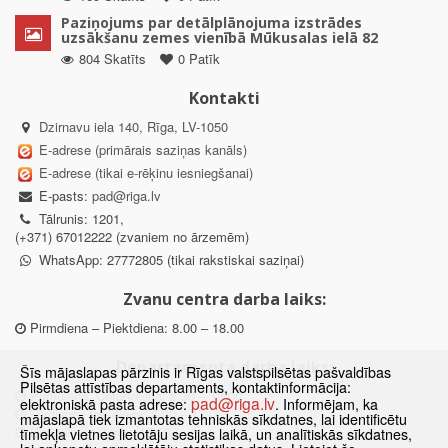
Paziņojums par detālplānojuma izstrādes
uzsākšanu zemes vienībā Mūkusalas ielā 82
804 Skatīts
0 Patīk
Kontakti
Dzirnavu iela 140, Rīga, LV-1050
E-adrese (primārais saziņas kanāls)
E-adrese (tikai e-rēķinu iesniegšanai)
E-pasts:
pad@riga.lv
Tālrunis: 1201,
(+371) 67012222 (zvaniem no ārzemēm)
WhatsApp: 27772805 (tikai rakstiskai saziņai)
Zvanu centra darba laiks:
Pirmdiena – Piektdiena: 8.00 – 18.00
Departamenta darba laiks:
Šīs mājaslapas pārzinis ir Rīgas valstspilsētas pašvaldības
Pilsētas attīstības departaments, kontaktinformācija:
Pirmdiena, Ceturtdiena: 8.30 – 18.00
pad@riga.lv
elektroniskā pasta adrese:
. Informējam, ka
Otrdiena, Trešdiena: 8.30 – 17.00
mājaslapā tiek izmantotas tehniskās sīkdatnes, lai identificētu
Piektdiena: 8.30 – 15.00
tīmekļa vietnes lietotāju sesijas laikā, un analītiskās sīkdatnes,