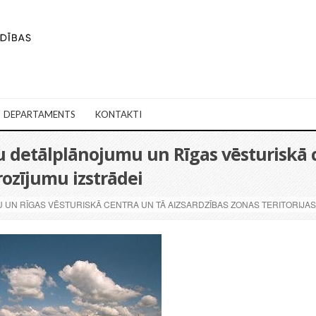
DEPARTAMENTS
KONTAKTI
cu detālplānojumu un Rīgas vēsturiskā 
rozījumu izstrādei
MU UN RĪGAS VĒSTURISKĀ CENTRA UN TĀ AIZSARDZĪBAS ZONAS TERITORIJ