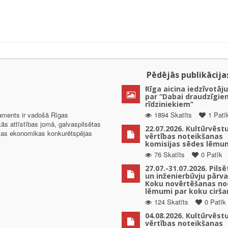
Pēdējās publikācija
Rīga aicina iedzīvotāju
par “Dabai draudzīgie
rīdziniekiem”
taments ir vadošā Rīgas
1894 Skatīts
1 Patī
kās attīstības jomā, galvaspilsētas
22.07.2026. Kultūrvēst
ētas ekonomikas konkurētspējas
vērtības noteikšanas
komisijas sēdes lēmu
76 Skatīts
0 Patīk
27.07.-31.07.2026. Pils
un inženierbūvju pārv
Koku novērtēšanas no
lēmumi par koku cirša
124 Skatīts
0 Patīk
04.08.2026. Kultūrvēst
vērtības noteikšanas