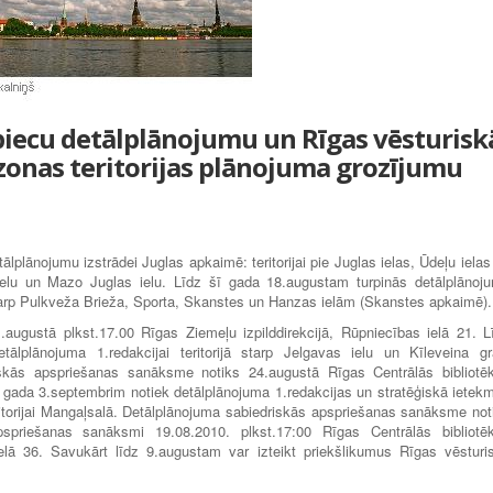
 piecu detālplānojumu un Rīgas vēsturisk
 zonas teritorijas plānojuma grozījumu
ālplānojumu izstrādei Juglas apkaimē: teritorijai pie Juglas ielas, Ūdeļu ielas
 ielu un Mazo Juglas ielu. Līdz šī gada 18.augustam turpinās detālplānoj
 starp Pulkveža Brieža, Sporta, Skanstes un Hanzas ielām (Skanstes apkaimē).
ugustā plkst.17.00 Rīgas Ziemeļu izpilddirekcijā, Rūpniecības ielā 21. L
ālplānojuma 1.redakcijai teritorijā starp Jelgavas ielu un Kīleveina gr
iskās apspriešanas sanāksme notiks 24.augustā Rīgas Centrālās bibliotē
z šī gada 3.septembrim notiek detālplānojuma 1.redakcijas un stratēģiskā ietek
itorijai Mangaļsalā. Detālplānojuma sabiedriskās apspriešanas sanāksme not
pspriešanas sanāksmi 19.08.2010. plkst.17:00 Rīgas Centrālās bibliotē
ielā 36. Savukārt līdz 9.augustam var izteikt priekšlikumus Rīgas vēsturi