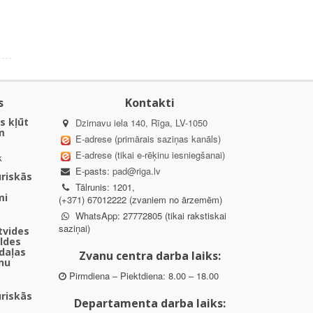
s
Kontakti
s kļūt
Dzirnavu iela 140, Rīga, LV-1050
m
E-adrese (primārais saziņas kanāls)
E-adrese (tikai e-rēķinu iesniegšanai)
k
E-pasts:
pad@riga.lv
uriskās
Tālrunis: 1201,
mi
(+371) 67012222 (zvaniem no ārzemēm)
WhatsApp: 27772805 (tikai rakstiskai
saziņai)
ētvides
aldes
daļas
Zvanu centra darba laiks:
nu
Pirmdiena – Piektdiena: 8.00 – 18.00
uriskās
Departamenta darba laiks: