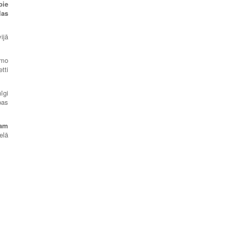
pie
las
ijā
amo
tti
īgi
bas
tam
elā