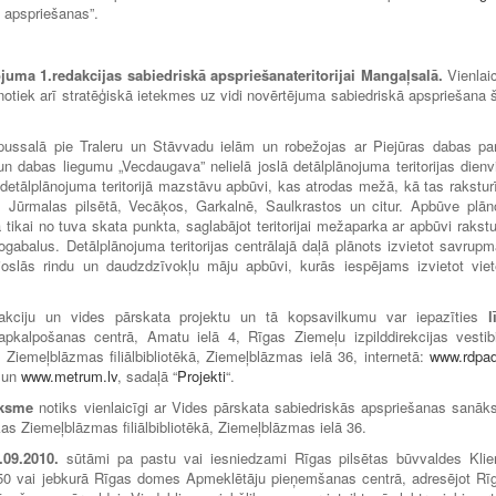
 apspriešanas”.
ojuma 1.redakcijas
sabiedriskā apspriešana
teritorijai Mangaļsalā
.
Vienlaic
otiek arī stratēģiskā ietekmes uz vidi novērtējuma sabiedriskā apspriešana 
 pussalā pie Traleru un Stāvvadu ielām un robežojas ar Piejūras dabas pa
n dabas liegumu „Vecdaugava” nelielā joslā detālplānojuma teritorijas dienv
detālplānojuma teritorijā mazstāvu apbūvi, kas atrodas mežā, kā tas rakstur
 Jūrmalas pilsētā, Vecāķos, Garkalnē, Saulkrastos un citur. Apbūve plān
kai no tuva skata punkta, saglabājot teritorijai mežaparka ar apbūvi rakstu
abalus. Detālplānojuma teritorijas centrālajā daļā plānots izvietot savrupm
oslās rindu un daudzdzīvokļu māju apbūvi, kurās iespējams izvietot viet
dakciju un vides pārskata projektu un tā kopsavilkumu var iepazīties
l
pkalpošanas centrā, Amatu ielā 4, Rīgas Ziemeļu izpilddirekcijas vestibi
 Ziemeļblāzmas filiālbibliotēkā, Ziemeļblāzmas ielā 36, internetā:
www.rdpad
 un
www.metrum.lv
, sadaļā “
Projekti
“.
āksme
notiks vienlaicīgi ar Vides pārskata sabiedriskās apspriešanas sanāk
kas Ziemeļblāzmas filiālbibliotēkā, Ziemeļblāzmas ielā 36.
3.09.2010.
sūtāmi pa pastu vai iesniedzami Rīgas pilsētas būvvaldes Klie
050 vai jebkurā Rīgas domes Apmeklētāju pieņemšanas centrā, adresējot Rī