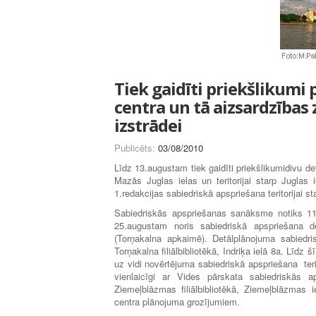
Tiek gaidīti priekšlikumi
centra un tā aizsardzības
izstrādei
Publicēts:
03/08/2010
Līdz 13.augustam tiek gaidīti priekšlikumidivu det
Mazās Juglas ielas un teritorijai starp Juglas
1.redakcijas sabiedriskā apspriešana teritorijai
Sabiedriskās apspriešanas sanāksme notiks 11.a
25.augustam noris sabiedriskā apspriešana det
(Torņakalna apkaimē). Detālplānojuma sabiedr
Torņakalna filiālbibliotēkā, Indriķa ielā 8a. Līd
uz vidi novērtējuma sabiedriskā apspriešana ter
vienlaicīgi ar Vides pārskata sabiedriskās a
Ziemeļblāzmas filiālbibliotēkā, Ziemeļblāzmas 
centra plānojuma grozījumiem.