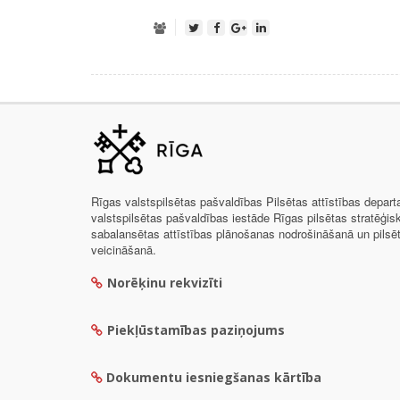
Rīgas valstspilsētas pašvaldības Pilsētas attīstības depar
valstspilsētas pašvaldības iestāde Rīgas pilsētas stratēģis
sabalansētas attīstības plānošanas nodrošināšanā un pils
veicināšanā.
Norēķinu rekvizīti
Piekļūstamības paziņojums
Dokumentu iesniegšanas kārtība