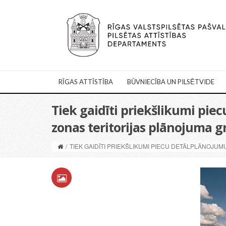
RĪGAS ATTĪSTĪBA
BŪVNIECĪBA UN PILSĒTVIDE
Tiek gaidīti priekšlikumi pie
zonas teritorijas plānojuma g
/
TIEK GAIDĪTI PRIEKŠLIKUMI PIECU DETĀLPLĀNOJU