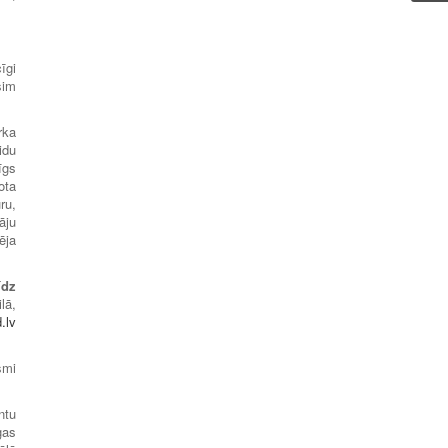
īgi
šim
rka
idu
īgs
ota
ru,
āju
ēja
īdz
lā,
.lv
smi
ntu
gas