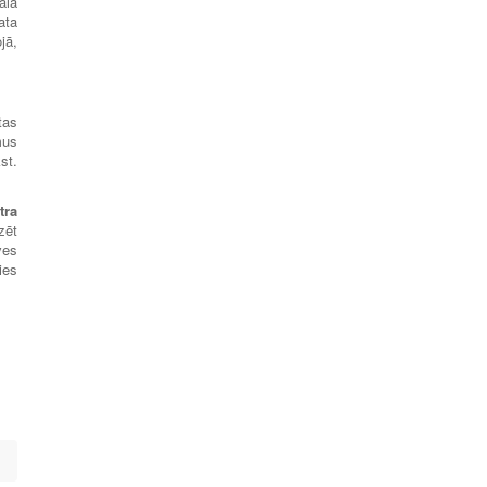
ālā
ata
jā,
.
tas
mus
st.
tra
zēt
ves
ies