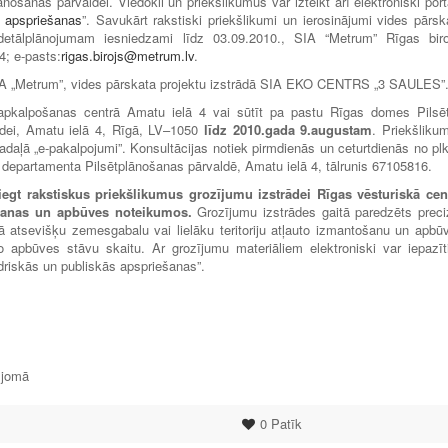
ošanas pārvaldei. Viedokli un priekšlikumus var izteikt arī elektroniski port
s apspriešanas
”. Savukārt rakstiski priekšlikumi un ierosinājumi vides pārsk
ā detālplānojumam iesniedzami līdz 03.09.2010., SIA “Metrum” Rīgas biro
4; e-pasts:
rigas.birojs@metrum.lv
.
 SIA „Metrum”, vides pārskata projektu izstrādā SIA EKO CENTRS „3 SAULES”
u apkalpošanas centrā Amatu ielā 4 vai sūtīt pa pastu Rīgas domes Pilsē
ldei, Amatu ielā 4, Rīgā, LV–1050
līdz 2010.gada 9.augustam
. Priekšliku
daļā „e-pakalpojumi”. Konsultācijas notiek pirmdienās un ceturtdienās no plk
 departamenta Pilsētplānošanas pārvaldē, Amatu ielā 4, tālrunis 67105816.
iegt rakstiskus priekšlikumus grozījumu izstrādei
Rīgas vēsturiskā cen
tošanas un apbūves noteikumos.
Grozījumu izstrādes gaitā paredzēts preci
ā atsevišķu zemesgabalu vai lielāku teritoriju atļauto izmantošanu un apbū
apbūves stāvu skaitu. Ar grozījumu materiāliem elektroniski var iepazīt
riskās un publiskās apspriešanas”.
 jomā
0
Patīk