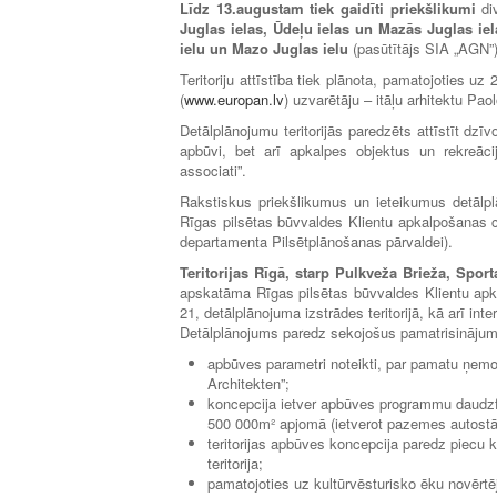
Līdz 13.augustam tiek gaidīti priekšlikumi
di
Juglas ielas, Ūdeļu ielas un Mazās Juglas ie
ielu un Mazo Juglas ielu
(pasūtītājs SIA „AGN”)
Teritoriju attīstība tiek plānota, pamatojoties u
(
www.europan.lv
) uzvarētāju – itāļu arhitektu Pao
Detālplānojumu teritorijās paredzēts attīstīt dzī
apbūvi, bet arī apkalpes objektus un rekreācija
associati”.
Rakstiskus priekšlikumus un ieteikumus detālplā
Rīgas pilsētas būvvaldes Klientu apkalpošanas c
departamenta Pilsētplānošanas pārvaldei).
Teritorijas Rīgā, starp Pulkveža Brieža, Spo
apskatāma Rīgas pilsētas būvvaldes Klientu apka
21, detālplānojuma izstrādes teritorijā, kā arī int
Detālplānojums paredz sekojošus pamatrisināju
apbūves parametri noteikti, par pamatu ņemot 
Architekten”;
koncepcija ietver apbūves programmu daudzf
500 000m² apjomā (ietverot pazemes autostāv
teritorijas apbūves koncepcija paredz piecu k
teritorija;
pamatojoties uz kultūrvēsturisko ēku novērt