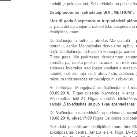
sadaļā „e-pakalpojumi, Sabiedriskās un publiskās
Detālplānojuma izstrādātājs SIA „METRUM”.
Līdz šī gada 3.septembrim turpinās
d
etālplān
ar paša detālplānojuma sabiedrisko apspriešanu n
detālplānojumam.
Detālplānojuma teritorija atrodas Mangaļsalā –
teritoriju, esošo Mangaļsalas dzīvojamo apbūvi u
daļā. Detālplānojuma telpiskā koncepcija paredz 
Rīgas jūras līča piekrastes dzīvojamām zonām
zemāka par esošo priežu mežaudzi, un redzama ti
apbūves kvartālos saglabājot vienlaidus meža nog
apbūvi, bet ziemeļu daļā atsevišķās apbūves j
rakstura tirdzniecības un pakalpojumu objektus.
Ar teritorijas Mangaļsalā detālplānojuma 1.re
03.09.2010.
Rīgas pilsētas būvvaldes Klientu a
Rūpniecības ielā 21, Rīgas centrālās bibliotēkas
sadaļā „
Sabiedriskās un publiskās apspriešanas
”
Detālplānojuma sabiedriskās apspriešanas
san
19.08.2010. plkst.17:00
Rīgas Centrālās bibliotē
Rakstiski priekšlikumi detālplānojumam
līdz 0
apkalpošanas centrā, Amatu ielā 4, Rīgā, LV-1