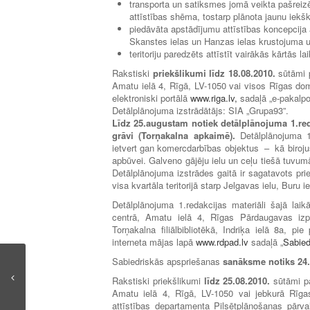
transporta un satiksmes jomā veikta pašreiz
attīstības shēma, tostarp plānota jaunu iekšk
piedāvāta apstādījumu attīstības koncepcija 
Skanstes ielas un Hanzas ielas krustojuma u
teritoriju paredzēts attīstīt vairākās kārtās
Rakstiski
priekšlikumi līdz 18.08.2010.
sūtāmi p
Amatu ielā 4, Rīgā, LV-1050 vai visos Rīgas dom
elektroniski portālā
www.riga.lv,
sadaļā „e-pakalpo
Detālplānojuma izstrādātājs: SIA „Grupa93”.
Līdz 25.augustam notiek detālplānojuma 1.reda
grāvi (Torņakalna apkaimē).
Detālplānojuma 1.
ietvert gan komercdarbības objektus – kā birojus 
apbūvei. Galveno gājēju ielu un ceļu tiešā tuvum
Detālplānojuma izstrādes gaitā ir sagatavots prie
visa kvartāla teritorijā starp Jelgavas ielu, Buru 
Detālplānojuma 1.redakcijas materiāli šajā lai
centrā, Amatu ielā 4, Rīgas Pārdaugavas izpil
Torņakalna filiālbibliotēkā, Indriķa ielā 8a, p
interneta mājas lapā
www.rdpad.lv
sadaļā „
Sabied
Sabiedriskās apspriešanas
sanāksme notiks 24
Rakstiski priekšlikumi
līdz 25.08.2010.
sūtāmi pa
Amatu ielā 4, Rīgā, LV-1050 vai jebkurā Rīg
attīstības departamenta Pilsētplānošanas pārval