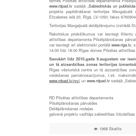
domes Pilsētas attīstības departamenta Pilsētplān
www.rdpad.lv
sadaļā „
Sabiedriskās un publiskā
projekta papildināšanai teritorijas Mangaļsal
Elizabetes ielā 20, Rīgā, LV-1050; fakss 6760904
Teritorijas Mangaļsalā detālplānojumu izstrādā
Rakstiskus priekšlikumus var iesniegt Klient
attīstības departamenta Pilsētplānošanas pārva
var iesniegt arī elektroniski portālā
www.riga.lv,
sa
14:00 līdz 18:00 Rīgas domes Pilsētas attīstības
Savukārt l
īdz 2010.gada 9.augustam var iesn
un tā aizsardzības zonas teritorijas izman
Rīgas vēsturiskā centra un tā aizsardzības zon
veidošanas pamatnosacījumus, t.sk. maksimālo 
www.rdpad.lv/rvc/
un
www.rdpad.lv
sadaļā „Sabied
RD Pilsētas attīstības departamenta
Pilsētplānošanas pārvaldes
Detālplānošanas nodaļas
galvenā projektu vadītāja sabiedrības līdzdalības
1968 Skatīts