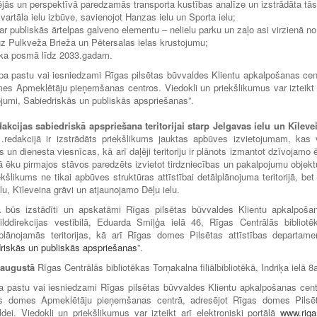
ējās un perspektīvā paredzamās transporta kustības analīze un izstrādāta tās
vartāla ielu izbūve, savienojot Hanzas ielu un Sporta ielu;
ar publiskās ārtelpas galveno elementu – nelielu parku un zaļo asi virzienā no
z Pulkveža Brieža un Pētersalas ielas krustojumu;
 laika posmā līdz 2033.gadam.
a pastu vai iesniedzami Rīgas pilsētas būvvaldes Klientu apkalpošanas cen
es Apmeklētāju pieņemšanas centros. Viedokli un priekšlikumus var izteikt 
jumi, Sabiedriskās un publiskās apspriešanas”.
kcijas sabiedriskā apspriešana teritorijai
starp Jelgavas ielu un Kīleve
redakcijā ir izstrādāts priekšlikums jauktas apbūves izvietojumam, kas 
un dienesta viesnīcas, kā arī daļēji teritoriju ir plānots izmantot dzīvojamo 
ā ēku pirmajos stāvos paredzēts izvietot tirdzniecības un pakalpojumu objekt
kšlikums ne tikai apbūves struktūras attīstībai detālplānojuma teritorijā, bet 
ielu, Kīleveina grāvi un atjaunojamo Dēļu ielu.
kā būs izstādīti un apskatāmi Rīgas pilsētas būvvaldes Klientu apkalpoša
ddirekcijas vestibilā, Eduarda Smiļģa ielā 46, Rīgas Centrālās bibliotē
ie plānojamās teritorijas, kā arī Rīgas domes Pilsētas attīstības departame
riskās un publiskās apspriešanas
”.
.augustā
Rīgas Centrālās bibliotēkas Torņakalna filiālbibliotēkā, Indriķa ielā 8
 pastu vai iesniedzami Rīgas pilsētas būvvaldes Klientu apkalpošanas cent
as domes Apmeklētāju pieņemšanas centrā, adresējot Rīgas domes Pilsē
dei. Viedokli un priekšlikumus var izteikt arī elektroniski portālā
www.riga.