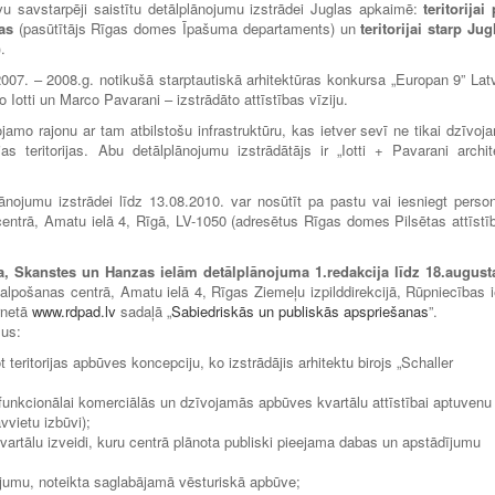
vu savstarpēji saistītu detālplānojumu izstrādei Juglas apkaimē:
teritorijai 
las
(pasūtītājs Rīgas domes Īpašuma departaments) un
teritorijai starp Jug
.
z 2007. – 2008.g. notikušā starptautiskā arhitektūras konkursa „Europan 9” Latv
lo Iotti un Marco Pavarani – izstrādāto attīstības vīziju.
vojamo rajonu ar tam atbilstošu infrastruktūru, kas ietver sevī ne tikai dzīvoj
s teritorijas. Abu detālplānojumu izstrādātājs ir „Iotti + Pavarani archite
nojumu izstrādei līdz 13.08.2010. var nosūtīt pa pastu vai iesniegt person
entrā, Amatu ielā 4, Rīgā, LV-1050 (adresētus Rīgas domes Pilsētas attīstī
rta, Skanstes un Hanzas ielām detālplānojuma 1.redakcija
līdz 18.augus
lpošanas centrā, Amatu ielā 4, Rīgas Ziemeļu izpilddirekcijā, Rūpniecības i
ernetā
www.rdpad.lv
sadaļā „
Sabiedriskās un publiskās apspriešanas
”.
mus:
teritorijas apbūves koncepciju, ko izstrādājis arhitektu birojs „Schaller
unkcionālai komerciālās un dzīvojamās apbūves kvartālu attīstībai aptuvenu
vietu izbūvi);
vartālu izveidi, kuru centrā plānota publiski pieejama dabas un apstādījumu
ējumu, noteikta saglabājamā vēsturiskā apbūve;