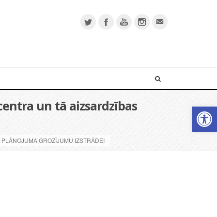
centra un tā aizsardzības
Open 
AS PLĀNOJUMA GROZĪJUMU IZSTRĀDEI