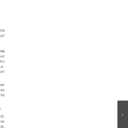
trā
arī
ina
var
ēku
us.
arī
nas
kas
nta
a.
rā,
tas
lv,