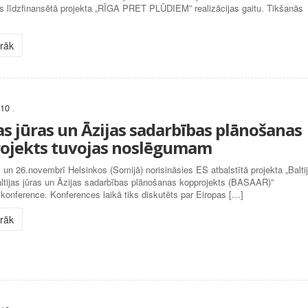
 līdzfinansētā projekta „RĪGA PRET PLŪDIEM” realizācijas gaitu. Tikšanās
irāk
010
.
as jūras un Āzijas sadarbības plānošanas
ojekts tuvojas noslēgumam
 un 26.novembrī Helsinkos (Somijā) norisināsies ES atbalstītā projekta „Balti
altijas jūras un Āzijas sadarbības plānošanas kopprojekts (BASAAR)”
onference. Konferences laikā tiks diskutēts par Eiropas […]
irāk