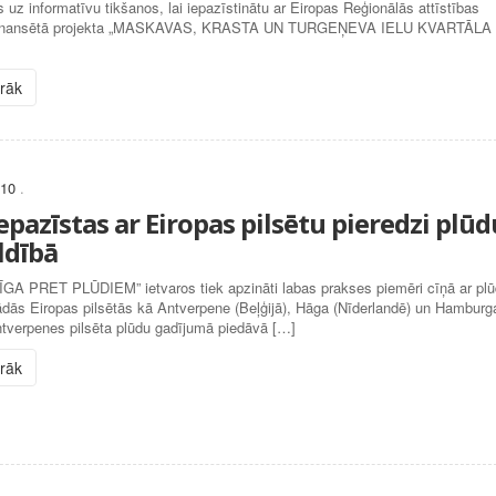
s uz informatīvu tikšanos, lai iepazīstinātu ar Eiropas Reģionālās attīstības
zfinansētā projekta „MASKAVAS, KRASTA UN TURGEŅEVA IELU KVARTĀLA
irāk
010
.
epazīstas ar Eiropas pilsētu pieredzi plūd
ldībā
RĪGA PRET PLŪDIEM” ietvaros tiek apzināti labas prakses piemēri cīņā ar pl
ādās Eiropas pilsētās kā Antverpene (Beļģijā), Hāga (Nīderlandē) un Hamburg
ntverpenes pilsēta plūdu gadījumā piedāvā […]
irāk