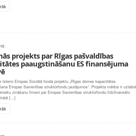
irāk
010
.
nās projekts par Rīgas pašvaldības
itātes paaugstināšanu ES finansējuma
vē
 īsteno Eiropas Sociālā fonda projektu „Rīgas domes kapacitātes
ana Eiropas Savienības struktūrfondu jautājumos”. Projekta mērķis ir uzlabo
nieku zināšanu līmeni par Eiropas Savienības struktūrfondu līdzfinansēto
strādi […]
irāk