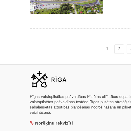
1
2
Rīgas valstspilsētas pašvaldības Pilsētas attīstības depar
valstspilsētas pašvaldības iestāde Rīgas pilsētas stratēģis
sabalansētas attīstības plānošanas nodrošināšanā un pils
veicināšanā.
Norēķinu rekvizīti