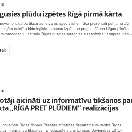
010
.
gusies plūdu izpētes Rīgā pirmā kārta
novembrī, darba tikšanās ietvaros speciālistiem tika prezentēti pētījuma „Ar
maiņām saistīto hidroloģisko procesu izpēte un prognozēšana Rīgas pilsētas
n rekomendāciju izstrāde Rīgas pilsētas teritorijas aizsardzībai” starprezultāti –
irāk
010
.
otāji aicināti uz informatīvu tikšanos pa
kta „RĪGA PRET PLŪDIEM” realizācijas
. novembrī Rīgas domes Pilsētas attīstības departaments aicina Rīgas
s uz informatīvu tikšanos, lai iepazīstinātu ar Eiropas Savienības LIFE+