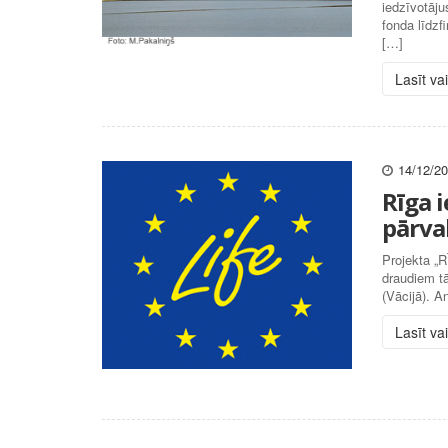
iedzīvotāju
fonda līd
[…]
Lasīt va
14/12/2
Rīga i
pārva
Projekta „
draudiem t
(Vācijā). A
Lasīt va