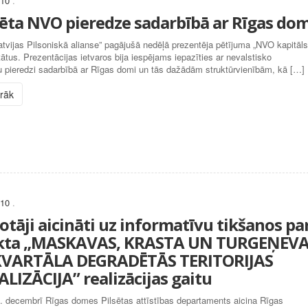
010
.
tēta NVO pieredze sadarbībā ar Rīgas dom
atvijas Pilsoniskā alianse” pagājušā nedēļā prezentēja pētījuma „NVO kapitāls
tātus. Prezentācijas ietvaros bija iespējams iepazīties ar nevalstisko
u pieredzi sadarbībā ar Rīgas domi un tās dažādām struktūrvienībām, kā […]
irāk
010
.
otāji aicināti uz informatīvu tikšanos pa
ekta „MASKAVAS, KRASTA UN TURGEŅEV
KVARTĀLA DEGRADĒTĀS TERITORIJAS
LIZĀCIJA” realizācijas gaitu
. decembrī Rīgas domes Pilsētas attīstības departaments aicina Rīgas