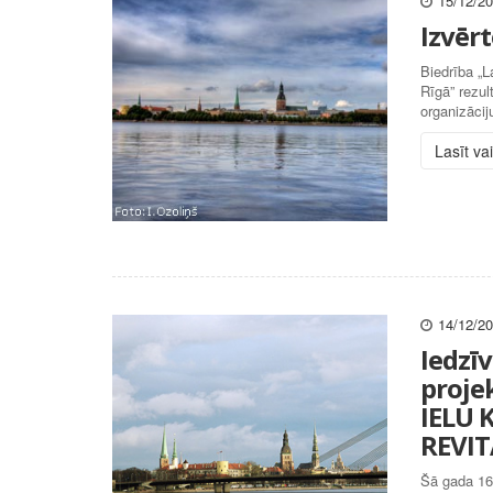
15/12/2
Izvēr
Biedrība „L
Rīgā” rezul
organizācij
Lasīt va
14/12/2
Iedzīv
proj
IELU 
REVITA
Šā gada 16