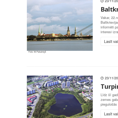
23/11/2
Baltkr
Vakar, 22.
Baltkrievij
informēti p
interesi izr
Lasīt va
23/11/2
Turpi
Līdz šī gad
zemes gaba
piegulošās
Lasīt va