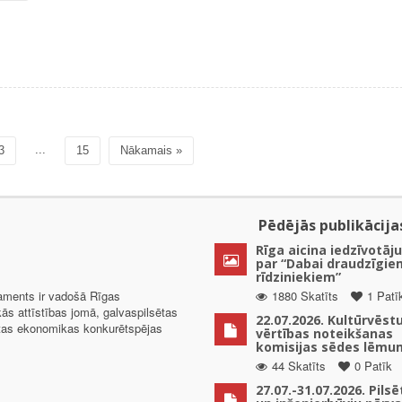
...
3
15
Nākamais »
Pēdējās publikācija
Rīga aicina iedzīvotāju
par “Dabai draudzīgie
rīdziniekiem”
taments ir vadošā Rīgas
1880 Skatīts
1 Patī
kās attīstības jomā, galvaspilsētas
22.07.2026. Kultūrvēst
ētas ekonomikas konkurētspējas
vērtības noteikšanas
komisijas sēdes lēmu
44 Skatīts
0 Patīk
27.07.-31.07.2026. Pils