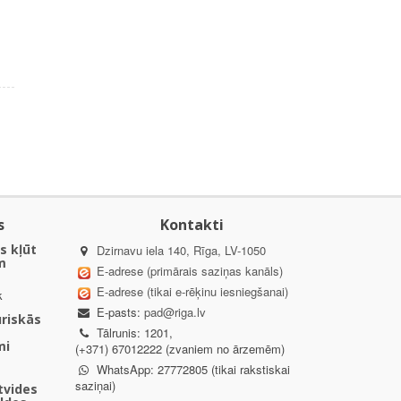
s
Kontakti
s kļūt
Dzirnavu iela 140, Rīga, LV-1050
m
E-adrese (primārais saziņas kanāls)
E-adrese (tikai e-rēķinu iesniegšanai)
k
E-pasts:
pad@riga.lv
uriskās
Tālrunis: 1201,
mi
(+371) 67012222 (zvaniem no ārzemēm)
WhatsApp: 27772805 (tikai rakstiskai
saziņai)
ētvides