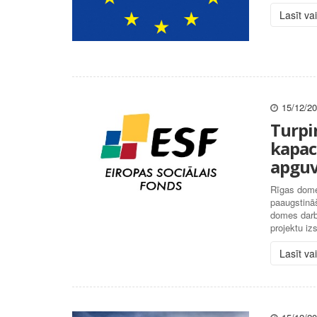
Lasīt va
15/12/2
Turpi
kapac
apgu
Rīgas dome
paaugstināš
domes darbi
projektu iz
Lasīt va