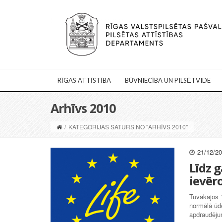
RĪGAS ATTĪSTĪBA
BŪVNIECĪBA UN PILSĒTVIDE
Arhīvs 2010
/
KATEGORIJAS SATURS NO "ARHĪVS 2010"
21/12/2
Līdz 
ievēr
Tuvākajos 1
normālā ūde
apdraudējum