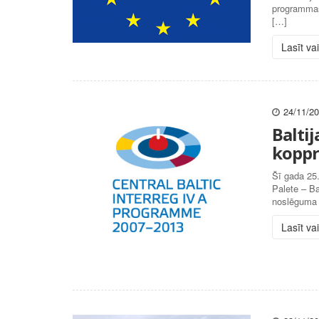
programmas
[…]
Lasīt va
24/11/2
Baltij
koppr
Šī gada 25.
Palete – B
noslēguma k
Lasīt va