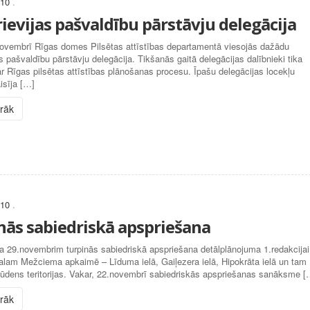
010
.
ievijas pašvaldību pārstāvju delegācija
novembrī Rīgas domes Pilsētas attīstības departamentā viesojās dažādu
as pašvaldību pārstāvju delegācija. Tikšanās gaitā delegācijas dalībnieki tika
ar Rīgas pilsētas attīstības plānošanas procesu. Īpašu delegācijas locekļu
aisīja […]
irāk
010
.
nās sabiedriskā apspriešana
a 29.novembrim turpinās sabiedriskā apspriešana detālplānojuma 1.redakcijai
lam Mežciema apkaimē – Līduma ielā, Gaiļezera ielā, Hipokrāta ielā un tam
 ūdens teritorijas. Vakar, 22.novembrī sabiedriskās apspriešanas sanāksme [
irāk