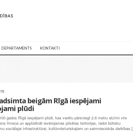
DEPARTAMENTS
KONTAKTI
010
.
gadsimta beigām Rīgā iespējami
ojami plūdi
00 gados Rīgā iespējami plūdi, kas varētu pārsniegt 2,6 metru atzīmi virs
ns līmeņa un applūdināt ievērojamas pilsētas teritorijas, radot būtisku
u sociālajai infrastruktūrai, kultūrvēsturiskajiem un saimnieciskās darbības 