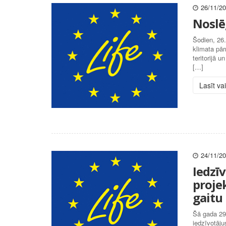
26/11/2
Noslē
Šodien, 26.
klimata pār
teritorijā u
[…]
Lasīt va
24/11/2
Iedzīv
proje
gaitu
Šā gada 29
iedzīvotāju