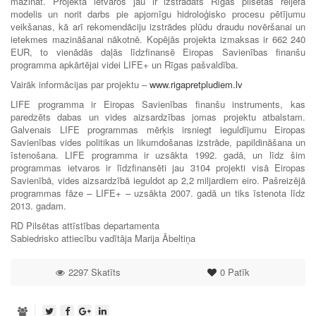
mazināt. Projekta ietvaros jau ir izstrādāts Rīgas pilsētas reljefa
modelis un norit darbs pie apjomīgu hidroloģisko procesu pētījumu
veikšanas, kā arī rekomendāciju izstrādes plūdu draudu novēršanai un
ietekmes mazināšanai nākotnē. Kopējās projekta izmaksas ir 662 240
EUR, to vienādās daļās līdzfinansē Eiropas Savienības finanšu
programma apkārtējai videi LIFE+ un Rīgas pašvaldība.
Vairāk informācijas par projektu –
www.rigapretpludiem.lv
LIFE programma ir Eiropas Savienības finanšu instruments, kas
paredzēts dabas un vides aizsardzības jomas projektu atbalstam.
Galvenais LIFE programmas mērķis irsniegt ieguldījumu Eiropas
Savienības vides politikas un likumdošanas izstrāde, papildināšana un
īstenošana. LIFE programma ir uzsākta 1992. gadā, un līdz šim
programmas ietvaros ir līdzfinansēti jau 3104 projekti visā Eiropas
Savienībā, vides aizsardzībā ieguldot ap 2,2 miljardiem eiro. Pašreizējā
programmas fāze – LIFE+ – uzsākta 2007. gadā un tiks īstenota līdz
2013. gadam.
RD Pilsētas attīstības departamenta
Sabiedrisko attiecību vadītāja Marija Ābeltiņa
2297 Skatīts
0
Patīk