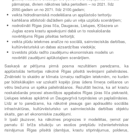
pārmaiņas, diviem nākotnes laika periodiem – no 2021. līdz
2050.gadam un no 2071. līdz 2100.gadam;
veikta hidrodinamiskā modelēšana un applūstošo teritoriju
kartēšana atbilstoši dažādiem palu un vēja uzplūdu scenārijiem;
nodrošināti Rīgas jūras līča, Daugavas, Lielupes, Ķīšezera un
Juglas ezera krastu apsekojumi dabā un to noskalošanās
novērtējums Rīgas pilsētas teritorijā;
veikta plūdu ietekmes analīze no sociālā, saimnieciskās darbības,
kultūrvēsturiskā un dabas aizsardzības viedokļa;
izveidots plūdu radīto zaudējumu ekonomiskais modelis un
novērtēti zaudējumi aplūkotajiem scenārijiem.
Saskaņā ar pētījuma pirmā posma rezultātiem paredzams, ka
applūstošās teritorijas nākotnē Rīgas pilsētā ievērojami palielināsies.
Zinātnieki to skaidro ar klimata izmaiņu radītajām ietekmēm, no kurām
par būtiskākajām var uzskatīt kopējo jūras ūdens līmeņa celšanos un
vētru biežuma un spēka palielināšanos. Rezultāti liecina, ka arī krastu
noskalošanās procesi atsevišķos apgabalos Rīgas jūras līča piekrastē,
Lielupes ietekas apkārtnē un Daugavgrīvā turpināsies un paplašināsies.
Līdz ar to paredzams, ka nākotnē pieaugs gan apdraudēto sociālās
infrastruktūras, kultūrvēsturisko un saimnieciskās darbības objektu
skaits, gan arī ekonomiskie zaudējumi.
Ir īpaši jāuzsver, ka nākotnes prognozes ir modelētas, ņemot par
pamatu šī brīža situāciju un esošos pretplūdu inženiertehniskos
risinājumus Rīgas pilsētā (dambjus, krastu stiprinājumus, polderus,