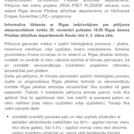
Pētījums tiek veikts projekta „RĪGA PRET PLŪDIEM” ietvaros, kuru
realizē Rīgas domes Pilsētas attīstības departaments un līdzfinansē
Eiropas Savienības LIFE+ programma.
Informatīva tikšanās ar Rīgas iedzīvotājiem par pētījuma
starprezultātiem notiks 29. novembrī pulksten 18.00 Rīgas domes
Pilsētas attīstības departamentā Amatu ielā 4, 3. stāva zālē.
Pētījuma galvenais mērķis ir izpētīt hidroloģiskos procesus – plūdus,
intensīvus nokrišņus, vēja uzplūdus, krastu noskalošanos, būtiskas
gruntsūdeņu līmeņa izmaiņas un to ietekmi uz Rīgas pilsētas teritoriju,
modelēt un novērtēt to risku nākotnē saistībā ar klimata pārmaiņām, kā
arī izstrādāt rekomendācijas konkrētiem projektiem rīdzinieku
aizsardzībai pret plūdiem.
Darbs pie pētījuma „Ar klimata pārmaiņām saistīto hidroloģisko procesu
izpēte un prognozēšana Rīgas pilsētas teritorijā un rekomendāciju
izstrāde Rīgas pilsētas teritorijas aizsardzībai” tika uzsākts šā gada
septembrī. Pašreiz ir noslēdzies pētījuma pirmais posms, kurā tika
aplūkoti tikai tie applūšanas riski, kas saistīti ar pavasara paliem un
vētru radītiem jūras ūdeņu uzplūdiem (vēja uzplūdiem). Tostarp tika
veikti sekojoši darbi:
izstrādāti scenāriji pavasara palu un vēja uzplūdu situācijām ar
dažādām atkārtošanās varbūtībām (no 50% – applūst vismaz vienu
reizi divos gados); līdz 0,5% – applūst vismaz vienu reizi divsimts
gados) mūsdienu situācijai un, ņemot vērā iespējamās klimata