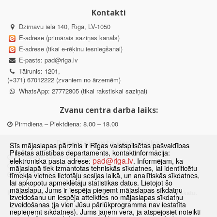
Kontakti
Dzirnavu iela 140, Rīga, LV-1050
E-adrese (primārais saziņas kanāls)
E-adrese (tikai e-rēķinu iesniegšanai)
E-pasts:
pad@riga.lv
Tālrunis: 1201,
(+371) 67012222 (zvaniem no ārzemēm)
WhatsApp: 27772805 (tikai rakstiskai saziņai)
Zvanu centra darba laiks:
Pirmdiena – Piektdiena: 8.00 – 18.00
Departamenta darba laiks:
Šīs mājaslapas pārzinis ir Rīgas valstspilsētas pašvaldības
Pilsētas attīstības departaments, kontaktinformācija:
Pirmdiena, Ceturtdiena: 8.30 – 18.00
pad@riga.lv
elektroniskā pasta adrese:
. Informējam, ka
Otrdiena, Trešdiena: 8.30 – 17.00
mājaslapā tiek izmantotas tehniskās sīkdatnes, lai identificētu
Piektdiena: 8.30 – 15.00
tīmekļa vietnes lietotāju sesijas laikā, un analītiskās sīkdatnes,
lai apkopotu apmeklētāju statistikas datus. Lietojot šo
mājaslapu, Jums ir iespēja pieņemt mājaslapas sīkdatņu
Klātienes konsultācijas pieejamas tikai ar iepriekšēju pierakstu.
izveidošanu un iespēja atteikties no mājaslapas sīkdatņu
izveidošanas (ja vien Jūsu pārlūkprogramma nav iestatīta
nepieņemt sīkdatnes). Jums jāņem vērā, ja atspējosiet noteikti