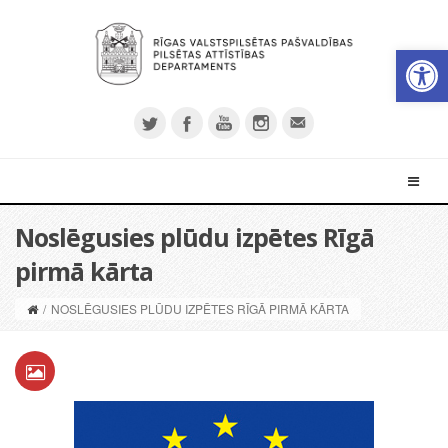
Open 
Noslēgusies plūdu izpētes Rīgā
pirmā kārta
/
NOSLĒGUSIES PLŪDU IZPĒTES RĪGĀ PIRMĀ KĀRTA