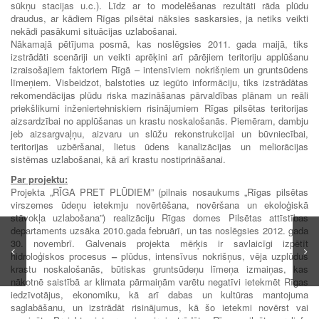
sūkņu stacijas u.c.). Līdz ar to modelēšanas rezultāti rāda plūdu
draudus, ar kādiem Rīgas pilsētai nāksies saskarsies, ja netiks veikti
nekādi pasākumi situācijas uzlabošanai.
Nākamajā pētījuma posmā, kas noslēgsies 2011. gada maijā, tiks
izstrādāti scenāriji un veikti aprēķini arī pārējiem teritoriju applūšanu
izraisošajiem faktoriem Rīgā – intensīviem nokrišņiem un gruntsūdens
līmeņiem. Visbeidzot, balstoties uz iegūto informāciju, tiks izstrādātas
rekomendācijas plūdu riska mazināšanas pārvaldības plānam un reāli
priekšlikumi inženiertehniskiem risinājumiem Rīgas pilsētas teritorijas
aizsardzībai no applūšanas un krastu noskalošanās. Piemēram, dambju
jeb aizsargvaļņu, aizvaru un slūžu rekonstrukcijai un būvniecībai,
teritorijas uzbēršanai, lietus ūdens kanalizācijas un meliorācijas
sistēmas uzlabošanai, kā arī krastu nostiprināšanai.
Par projektu:
Projekta „RĪGA PRET PLŪDIEM” (pilnais nosaukums „Rīgas pilsētas
virszemes ūdeņu ietekmju novērtēšana, novēršana un ekoloģiskā
stāvokļa uzlabošana”) realizāciju Rīgas domes Pilsētas attīstības
departaments uzsāka 2010.gada februārī, un tas noslēgsies 2012. gada
30. novembrī. Galvenais projekta mērķis ir savlaicīgi izpētīt
hidroloģiskos procesus
–
plūdus, intensīvus nokrišņus, vēja uzplūdus
krastu noskalošanās, būtiskas gruntsūdeņu līmeņa izmaiņas, kas
nākotnē saistībā ar klimata pārmaiņām varētu negatīvi ietekmēt Rīgas
iedzīvotājus, ekonomiku, kā arī dabas un kultūras mantojuma
saglabāšanu, un izstrādāt risinājumus, kā šo ietekmi novērst vai