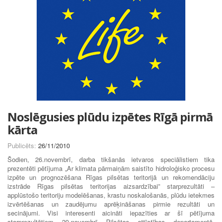
Noslēgusies plūdu izpētes Rīgā pirmā
kārta
Publicēts:
26/11/2010
Šodien, 26.novembrī, darba tikšanās ietvaros speciālistiem tika
prezentēti pētījuma „Ar klimata pārmaiņām saistīto hidroloģisko procesu
izpēte un prognozēšana Rīgas pilsētas teritorijā un rekomendāciju
izstrāde Rīgas pilsētas teritorijas aizsardzībai” starprezultāti –
applūstošo teritoriju modelēšanas, krastu noskalošanās, plūdu ietekmes
izvērtēšanas un zaudējumu aprēķināšanas pirmie rezultāti un
secinājumi. Visi interesenti aicināti iepazīties ar šī pētījuma
starprezultātiem 29.novembrī Pilsētas attīstības departamentā.