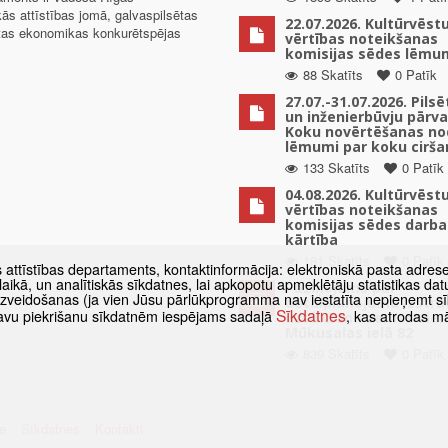
kās attīstības jomā, galvaspilsētas
22.07.2026. Kultūrvēst
ētas ekonomikas konkurētspējas
vērtības noteikšanas
komisijas sēdes lēmu
88 Skatīts
0 Patīk
27.07.-31.07.2026. Pils
un inženierbūvju pārv
Koku novērtēšanas no
lēmumi par koku cirša
133 Skatīts
0 Patīk
04.08.2026. Kultūrvēst
vērtības noteikšanas
komisijas sēdes darba
kārtība
181 Skatīts
0 Patīk
s attīstības departaments, kontaktinformācija: elektroniskā pasta adres
as laikā, un analītiskās sīkdatnes, lai apkopotu apmeklētāju statistikas 
Paziņojums par
 izveidošanas (ja vien Jūsu pārlūkprogramma nav iestatīta nepieņemt sī
detālplānojuma izstrā
Sīkdatnes
t savu piekrišanu sīkdatnēm iespējams sadaļā
, kas atrodas m
uzsākšanu zemes vien
Mūkusalas ielā 82
839 Skatīts
0 Patīk
e
Sīkdatnes
Kontakti