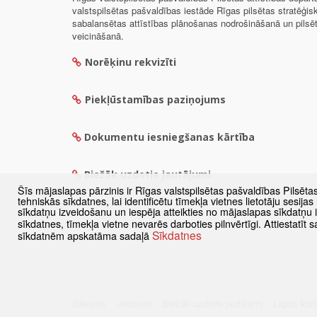
valstspilsētas pašvaldības iestāde Rīgas pilsētas stratēģis
sabalansētas attīstības plānošanas nodrošināšanā un pils
veicināšanā.
Norēķinu rekvizīti
Piekļūstamības paziņojums
Dokumentu iesniegšanas kārtība
Biežāk uzdotie jautājumi
Šīs mājaslapas pārzinis ir Rīgas valstspilsētas pašvaldības Pilsēta
tehniskās sīkdatnes, lai identificētu tīmekļa vietnes lietotāju sesij
sīkdatņu izveidošanu un iespēja atteikties no mājaslapas sīkdatņu
sīkdatnes, tīmekļa vietne nevarēs darboties pilnvērtīgi. Attiestatī
Sīkdatnes
sīkdatnēm apskatāma sadaļā
Sākums
Jaunumi
Biežāk uzdotie jautājumi
Lapas kart