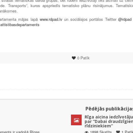
s strādāt tematiskās darba grupās, bet rudenī iedzīvotāji tiks aicināti uz četr
ide. Transports”, kuros apspriedīs tematisko plānu risinājumus. Tematisk
sanāksmes.
epartamenta mājas lapā
www.rdpad.lv
un sociālajos portālos Twitter
@rdpad
attistibasdepartaments
0
Patīk
Pēdējās publikācija
Rīga aicina iedzīvotāju
par “Dabai draudzīgie
rīdziniekiem”
taments ir vadošā Rīgas
1898 Skatīts
1 Patī