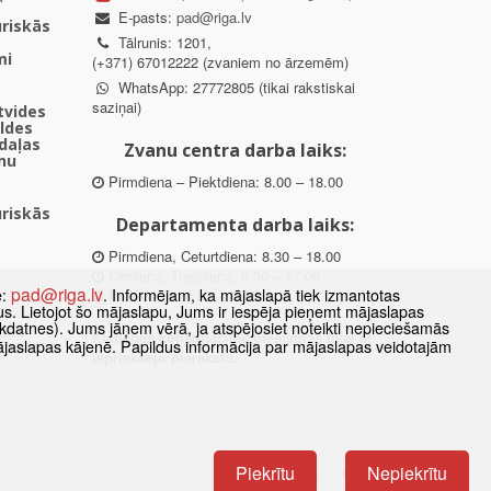
E-pasts:
pad@riga.lv
uriskās
Tālrunis: 1201,
mi
(+371) 67012222 (zvaniem no ārzemēm)
WhatsApp: 27772805 (tikai rakstiskai
saziņai)
ētvides
aldes
daļas
Zvanu centra darba laiks:
nu
Pirmdiena – Piektdiena: 8.00 – 18.00
uriskās
Departamenta darba laiks:
Pirmdiena, Ceturtdiena: 8.30 – 18.00
Otrdiena, Trešdiena: 8.30 – 17.00
pad@riga.lv
e:
. Informējam, ka mājaslapā tiek izmantotas
Piektdiena: 8.30 – 15.00
datus. Lietojot šo mājaslapu, Jums ir iespēja pieņemt mājaslapas
kdatnes). Jums jāņem vērā, ja atspējosiet noteikti nepieciešamās
des
Klātienes konsultācijas pieejamas tikai ar
ājaslapas kājenē. Papildus informācija par mājaslapas veidotajām
ībā
iepriekšēju pierakstu.
Piekrītu
Nepiekrītu