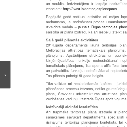
un sauklis. Iedzīvotājiem ir iespēja noskatītie
iespējām:
http://twist.lv/teritorijasplanojums
Pagājušā gadā notikusi attīstība arī mājas lap
mehānisms, lai nodrošinātu procesu caurskatām
izveidota sadaļa –
jaunais Rīgas teritorijas plā
saistībā ar plāna izstrādi, kā arī iespēju izteikt
Šajā gadā plānotās aktivitātes
2014.gadā departaments jaunā teritorijas plā
Meliorācijas attīstības tematiskais plānojum
plānojums, Apstādījumu struktūras un publisk
Uzņēmējdarbības funkciju nodrošināšanai nepie
tematiskais plānojums, Transporta attīstības tem
un pašvaldību funkciju nodrošināšanai nepiecieš
Tos plānots pabeigt šī gada beigās.
Tiks veiktas arī nepieciešamās izpētes – juridis
plānošanas procesu ietvaros, notiks gruntsūdeņu 
plāns, Stāvvietu infrastruktūras attīstības p
veidošanas vadlīniju izstrāde Rīgas apdzīvojuma t
Iedzīvotāji aicināti iesaistīties
Arī turpmākā teritorijas plāna izstrādē ir plān
sanāksmes savukārt departamenta speciālisti 
risinājums teritorijas plānojuma kontekstā, lai