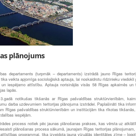
ijas plānojums
bas departaments (turpmāk – departaments) izstrādā jauno Rīgas teritori
tika veikta apjomīga socioloģiskā aptauja, lai noskaidrotu rīdzinieku viedokli 
 un iespējamo attīstību. Aptauja norisinājās visās 58 Rīgas apkaimēs un 
as lapās.
013.gadā notikušas tikšanās ar Rīgas pašvaldības struktūrvienībām, kaim
u darba uzdevumiem teritorijas plānojuma izstrādei. Paplašināti tika inform
itām Rīgas pašvaldības struktūrvienībām un institūcijām tika rīkotas tikšanās, 
zdalības iespējām.
strādes process notiek pēc jaunas plānošanas prakses, kas vērsta uz atklātī
iesaisti plānošanas procesa sākumā, jaunajam Rīgas teritorijas plānojumam, 
s attīstības programmai, tika izveidota jauna vizuālās identitātes zīme – logot