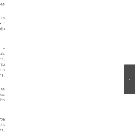
bas
sks
v
ir
iju
m –
ais
ms,
iju
sts
ms.
jas
bas
des
rba
drs
ts,