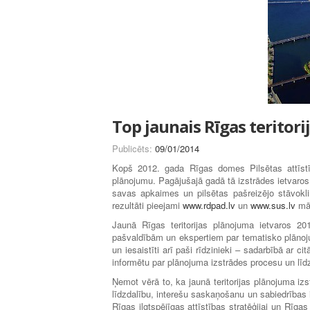
Top jaunais Rīgas teritor
Publicēts:
09/01/2014
Kopš 2012. gada Rīgas domes Pilsētas attīstī
plānojumu. Pagājušajā gadā tā izstrādes ietvaros 
savas apkaimes un pilsētas pašreizējo stāvokli
rezultāti pieejami
www.rdpad.lv
un
www.sus.lv
māj
Jaunā Rīgas teritorijas plānojuma ietvaros 2
pašvaldībām un ekspertiem par tematisko plānojum
un iesaistīti arī paši rīdzinieki – sadarbībā ar c
informētu par plānojuma izstrādes procesu un līd
Ņemot vērā to, ka jaunā teritorijas plānojuma iz
līdzdalību, interešu saskaņošanu un sabiedrības 
Rīgas ilgtspējīgas attīstības stratēģijai un Rīga