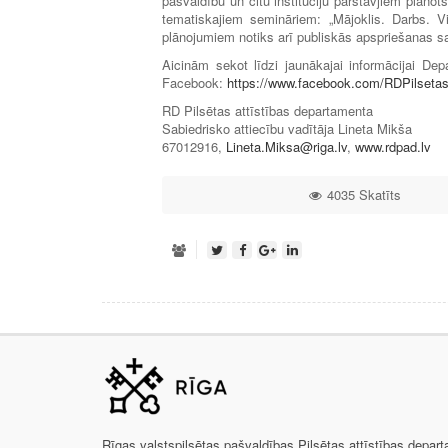
pašvaldību un citu institūciju pārstāvjiem plānot
tematiskajiem semināriem: „Mājoklis. Darbs. V
plānojumiem notiks arī publiskās apspriešanas 
Aicinām sekot līdzi jaunākajai informācijai D
Facebook:
https://www.facebook.com/RDPilsetas
RD Pilsētas attīstības departamenta
Sabiedrisko attiecību vadītāja Lineta Mikša
67012916,
Lineta.Miksa@riga.lv
,
www.rdpad.lv
4035 Skatīts
Rīgas valstspilsētas pašvaldības Pilsētas attīstības depar