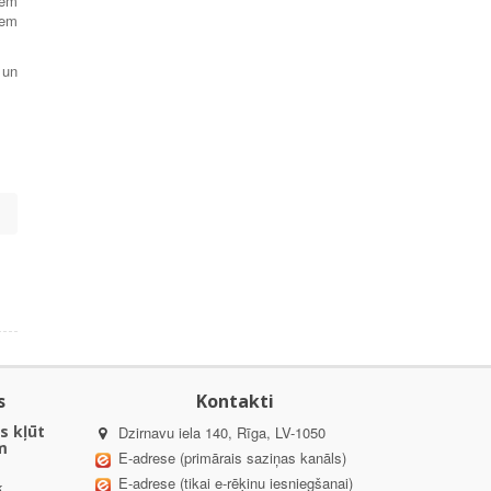
iem
iem
un
s
Kontakti
s kļūt
Dzirnavu iela 140, Rīga, LV-1050
m
E-adrese (primārais saziņas kanāls)
E-adrese (tikai e-rēķinu iesniegšanai)
k