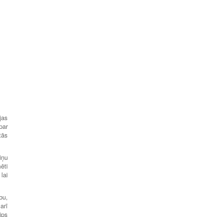
jas
par
tās
iņu
ēti
lai
bu,
arī
ips