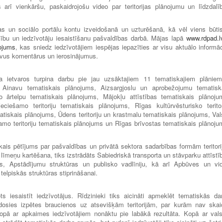
s arī vienkāršu, paskaidrojošu video par teritorijas plānojumu un līdzdalī
as un sociālo portālu kontu izveidošanā un uzturēšanā, kā vēl viens būti
ību un iedzīvotāju iesaistīšanu pašvaldības darbā. Mājas lapā
www.rdpad.l
nojums
, kas sniedz iedzīvotājiem iespējas iepazīties ar visu aktuālo informāc
 savus komentārus un ierosinājumus.
na ietvaros turpina darbu pie jau uzsāktajiem 11 tematiskajiem plānie
s, Ainavu tematiskais plānojums, Aizsargjoslu un aprobežojumu tematisk
o ārtelpu tematiskais plānojums, Mājokļu attīstības tematiskais plānoju
ciešamo teritoriju tematiskais plānojums, Rīgas kultūrvēsturisko teritor
atiskais plānojums, Ūdens teritoriju un krastmalu tematiskais plānojums, Val
amo teritoriju tematiskais plānojums un Rīgas brīvostas tematiskais plānoju
kais pētījums par pašvaldības un privātā sektora sadarbības formām teritori
līmeņu kartēšana, tiks izstrādāts Sabiedriskā transporta un stāvparku attīstī
lāns, Apstādījumu struktūras un publisko vadlīniju, kā arī Apbūves un vi
elpiskās struktūras stiprināšanai.
ots iesaistīt iedzīvotājus. Rīdzinieki tiks aicināti apmeklēt tematiskās da
dosies izpētes braucienos uz atsevišķām teritorijām, par kurām nav skai
 kopā ar apkaimes iedzīvotājiem nonāktu pie labākā rezultāta. Kopā ar vals