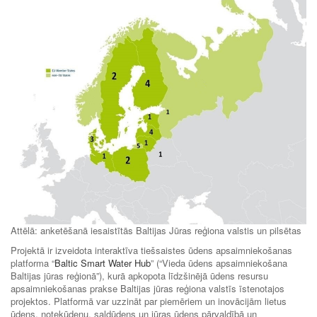
Attēlā: anketēšanā iesaistītās Baltijas Jūras reģiona valstis un pilsētas
Projektā ir izveidota interaktīva tiešsaistes ūdens apsaimniekošanas
platforma “
Baltic Smart Water Hub
” (“Vieda ūdens apsaimniekošana
Baltijas jūras reģionā”), kurā apkopota līdzšinējā ūdens resursu
apsaimniekošanas prakse Baltijas jūras reģiona valstīs īstenotajos
projektos. Platformā var uzzināt par piemēriem un inovācijām lietus
ūdens, notekūdeņu, saldūdens un jūras ūdens pārvaldībā un