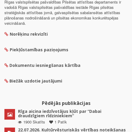
Rīgas valstspilsētas pašvaldības Pilsētas attīstības departaments ir
vadošā Rīgas valstspilsētas pašvaldības iestāde Rīgas pilsētas
stratēģiskās attīstības jomā, galvaspilsētas sabalansētas attīstības
plānošanas nodrošināšanā un pilsētas ekonomikas konkurētspējas
veicināšanā.
Norēķinu rekvizīti
Piekļūstamības paziņojums
Dokumentu iesniegšanas kārtība
Biežāk uzdotie jautājumi
Pēdējās publikācijas
Rīga aicina iedzīvotājus kļūt par “Dabai
draudzīgiem rīdziniekiem”
1900 Skatīts
1 Patīk
22.07.2026. Kultūrvēsturiskās vērtības noteikšanas