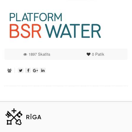
1897 Skatīts
0
Patīk