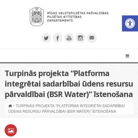
Open 
Turpinās projekta “Platforma
integrētai sadarbībai ūdens resursu
pārvaldībai (BSR Water)” īstenošana
/
TURPINĀS PROJEKTA “PLATFORMA INTEGRĒTAI SADARBĪBAI
ŪDENS RESURSU PĀRVALDĪBAI (BSR WATER)” ĪSTENOŠANA