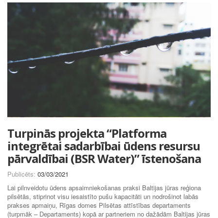
Turpinās projekta “Platforma
integrētai sadarbībai ūdens resursu
pārvaldībai (BSR Water)” īstenošana
Publicēts:
03/03/2021
Lai pilnveidotu ūdens apsaimniekošanas praksi Baltijas jūras reģiona
pilsētās, stiprinot visu iesaistīto pušu kapacitāti un nodrošinot labās
prakses apmaiņu, Rīgas domes Pilsētas attīstības departaments
(turpmāk – Departaments) kopā ar partneriem no dažādām Baltijas jūras