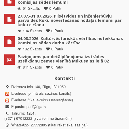
komisijas sēdes lēmumi
91 Skatīts
0 Patīk
27.07.-31.07.2026. Pilsētvides un inženierbūvju
pārvaldes Koku novērtēšanas nodaļas lēmumi par
koku ciršanu
134 Skatīts
0 Patīk
04.08.2026. Kultūrvēsturiskās vērtības noteikšanas
komisijas sēdes darba kārtība
182 Skatīts
0 Patīk
Paziņojums par detālplānojuma izstrādes
uzsākšanu zemes vienībā Mūkusalas ielā 82
841 Skatīts
0 Patīk
Kontakti
Dzirnavu iela 140, Rīga, LV-1050
E-adrese (primārais saziņas kanāls)
E-adrese (tikai e-rēķinu iesniegšanai)
E-pasts:
pad@riga.lv
Tālrunis: 1201,
(+371) 67012222 (zvaniem no ārzemēm)
WhatsApp: 27772805 (tikai rakstiskai saziņai)