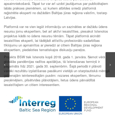
apsaimniekošanā. Tāpat tur var arī uzdot jautājumus par publicētajiem
labās prakses piemēriem, uz kuriem atbildes sniedz platformā
reģistrētie eksperti no dažādām Baltijas jūras reģiona valstīm, tostarp
Latvijas.
Platformā var ne vien iegūt informāciju un sazināties ar dažādu ūdens
resursu jomu ekspertiem, bet arī aktīvi iesaistīties, piesakot īstenotos
projektus kādā no ūdens resursu tēmām. Tāpat platformā aicināti
iesaistīties eksperti, lai tādējādi attīstītu profesionālo sadarbības
tīklojumu un apmainītos ar pieredzi ar citiem Baltijas jūras reģiona
ekspertiem, piedaloties tematiskajos diskusiju paneļos.
Projekts BSW tiek īstenots kopš 2018. gada 1. janvāra. Ņemot vērā
globālās pandēmijas radītos apstākļus, tā īstenošanas termiņš ir
pagarināts līdz 2021. gada 30. septembrim. Šajā periodā ir plānoti
vairāki rezultātu izplatīšanas pasākumi vietējā un starptautiskā mērogā
galvenajām ieinteresētajām pusēm: nozares ekspertiem, lēmumu
pieņēmējiem, pilsētvides plānotājiem, lietus ūdens pārvaldībā
iesaistītajiem un citiem interesentiem.