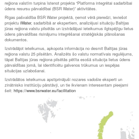
reģiona valstīm turpina īstenot projekta “Platforma integrētai sadarbībai
ūdens resursu pārvaldībai (BSR Water)” aktivitātes.
Rīgas pašvaldība BSR Water projektā, ņemot vērā pieredzi, ieviešot
projektu
iWater
, sadarbībā ar ekspertiem, analizējusi situāciju Baltijas
jūras reģiona valstu pilsētās un izstrādājusi ieteikumus ilgtspējīgu lietus
ūdens pārvaldības risinājumu integrēšanai stratēģiskās plānošanas
dokumentos.
Izstrādājot ieteikumus, apkopota informācija no desmit Baltijas jūras
reģiona valstu 25 pilsētām. Analizēts šo valstu normatīvais regulējums,
tāpat Baltijas jūras reģiona pilsētās pētīta esošā situācija lietus ūdens
pārvaldības jomā, lai identificētu galvenos trūkumus un iespējas
situācijas uzlabošanai.
Izstrādātos ieteikumus apstiprinājuši nozares vadošie eksperti un
zinātnisko institūciju pārstāvji, un tie ikvienam interesentam pieejami
šeit:
https://www.bsrwater.eu/facilitation