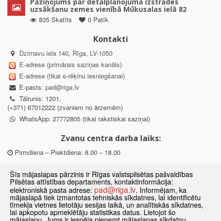
Paziņojums par detālplānojuma izstrādes
uzsākšanu zemes vienībā Mūkusalas ielā 82
835 Skatīts
0 Patīk
Kontakti
Dzirnavu iela 140, Rīga, LV-1050
E-adrese (primārais saziņas kanāls)
E-adrese (tikai e-rēķinu iesniegšanai)
E-pasts:
pad@riga.lv
Tālrunis: 1201,
(+371) 67012222 (zvaniem no ārzemēm)
WhatsApp: 27772805 (tikai rakstiskai saziņai)
Zvanu centra darba laiks:
Pirmdiena – Piektdiena: 8.00 – 18.00
Departamenta darba laiks:
Šīs mājaslapas pārzinis ir Rīgas valstspilsētas pašvaldības
Pilsētas attīstības departaments, kontaktinformācija:
Pirmdiena, Ceturtdiena: 8.30 – 18.00
pad@riga.lv
elektroniskā pasta adrese:
. Informējam, ka
Otrdiena, Trešdiena: 8.30 – 17.00
mājaslapā tiek izmantotas tehniskās sīkdatnes, lai identificētu
Piektdiena: 8.30 – 15.00
tīmekļa vietnes lietotāju sesijas laikā, un analītiskās sīkdatnes,
lai apkopotu apmeklētāju statistikas datus. Lietojot šo
mājaslapu, Jums ir iespēja pieņemt mājaslapas sīkdatņu