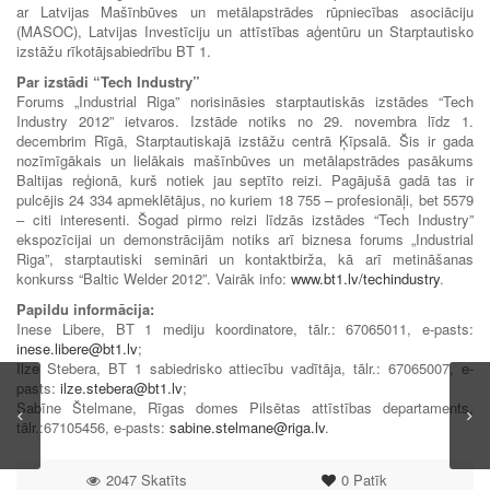
ar Latvijas Mašīnbūves un metālapstrādes rūpniecības asociāciju
(MASOC), Latvijas Investīciju un attīstības aģentūru un Starptautisko
izstāžu rīkotājsabiedrību BT 1.
Par izstādi “Tech Industry”
Forums „Industrial Riga” norisināsies starptautiskās izstādes “Tech
Industry 2012” ietvaros. Izstāde notiks no 29. novembra līdz 1.
decembrim Rīgā, Starptautiskajā izstāžu centrā Ķīpsalā. Šis ir gada
nozīmīgākais un lielākais mašīnbūves un metālapstrādes pasākums
Baltijas reģionā, kurš notiek jau septīto reizi. Pagājušā gadā tas ir
pulcējis 24 334 apmeklētājus, no kuriem 18 755 – profesionāļi, bet 5579
– citi interesenti. Šogad pirmo reizi līdzās izstādes “Tech Industry”
ekspozīcijai un demonstrācijām notiks arī biznesa forums „Industrial
Riga”, starptautiski semināri un kontaktbirža, kā arī metināšanas
konkurss “Baltic Welder 2012”. Vairāk info:
www.bt1.lv/techindustry
.
Papildu informācija:
Inese Libere, BT 1 mediju koordinatore, tālr.: 67065011, e-pasts:
inese.libere@bt1.lv
;
Ilze Stebera, BT 1 sabiedrisko attiecību vadītāja, tālr.: 67065007, e-
pasts:
ilze.stebera@bt1.lv
;
Sabīne Štelmane, Rīgas domes Pilsētas attīstības departaments,
tālr.:67105456, e-pasts:
sabine.stelmane@riga.lv
.
2047 Skatīts
0
Patīk