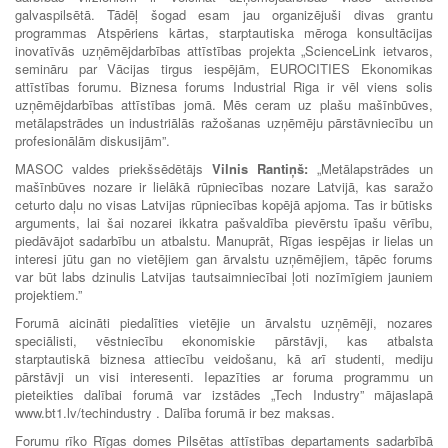
galvaspilsētā. Tādēļ šogad esam jau organizējuši divas grantu
programmas Atspēriens kārtas, starptautiska mēroga konsultācijas
inovatīvās uzņēmējdarbības attīstības projekta „ScienceLink ietvaros,
semināru par Vācijas tirgus iespējām, EUROCITIES Ekonomikas
attīstības forumu. Biznesa forums Industrial Riga ir vēl viens solis
uzņēmējdarbības attīstības jomā. Mēs ceram uz plašu mašīnbūves,
metālapstrādes un industriālās ražošanas uzņēmēju pārstāvniecību un
profesionālām diskusijām”.
MASOC valdes priekšsēdētājs
Vilnis Rantiņš:
„Metālapstrādes un
mašīnbūves nozare ir lielākā rūpniecības nozare Latvijā, kas saražo
ceturto daļu no visas Latvijas rūpniecības kopējā apjoma. Tas ir būtisks
arguments, lai šai nozarei ikkatra pašvaldība pievērstu īpašu vērību,
piedāvājot sadarbību un atbalstu. Manuprāt, Rīgas iespējas ir lielas un
interesi jūtu gan no vietējiem gan ārvalstu uzņēmējiem, tāpēc forums
var būt labs dzinulis Latvijas tautsaimniecībai ļoti nozīmīgiem jauniem
projektiem.”
Forumā aicināti piedalīties vietējie un ārvalstu uzņēmēji, nozares
speciālisti, vēstniecību ekonomiskie pārstāvji, kas atbalsta
starptautiskā biznesa attiecību veidošanu, kā arī studenti, mediju
pārstāvji un visi interesenti. Iepazīties ar foruma programmu un
pieteikties dalībai forumā var izstādes „Tech Industry” mājaslapā
www.bt1.lv/techindustry . Dalība forumā ir bez maksas.
Forumu rīko Rīgas domes Pilsētas attīstības departaments sadarbībā