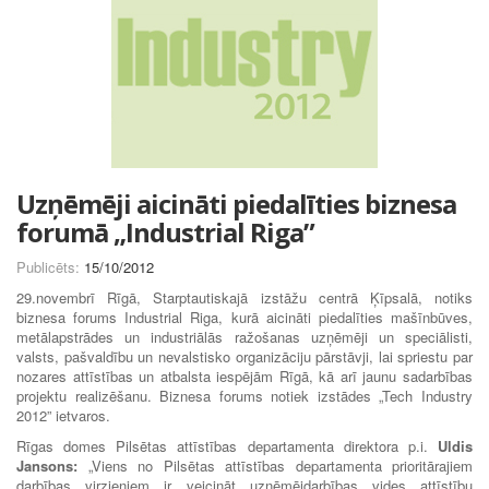
Uzņēmēji aicināti piedalīties biznesa
forumā „Industrial Riga”
Publicēts:
15/10/2012
29.novembrī Rīgā, Starptautiskajā izstāžu centrā Ķīpsalā, notiks
biznesa forums Industrial Riga, kurā aicināti piedalīties mašīnbūves,
metālapstrādes un industriālās ražošanas uzņēmēji un speciālisti,
valsts, pašvaldību un nevalstisko organizāciju pārstāvji, lai spriestu par
nozares attīstības un atbalsta iespējām Rīgā, kā arī jaunu sadarbības
projektu realizēšanu. Biznesa forums notiek izstādes „Tech Industry
2012” ietvaros.
Rīgas domes Pilsētas attīstības departamenta direktora p.i.
Uldis
Jansons:
„Viens no Pilsētas attīstības departamenta prioritārajiem
darbības virzieniem ir veicināt uzņēmējdarbības vides attīstību