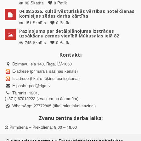
92 Skatīts
0 Patīk
04.08.2026. Kultūrvēsturiskās vērtības noteikšanas
komisijas sēdes darba kārtība
151 Skatīts
0 Patīk
Paziņojums par detālplānojuma izstrādes
uzsākšanu zemes vienībā Mūkusalas ielā 82
745 Skatīts
0 Patīk
Kontakti
Dzirnavu iela 140, Rīga, LV-1050
E-adrese (primārais saziņas kanāls)
E-adrese (tikai e-rēķinu iesniegšanai)
E-pasts:
pad@riga.lv
Tālrunis: 1201,
(+371) 67012222 (zvaniem no ārzemēm)
WhatsApp: 27772805 (tikai rakstiskai saziņai)
Zvanu centra darba laiks:
Pirmdiena – Piektdiena: 8.00 – 18.00
Departamenta darba laiks: