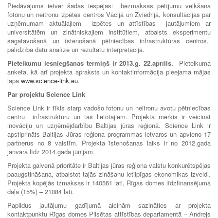
Piedāvājums ietver šādas iespējas: bezmaksas pētījumu veikšana
fotonu un neitronu izpētes centros Vācijā un Zviedrijā, konsultācijas par
uzņēmumam aktuālajiem izpētes un attīstības jautājumiem ar
universitātēm un zinātniskajiem institūtiem, atbalsts eksperimentu
sagatavošanā un īstenošanā pētniecības infrastruktūras centros,
palīdzība datu analīzē un rezultātu interpretācijā.
Pieteikumu iesniegšanas termiņš ir 2013.g. 22.aprīlis.
Pieteikuma
anketa, kā arī projekta apraksts un kontaktinformācija pieejama mājas
lapā
www.science-link.eu
.
Par projektu Science Link
Science Link ir tīkls starp vadošo fotonu un neitronu avotu pētniecības
centru infrastruktūru un tās lietotājiem. Projekta mērķis ir veicināt
inovāciju un uzņēmējdarbību Baltijas jūras reģionā. Science Link ir
apstiprināts Baltijas Jūras reģiona programmas ietvaros un apvieno 17
partnerus no 8 valstīm. Projekta īstenošanas laiks ir no 2012.gada
janvāra līdz 2014.gada jūnijam.
Projekta galvenā prioritāte ir Baltijas jūras reģiona valstu konkurētspējas
paaugstināšana, atbalstot tajās zināšanu ietilpīgas ekonomikas izveidi.
Projekta kopējās izmaksas ir 140561 lati, Rīgas domes līdzfinansējuma
daļa (15%) – 21084 lati.
Papildus jautājumu gadījumā aicinām sazināties ar projekta
kontaktpunktu Rīgas domes Pilsētas attīstības departamentā – Andrejs