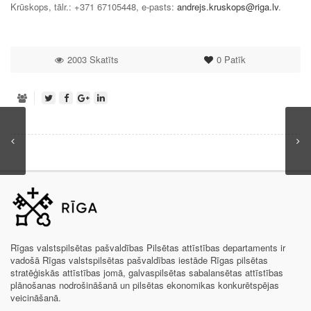
Krūskops, tālr.: +371 67105448, e-pasts:
andrejs.kruskops@riga.lv
.
2003 Skatīts
0
Patīk
Rīgas valstspilsētas pašvaldības Pilsētas attīstības departaments ir
vadošā Rīgas valstspilsētas pašvaldības iestāde Rīgas pilsētas
stratēģiskās attīstības jomā, galvaspilsētas sabalansētas attīstības
plānošanas nodrošināšanā un pilsētas ekonomikas konkurētspējas
veicināšanā.