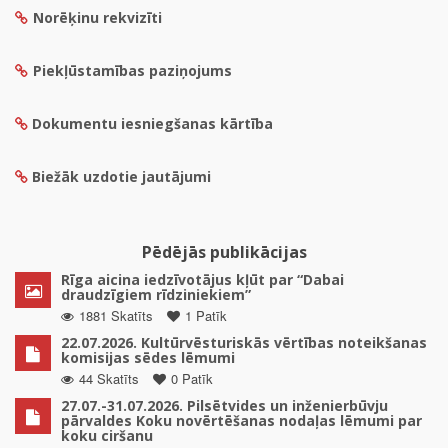
Norēķinu rekvizīti
Piekļūstamības paziņojums
Dokumentu iesniegšanas kārtība
Biežāk uzdotie jautājumi
Pēdējās publikācijas
Rīga aicina iedzīvotājus kļūt par “Dabai
draudzīgiem rīdziniekiem”
1881 Skatīts
1 Patīk
22.07.2026. Kultūrvēsturiskās vērtības noteikšanas
komisijas sēdes lēmumi
44 Skatīts
0 Patīk
27.07.-31.07.2026. Pilsētvides un inženierbūvju
pārvaldes Koku novērtēšanas nodaļas lēmumi par
koku ciršanu