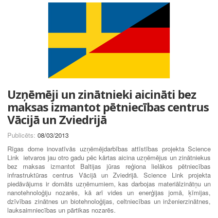
Uzņēmēji un zinātnieki aicināti bez
maksas izmantot pētniecības centrus
Vācijā un Zviedrijā
Publicēts:
08/03/2013
Rīgas dome inovatīvās uzņēmējdarbības attīstības projekta Science
Link ietvaros jau otro gadu pēc kārtas aicina uzņēmējus un zinātniekus
bez maksas izmantot Baltijas jūras reģiona lielākos pētniecības
infrastruktūras centrus Vācijā un Zviedrijā. Science Link projekta
piedāvājums ir domāts uzņēmumiem, kas darbojas materiālzinātņu un
nanotehnoloģiju nozarēs, kā arī vides un enerģijas jomā, ķīmijas,
dzīvības zinātnes un biotehnoloģijas, celtniecības un inženierzinātnes,
lauksaimniecības un pārtikas nozarēs.