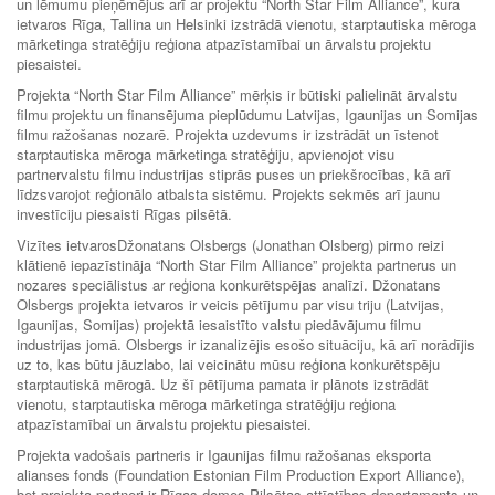
un lēmumu pieņēmējus arī ar projektu “North Star Film Alliance”, kura
ietvaros Rīga, Tallina un Helsinki izstrādā vienotu, starptautiska mēroga
mārketinga stratēģiju reģiona atpazīstamībai un ārvalstu projektu
piesaistei.
Projekta “North Star Film Alliance” mērķis ir būtiski palielināt ārvalstu
filmu projektu un finansējuma pieplūdumu Latvijas, Igaunijas un Somijas
filmu ražošanas nozarē. Projekta uzdevums ir izstrādāt un īstenot
starptautiska mēroga mārketinga stratēģiju, apvienojot visu
partnervalstu filmu industrijas stiprās puses un priekšrocības, kā arī
līdzsvarojot reģionālo atbalsta sistēmu. Projekts sekmēs arī jaunu
investīciju piesaisti Rīgas pilsētā.
Vizītes ietvarosDžonatans Olsbergs (Jonathan Olsberg) pirmo reizi
klātienē iepazīstināja “North Star Film Alliance” projekta partnerus un
nozares speciālistus ar reģiona konkurētspējas analīzi. Džonatans
Olsbergs projekta ietvaros ir veicis pētījumu par visu triju (Latvijas,
Igaunijas, Somijas) projektā iesaistīto valstu piedāvājumu filmu
industrijas jomā. Olsbergs ir izanalizējis esošo situāciju, kā arī norādījis
uz to, kas būtu jāuzlabo, lai veicinātu mūsu reģiona konkurētspēju
starptautiskā mērogā. Uz šī pētījuma pamata ir plānots izstrādāt
vienotu, starptautiska mēroga mārketinga stratēģiju reģiona
atpazīstamībai un ārvalstu projektu piesaistei.
Projekta vadošais partneris ir Igaunijas filmu ražošanas eksporta
alianses fonds (Foundation Estonian Film Production Export Alliance),
bet projekta partneri ir Rīgas domes Pilsētas attīstības departaments un