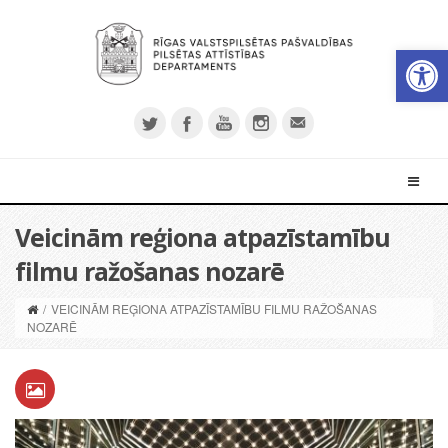
Open 
Veicinām reģiona atpazīstamību
filmu ražošanas nozarē
/
VEICINĀM REĢIONA ATPAZĪSTAMĪBU FILMU RAŽOŠANAS
NOZARĒ