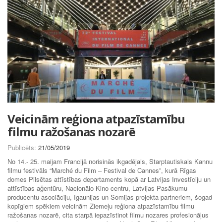
Veicinām reģiona atpazīstamību
filmu ražošanas nozarē
Publicēts:
21/05/2019
No 14.- 25. maijam Francijā norisinās ikgadējais, Starptautiskais Kannu
filmu festivāls “Marché du Film – Festival de Cannes”, kurā Rīgas
domes Pilsētas attīstības departaments kopā ar Latvijas Investīciju un
attīstības aģentūru, Nacionālo Kino centru, Latvijas Pasākumu
producentu asociāciju, Igaunijas un Somijas projekta partneriem, šogad
kopīgiem spēkiem veicinām Ziemeļu reģiona atpazīstamību filmu
ražošanas nozarē, cita starpā iepazīstinot filmu nozares profesionāļus