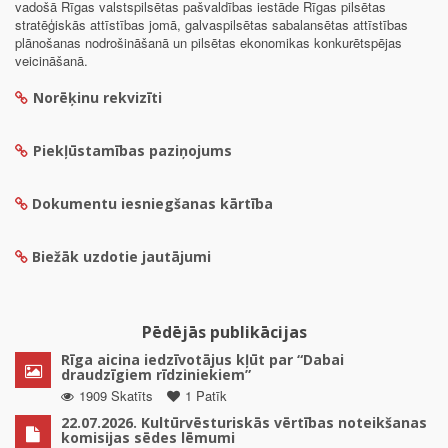
vadošā Rīgas valstspilsētas pašvaldības iestāde Rīgas pilsētas
stratēģiskās attīstības jomā, galvaspilsētas sabalansētas attīstības
plānošanas nodrošināšanā un pilsētas ekonomikas konkurētspējas
veicināšanā.
Norēķinu rekvizīti
Piekļūstamības paziņojums
Dokumentu iesniegšanas kārtība
Biežāk uzdotie jautājumi
Pēdējās publikācijas
Rīga aicina iedzīvotājus kļūt par “Dabai
draudzīgiem rīdziniekiem”
1909 Skatīts
1 Patīk
22.07.2026. Kultūrvēsturiskās vērtības noteikšanas
komisijas sēdes lēmumi