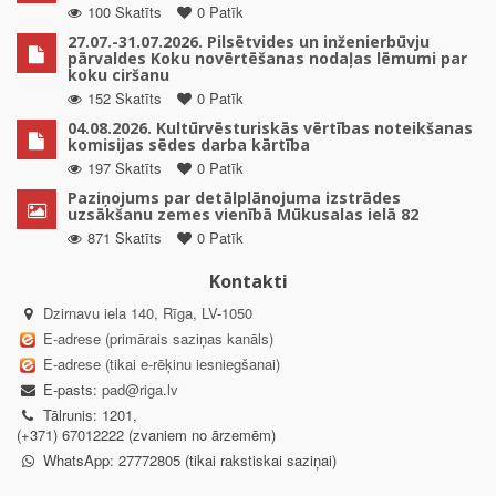
100 Skatīts
0 Patīk
27.07.-31.07.2026. Pilsētvides un inženierbūvju
pārvaldes Koku novērtēšanas nodaļas lēmumi par
koku ciršanu
152 Skatīts
0 Patīk
04.08.2026. Kultūrvēsturiskās vērtības noteikšanas
komisijas sēdes darba kārtība
197 Skatīts
0 Patīk
Paziņojums par detālplānojuma izstrādes
uzsākšanu zemes vienībā Mūkusalas ielā 82
871 Skatīts
0 Patīk
Kontakti
Dzirnavu iela 140, Rīga, LV-1050
E-adrese (primārais saziņas kanāls)
E-adrese (tikai e-rēķinu iesniegšanai)
E-pasts:
pad@riga.lv
Tālrunis: 1201,
(+371) 67012222 (zvaniem no ārzemēm)
WhatsApp: 27772805 (tikai rakstiskai saziņai)