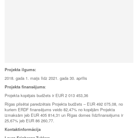
Projekta ilgums:
2018. gada 1. maijs līdz 2021. gada 30. aprīlis
Projekta finansējums
:
Projekta kopējais budžets ir EUR 2 013 453,36
Rīgas pilsētai paredzētais Projekta budžets – EUR 492 075,08, no
kuriem ERDF finansējums veido 82,47% no kopējām Projekta
izmaksām jeb EUR 405 814,31 un Rīgas domes līdzfinansējums ir
25,67% jeb EUR 86 260,77.
Kontaktinformācija
Laura Frinberga-Tuklere