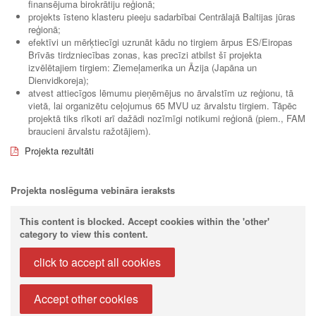
finansējuma birokrātiju reģionā;
projekts īsteno klasteru pieeju sadarbībai Centrālajā Baltijas jūras
reģionā;
efektīvi un mērķtiecīgi uzrunāt kādu no tirgiem ārpus ES/Eiropas
Brīvās tirdzniecības zonas, kas precīzi atbilst šī projekta
izvēlētajiem tirgiem: Ziemeļamerika un Āzija (Japāna un
Dienvidkoreja);
atvest attiecīgos lēmumu pieņēmējus no ārvalstīm uz reģionu, tā
vietā, lai organizētu ceļojumus 65 MVU uz ārvalstu tirgiem. Tāpēc
projektā tiks rīkoti arī dažādi nozīmīgi notikumi reģionā (piem., FAM
braucieni ārvalstu ražotājiem).
Projekta rezultāti
Projekta noslēguma vebināra ieraksts
This content is blocked. Accept cookies within the 'other'
category to view this content.
click to accept all cookies
Accept other cookies