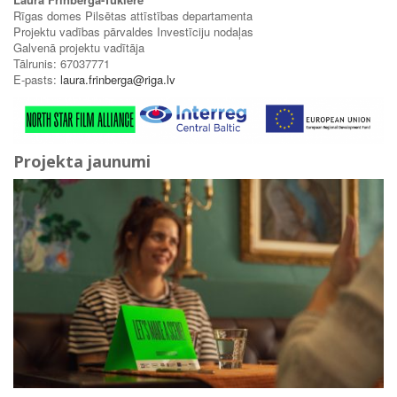
Rīgas domes Pilsētas attīstības departamenta
Projektu vadības pārvaldes Investīciju nodaļas
Galvenā projektu vadītāja
Tālrunis: 67037771
E-pasts:
laura.frinberga@riga.lv
Projekta jaunumi