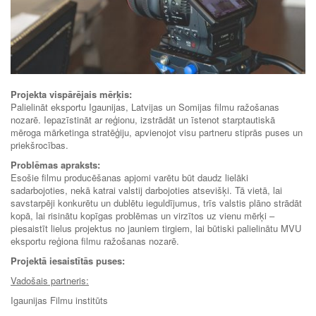
Projekta vispārējais mērķis:
Palielināt eksportu Igaunijas, Latvijas un Somijas filmu ražošanas
nozarē. Iepazīstināt ar reģionu, izstrādāt un īstenot starptautiskā
mēroga mārketinga stratēģiju, apvienojot visu partneru stiprās puses un
priekšrocības.
Problēmas apraksts:
Esošie filmu producēšanas apjomi varētu būt daudz lielāki
sadarbojoties, nekā katrai valstij darbojoties atsevišķi. Tā vietā, lai
savstarpēji konkurētu un dublētu ieguldījumus, trīs valstis plāno strādāt
kopā, lai risinātu kopīgas problēmas un virzītos uz vienu mērķi –
piesaistīt lielus projektus no jauniem tirgiem, lai būtiski palielinātu MVU
eksportu reģiona filmu ražošanas nozarē.
Projektā iesaistītās puses:
Vadošais partneris:
Igaunijas Filmu institūts