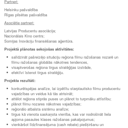
Partneri:
Helsinku pašvaldība
Rīgas pilsētas pašvaldība
Asociētie partneri:
Latvijas Producentu asociācija;
Nacionālais Kino centrs;
Somijas Inovāciju finansēšanas aģentūra.
Projektā plānotas sekojošas aktivitātes:
salīdzināt pašreizējo situāciju reģiona filmu ražošanas nozarē un
filmu ražošanas globālās nākotnes tendences,
visaptverošas reģiona tirgus stratēģijas izstrāde,
efektīvi īstenot tirgus stratēģiju.
Projekta rezultāti:
konkurētspējas analīze, lai izpētītu starptautisko filmu producentu
vajadzības un veidus kā tās atrisināt;
attēlot reģiona stiprās puses un plānot to turpmāku attīstību;
plānot filmu nozares nākotnes vajadzības;
reģionālo atbalsta sistēmu analīze;
tirgus kā vienota saskaņota vienība, kas var nodrošināt liela
apjoma pasaules klases ražošanas pakalpojumus;
vienkāršot līdzfinansējuma (cash rebate) piešķiršanu un