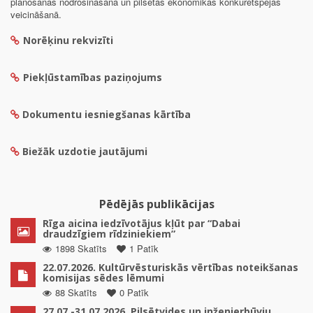
plānošanas nodrošināšanā un pilsētas ekonomikas konkurētspējas
veicināšanā.
Norēķinu rekvizīti
Piekļūstamības paziņojums
Dokumentu iesniegšanas kārtība
Biežāk uzdotie jautājumi
Pēdējās publikācijas
Rīga aicina iedzīvotājus kļūt par “Dabai
draudzīgiem rīdziniekiem”
1898 Skatīts
1 Patīk
22.07.2026. Kultūrvēsturiskās vērtības noteikšanas
komisijas sēdes lēmumi
88 Skatīts
0 Patīk
27.07.-31.07.2026. Pilsētvides un inženierbūvju