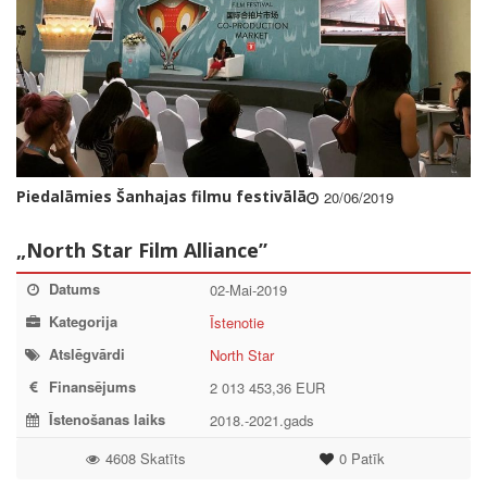
Piedalāmies Šanhajas filmu festivālā
20/06/2019
„North Star Film Alliance”
Datums
02-Mai-2019
Kategorija
Īstenotie
Atslēgvārdi
North Star
Finansējums
2 013 453,36 EUR
Īstenošanas laiks
2018.-2021.gads
4608 Skatīts
0
Patīk