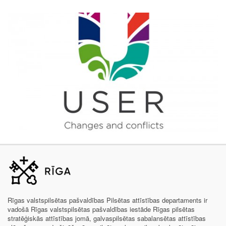
Projekts „Pilsētvides ilgtspējīga atjaunošana”
Rīgas valstspilsētas pašvaldības Pilsētas attīstības departaments ir
vadošā Rīgas valstspilsētas pašvaldības iestāde Rīgas pilsētas
stratēģiskās attīstības jomā, galvaspilsētas sabalansētas attīstības