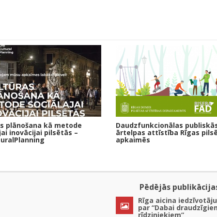
as plānošana kā metode
Daudzfunkcionālas publiskā
ai inovācijai pilsētās –
ārtelpas attīstība Rīgas pils
uralPlanning
apkaimēs
Pēdējās publikācija
Rīga aicina iedzīvotāju
par “Dabai draudzīgie
rīdziniekiem”