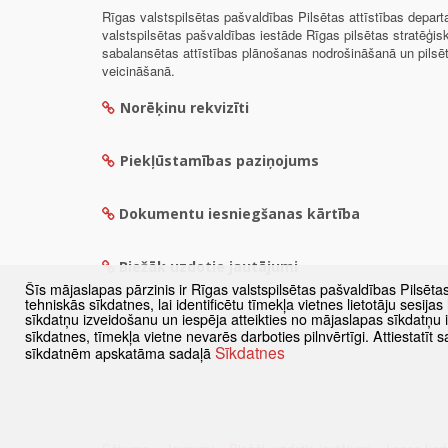
Rīgas valstspilsētas pašvaldības Pilsētas attīstības depar
valstspilsētas pašvaldības iestāde Rīgas pilsētas stratēģis
sabalansētas attīstības plānošanas nodrošināšanā un pils
veicināšanā.
Norēķinu rekvizīti
Piekļūstamības paziņojums
Dokumentu iesniegšanas kārtība
Biežāk uzdotie jautājumi
Šīs mājaslapas pārzinis ir Rīgas valstspilsētas pašvaldības Pilsēta
tehniskās sīkdatnes, lai identificētu tīmekļa vietnes lietotāju sesij
sīkdatņu izveidošanu un iespēja atteikties no mājaslapas sīkdatņu
sīkdatnes, tīmekļa vietne nevarēs darboties pilnvērtīgi. Attiestatī
Sīkdatnes
sīkdatnēm apskatāma sadaļā