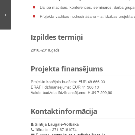
Dalība mācībās, konferencēs, semināros, darba grupā
Projekta vadības nodrošināšana – atlīdzības projekta
Izpildes termiņi
2016.-2018.gads
Projekta finansējums
Projekta kopējais budžets: EUR 48 666,00
ERAF līdzfinansējums: EUR 41 366,10
Valsts budžeta līdzfinansējums: EUR 7 299,90
Kontaktinformācija
Sintija Laugale-Volbaka
Tālrunis:+371 67181074
E-pasts:
sintija.laugale-volbaka@riga.lv