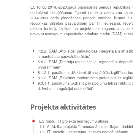
ES fondu 2014.-2020.gada plānošanas periodā republikas no
nodrošinot deleģēšanas līgumā noteikto uzdevumu izpild
2014.-2020.gada plānošanas perioda vadības likuma 10.
republikas pilsētas pašvaldībām par ITI ieviešanu. Ievē
uzdoto funkciju izpildei un projektu iesniegumu atlases
projektu iesniegumu specifisko atbalsta mērķu (SAM) atlas
4.2.2. SAM „Atbilstoši pašvaldības integrētajām attī
izmantošanu pašvaldību ēkās”;
5.6.2. SAM „Teritoriju revitalizācija, reģenerējot degradē
programmām”;
8.1.2.1. pasākums „Modernizēt vispārējās izglītības ie
8.1.3. SAM „Palielināt modernizēto profesionālās izglītī
9.3.1.1. pasākums „Attīstīt pakalpojumu infrastruktūru b
dzīvei un integrācijai sabiedrībā”.
Projekta aktivitātes
ES fondu ITI projektu iesniegumu atlase:
1.1. Atlīdzība projekta īstenošanā iesaistītajam darbi
1.2. ITI projektu iesniegumu atlases nodrošināšana;