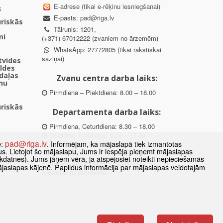
E-adrese (tikai e-rēķinu iesniegšanai)
k
E-pasts:
pad@riga.lv
uriskās
Tālrunis: 1201,
mi
(+371) 67012222 (zvaniem no ārzemēm)
WhatsApp: 27772805 (tikai rakstiskai
saziņai)
ētvides
aldes
daļas
Zvanu centra darba laiks:
nu
Pirmdiena – Piektdiena: 8.00 – 18.00
uriskās
Departamenta darba laiks:
Pirmdiena, Ceturtdiena: 8.30 – 18.00
Otrdiena, Trešdiena: 8.30 – 17.00
pad@riga.lv
e:
. Informējam, ka mājaslapā tiek izmantotas
Piektdiena: 8.30 – 15.00
datus. Lietojot šo mājaslapu, Jums ir iespēja pieņemt mājaslapas
kdatnes). Jums jāņem vērā, ja atspējosiet noteikti nepieciešamās
des
Klātienes konsultācijas pieejamas tikai ar
ājaslapas kājenē. Papildus informācija par mājaslapas veidotajām
ībā
iepriekšēju pierakstu.