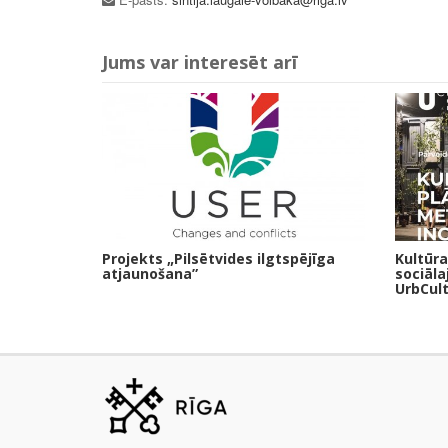
Jums var interesēt arī
Projekts „Pilsētvides ilgtspējīga
Kultūr
atjaunošana”
sociālaj
UrbCult