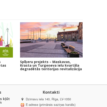
s
Spīķeru projekts – Maskavas,
ētas
Krasta un Turgeņeva ielu kvartāla
degradētās teritorijas revitalizācija
s
Kontakti
s kļūt
Dzirnavu iela 140, Rīga, LV-1050
m
E-adrese (primārais saziņas kanāls)