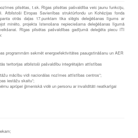
zīmes pilsētas, t.sk. Rīgas pilsētas pašvaldība veic jaunu funkciju,
i. Atbilstoši Eiropas Savienības struktūrfondu un Kohēzijas fonda
panta otrās daļas 17.punktam tika slēgts deleģēšanas līgums ar
rojot minēto, projekta īstenošana nepieciešama deleģēšanas līgumā
 veikšanai. Rīgas pilsētas pašvaldības gadījumā deleģēta piecu ITI
e:
stības programmām sekmēt energoefektivitātes paaugstināšanu un AER
tās teritorijas atbilstoši pašvaldību integrētajām attīstības
stāžu mācību vidi nacionālas nozīmes attīstības centros”;
bas iestāžu skaitu”;
ērnu aprūpei ģimeniskā vidē un personu ar invaliditāti neatkarīgai
niekam;