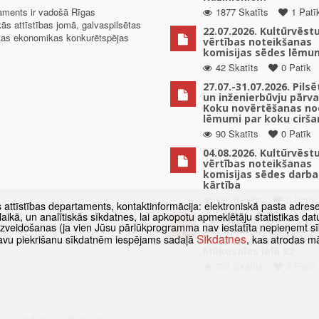
taments ir vadošā Rīgas
1877 Skatīts
1 Patī
kās attīstības jomā, galvaspilsētas
22.07.2026. Kultūrvēst
ētas ekonomikas konkurētspējas
vērtības noteikšanas
komisijas sēdes lēmu
42 Skatīts
0 Patīk
27.07.-31.07.2026. Pils
un inženierbūvju pārv
Koku novērtēšanas no
lēmumi par koku cirša
90 Skatīts
0 Patīk
04.08.2026. Kultūrvēst
vērtības noteikšanas
komisijas sēdes darba
kārtība
146 Skatīts
0 Patīk
s attīstības departaments, kontaktinformācija: elektroniskā pasta adres
as laikā, un analītiskās sīkdatnes, lai apkopotu apmeklētāju statistikas 
Paziņojums par
 izveidošanas (ja vien Jūsu pārlūkprogramma nav iestatīta nepieņemt sī
detālplānojuma izstrā
Sīkdatnes
t savu piekrišanu sīkdatnēm iespējams sadaļā
, kas atrodas m
uzsākšanu zemes vien
Mūkusalas ielā 82
731 Skatīts
0 Patīk