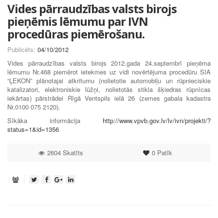
Vides pārraudzības valsts birojs
pieņēmis lēmumu par IVN
procedūras piemērošanu.
Publicēts:
04/10/2012
Vides pārraudzības valsts birojs 2012.gada 24.septembrī pieņēma
lēmumu Nr.468 piemērot ietekmes uz vidi novērtējuma procedūru SIA
“ĻEKON” plānotajai atkritumu (nolietotie automobiļu un rūpnieciskie
katalizatori, elektroniskie lūžņi, nolietotās stikla šķiedras rūpnīcas
iekārtas) pārstrādei Rīgā Ventspils ielā 26 (zemes gabala kadastra
Nr.0100 075 2120).
Sīkāka informācija
http://www.vpvb.gov.lv/lv/ivn/projekti/?
status=1&id=1356
2604 Skatīts
0
Patīk