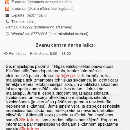
E-adrese (primārais saziņas kanāls)
E-adrese (tikai e-rēķinu iesniegšanai)
E-pasts:
pad@riga.lv
Tālrunis: 1201,
(+371) 67012222 (zvaniem no ārzemēm)
WhatsApp: 27772805 (tikai rakstiskai saziņai)
Zvanu centra darba laiks:
Pirmdiena – Piektdiena: 8.00 – 18.00
Departamenta darba laiks:
Šīs mājaslapas pārzinis ir Rīgas valstspilsētas pašvaldības
Pilsētas attīstības departaments, kontaktinformācija:
Pirmdiena, Ceturtdiena: 8.30 – 18.00
pad@riga.lv
elektroniskā pasta adrese:
. Informējam, ka
Otrdiena, Trešdiena: 8.30 – 17.00
mājaslapā tiek izmantotas tehniskās sīkdatnes, lai identificētu
Piektdiena: 8.30 – 15.00
tīmekļa vietnes lietotāju sesijas laikā, un analītiskās sīkdatnes,
lai apkopotu apmeklētāju statistikas datus. Lietojot šo
mājaslapu, Jums ir iespēja pieņemt mājaslapas sīkdatņu
Klātienes konsultācijas pieejamas tikai ar iepriekšēju pierakstu.
izveidošanu un iespēja atteikties no mājaslapas sīkdatņu
izveidošanas (ja vien Jūsu pārlūkprogramma nav iestatīta
nepieņemt sīkdatnes). Jums jāņem vērā, ja atspējosiet noteikti
nepieciešamās sīkdatnes, tīmekļa vietne nevarēs darboties
pilnvērtīgi. Attiestatīt savu piekrišanu sīkdatnēm iespējams
Sākums
Jaunumi
Biežāk uzdotie jautājumi
Lapas karte
Sīkdatnes
sadaļā
, kas atrodas mājaslapas kājenē. Papildus
Sīkdatnes
Kontakti
informācija par mājaslapas veidotajām sīkdatnēm apskatāma
Sīkdatnes
sadaļā
© 2021 Rīgas valstspilsētas pašvaldības Pilsētas attīstības departaments.