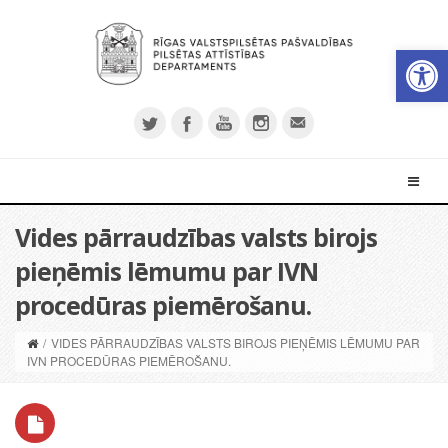
Open 
Vides pārraudzības valsts birojs
pieņēmis lēmumu par IVN
procedūras piemērošanu.
/
VIDES PĀRRAUDZĪBAS VALSTS BIROJS PIEŅĒMIS LĒMUMU PAR
IVN PROCEDŪRAS PIEMĒROŠANU.