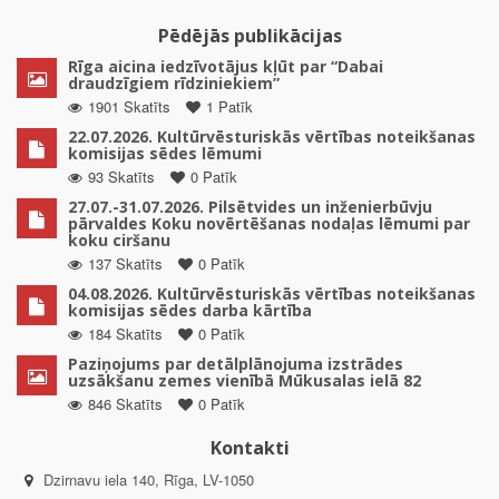
Pēdējās publikācijas
Rīga aicina iedzīvotājus kļūt par “Dabai
draudzīgiem rīdziniekiem”
1901 Skatīts
1 Patīk
22.07.2026. Kultūrvēsturiskās vērtības noteikšanas
komisijas sēdes lēmumi
93 Skatīts
0 Patīk
27.07.-31.07.2026. Pilsētvides un inženierbūvju
pārvaldes Koku novērtēšanas nodaļas lēmumi par
koku ciršanu
137 Skatīts
0 Patīk
04.08.2026. Kultūrvēsturiskās vērtības noteikšanas
komisijas sēdes darba kārtība
184 Skatīts
0 Patīk
Paziņojums par detālplānojuma izstrādes
uzsākšanu zemes vienībā Mūkusalas ielā 82
846 Skatīts
0 Patīk
Kontakti
Dzirnavu iela 140, Rīga, LV-1050