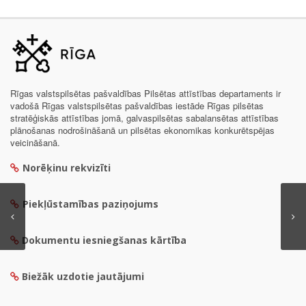
Rīgas valstspilsētas pašvaldības Pilsētas attīstības departaments ir
vadošā Rīgas valstspilsētas pašvaldības iestāde Rīgas pilsētas
stratēģiskās attīstības jomā, galvaspilsētas sabalansētas attīstības
plānošanas nodrošināšanā un pilsētas ekonomikas konkurētspējas
veicināšanā.
Norēķinu rekvizīti
Piekļūstamības paziņojums
Dokumentu iesniegšanas kārtība
Biežāk uzdotie jautājumi