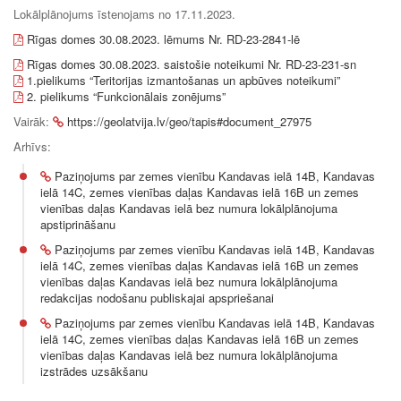
Lokālplānojums īstenojams no 17.11.2023.
Rīgas domes 30.08.2023. lēmums Nr. RD-23-2841-lē
Rīgas domes 30.08.2023. saistošie noteikumi Nr. RD-23-231-sn
1.pielikums “Teritorijas izmantošanas un apbūves noteikumi”
2. pielikums “Funkcionālais zonējums”
Vairāk:
https://geolatvija.lv/geo/tapis#document_27975
Arhīvs:
Paziņojums par zemes vienību Kandavas ielā 14B, Kandavas
ielā 14C, zemes vienības daļas Kandavas ielā 16B un zemes
vienības daļas Kandavas ielā bez numura lokālplānojuma
apstiprināšanu
Paziņojums par zemes vienību Kandavas ielā 14B, Kandavas
ielā 14C, zemes vienības daļas Kandavas ielā 16B un zemes
vienības daļas Kandavas ielā bez numura lokālplānojuma
redakcijas nodošanu publiskajai apspriešanai
Paziņojums par zemes vienību Kandavas ielā 14B, Kandavas
ielā 14C, zemes vienības daļas Kandavas ielā 16B un zemes
vienības daļas Kandavas ielā bez numura lokālplānojuma
izstrādes uzsākšanu