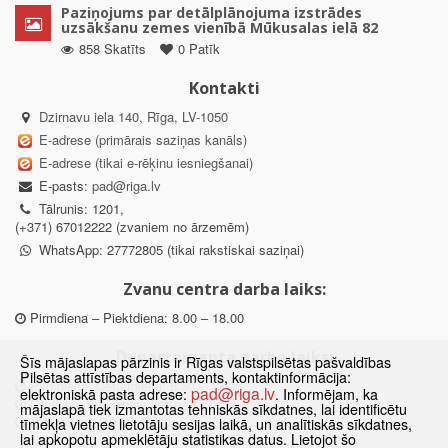
Paziņojums par detālplānojuma izstrādes
uzsākšanu zemes vienībā Mūkusalas ielā 82
858 Skatīts
0 Patīk
Kontakti
Dzirnavu iela 140, Rīga, LV-1050
E-adrese (primārais saziņas kanāls)
E-adrese (tikai e-rēķinu iesniegšanai)
E-pasts:
pad@riga.lv
Tālrunis: 1201,
(+371) 67012222 (zvaniem no ārzemēm)
WhatsApp: 27772805 (tikai rakstiskai saziņai)
Zvanu centra darba laiks:
Pirmdiena – Piektdiena: 8.00 – 18.00
Departamenta darba laiks:
Šīs mājaslapas pārzinis ir Rīgas valstspilsētas pašvaldības
Pilsētas attīstības departaments, kontaktinformācija:
Pirmdiena, Ceturtdiena: 8.30 – 18.00
pad@riga.lv
elektroniskā pasta adrese:
. Informējam, ka
Otrdiena, Trešdiena: 8.30 – 17.00
mājaslapā tiek izmantotas tehniskās sīkdatnes, lai identificētu
Piektdiena: 8.30 – 15.00
tīmekļa vietnes lietotāju sesijas laikā, un analītiskās sīkdatnes,
lai apkopotu apmeklētāju statistikas datus. Lietojot šo