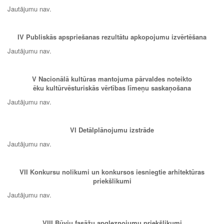
Jautājumu nav.
IV Publiskās apspriešanas rezultātu apkopojumu izvērtēšana
Jautājumu nav.
V Nacionālā kultūras mantojuma pārvaldes noteikto
ēku kultūrvēsturiskās vērtības līmeņu saskaņošana
Jautājumu nav.
VI Detālplānojumu izstrāde
Jautājumu nav.
VII Konkursu nolikumi un konkursos iesniegtie arhitektūras
priekšlikumi
Jautājumu nav.
VIII Būvju fasāžu apgleznojumu priekšlikumi