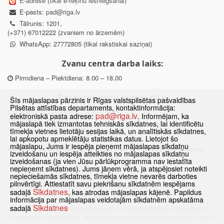
E-adrese (tikai e-rēķinu iesniegšanai)
E-pasts:
pad@riga.lv
Tālrunis: 1201,
(+371) 67012222 (zvaniem no ārzemēm)
WhatsApp: 27772805 (tikai rakstiskai saziņai)
Zvanu centra darba laiks:
Pirmdiena – Piektdiena: 8.00 – 18.00
Departamenta darba laiks:
Šīs mājaslapas pārzinis ir Rīgas valstspilsētas pašvaldības
Pilsētas attīstības departaments, kontaktinformācija:
Pirmdiena, Ceturtdiena: 8.30 – 18.00
pad@riga.lv
elektroniskā pasta adrese:
. Informējam, ka
Otrdiena, Trešdiena: 8.30 – 17.00
mājaslapā tiek izmantotas tehniskās sīkdatnes, lai identificētu
Piektdiena: 8.30 – 15.00
tīmekļa vietnes lietotāju sesijas laikā, un analītiskās sīkdatnes,
lai apkopotu apmeklētāju statistikas datus. Lietojot šo
mājaslapu, Jums ir iespēja pieņemt mājaslapas sīkdatņu
Klātienes konsultācijas pieejamas tikai ar iepriekšēju pierakstu.
izveidošanu un iespēja atteikties no mājaslapas sīkdatņu
izveidošanas (ja vien Jūsu pārlūkprogramma nav iestatīta
nepieņemt sīkdatnes). Jums jāņem vērā, ja atspējosiet noteikti
nepieciešamās sīkdatnes, tīmekļa vietne nevarēs darboties
pilnvērtīgi. Attiestatīt savu piekrišanu sīkdatnēm iespējams
Sākums
Jaunumi
Biežāk uzdotie jautājumi
Lapas karte
Sīkdatnes
sadaļā
, kas atrodas mājaslapas kājenē. Papildus
Sīkdatnes
Kontakti
informācija par mājaslapas veidotajām sīkdatnēm apskatāma
Sīkdatnes
sadaļā
© 2021 Rīgas valstspilsētas pašvaldības Pilsētas attīstības departaments.
Visas tiesības aizsargātas
·
Informācijas pārpublicēšanas gadījumā atsauce