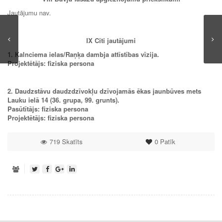
Jautājumu nav.
IX Citi jautājumi
1. Kalnciema ielas/Raņķa dambja attīstības vīzija.
Projektētājs: fiziska persona
2. Daudzstāvu daudzdzīvokļu dzīvojamās ēkas jaunbūves mets
Lauku ielā 14 (36. grupa, 99. grunts).
Pasūtītājs:
fiziska persona
Projektētājs:
fiziska persona
719 Skatīts
0
Patīk