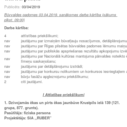
Publicēts:
03/04/2019
Būvvaldes padomes 03.04.2019. sanāksmes darba kārtība (sākums
plkst. 09:00)
Darba kārtība:
4
attīstības priekšlikumi;
nav
jautājumu par izmaiņām būvatļauju nosacījumos, detālplānojum
nav
jautājumu par Rīgas pilsētas būvvaldes padomes lēmumu maiņu
nav
jautājumu par publiskās apspriešanas rezultātu apkopojumu izvē
jautājumu par Nacionālā kultūras mantojuma pārvaldes noteikto ē
nav
līmeņu saskaņošanu;
nav
jautājums par detālplānojumu izstrādi;
nav
jautājumu par konkursu nolikumiem un konkursos iesniegtajiem a
nav
būvju fasāžu apgleznojumu priekšlikumu;
2
citi jautājumi.
I Attīstības priekšlikumi
1. Dzīvojamās ēkas un pirts ēkas jaunbūve Krustpils ielā 139 (121.
grupa, 877. grunts).
Pasūtītājs: fiziska persona
Projektētājs: SIA ,,RUBER”