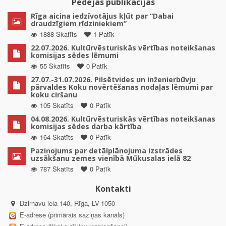
Pēdējās publikācijas
Rīga aicina iedzīvotājus kļūt par “Dabai
draudzīgiem rīdziniekiem”
1888 Skatīts
1 Patīk
22.07.2026. Kultūrvēsturiskās vērtības noteikšanas
komisijas sēdes lēmumi
55 Skatīts
0 Patīk
27.07.-31.07.2026. Pilsētvides un inženierbūvju
pārvaldes Koku novērtēšanas nodaļas lēmumi par
koku ciršanu
105 Skatīts
0 Patīk
04.08.2026. Kultūrvēsturiskās vērtības noteikšanas
komisijas sēdes darba kārtība
164 Skatīts
0 Patīk
Paziņojums par detālplānojuma izstrādes
uzsākšanu zemes vienībā Mūkusalas ielā 82
787 Skatīts
0 Patīk
Kontakti
Dzirnavu iela 140, Rīga, LV-1050
E-adrese (primārais saziņas kanāls)