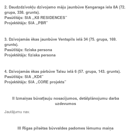
2. Daudzdzīvokļu dzīvojamo māju jaunbūve Ķengaraga iela 8A (72.
grupa, 338. grunts).
Pasūtītājs: SIA ,,K8 RESIDENCES”
Projektētājs: SIA ,,PBR”
3. Dzīvojamās ēkas jaunbūve Ventspils ielā 34 (75. grupa, 169.
grunts).
Pasūtītājs: fiziska persona
Projektētājs: fiziska persona
4. Dzīvojamās ēkas pārbūve Talsu ielā 6 (57. grupa, 143. grunts).
Pasūtītājs: SIA „KD4”
Projektētājs: SIA „CORE projekts”
II Izmaiņas būvatļauju nosacījumos, detālplānojumu darba
uzdevumos
Jautājumu nav.
III Rīgas pilsētas būvvaldes padomes lēmumu maiņa