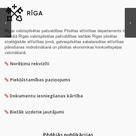
Rīgas valstspilsētas pašvaldības Pilsētas attīstības departaments ir
vadošā Rīgas valstspilsētas pašvaldības iestāde Rīgas pilsētas
stratēģiskās attīstības jomā, galvaspilsētas sabalansētas attīstības
plānošanas nodrošināšanā un pilsētas ekonomikas konkurētspējas
veicināšanā.
Norēķinu rekvizīti
Piekļūstamības paziņojums
Dokumentu iesniegšanas kārtība
Biežāk uzdotie jautājumi
Pēdējās publikācijas