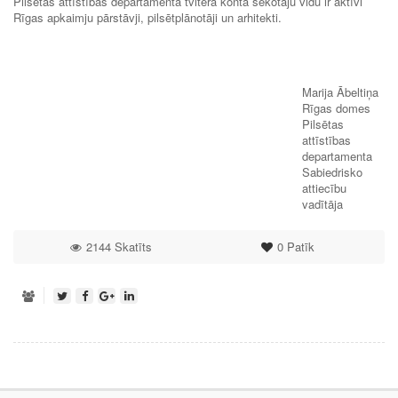
Pilsētas attīstības departamenta tvitera konta sekotāju vidu ir aktīvi
Rīgas apkaimju pārstāvji, pilsētplānotāji un arhitekti.
Marija Ābeltiņa
Rīgas domes
Pilsētas
attīstības
departamenta
Sabiedrisko
attiecību
vadītāja
2144 Skatīts
0
Patīk