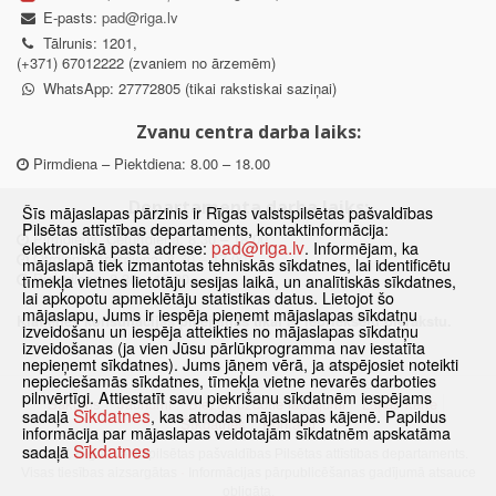
E-pasts:
pad@riga.lv
Tālrunis: 1201,
(+371) 67012222 (zvaniem no ārzemēm)
WhatsApp: 27772805 (tikai rakstiskai saziņai)
Zvanu centra darba laiks:
Pirmdiena – Piektdiena: 8.00 – 18.00
Departamenta darba laiks:
Šīs mājaslapas pārzinis ir Rīgas valstspilsētas pašvaldības
Pilsētas attīstības departaments, kontaktinformācija:
Pirmdiena, Ceturtdiena: 8.30 – 18.00
pad@riga.lv
elektroniskā pasta adrese:
. Informējam, ka
Otrdiena, Trešdiena: 8.30 – 17.00
mājaslapā tiek izmantotas tehniskās sīkdatnes, lai identificētu
Piektdiena: 8.30 – 15.00
tīmekļa vietnes lietotāju sesijas laikā, un analītiskās sīkdatnes,
lai apkopotu apmeklētāju statistikas datus. Lietojot šo
mājaslapu, Jums ir iespēja pieņemt mājaslapas sīkdatņu
Klātienes konsultācijas pieejamas tikai ar iepriekšēju pierakstu.
izveidošanu un iespēja atteikties no mājaslapas sīkdatņu
izveidošanas (ja vien Jūsu pārlūkprogramma nav iestatīta
nepieņemt sīkdatnes). Jums jāņem vērā, ja atspējosiet noteikti
nepieciešamās sīkdatnes, tīmekļa vietne nevarēs darboties
pilnvērtīgi. Attiestatīt savu piekrišanu sīkdatnēm iespējams
Sākums
Jaunumi
Biežāk uzdotie jautājumi
Lapas karte
Sīkdatnes
sadaļā
, kas atrodas mājaslapas kājenē. Papildus
Sīkdatnes
Kontakti
informācija par mājaslapas veidotajām sīkdatnēm apskatāma
Sīkdatnes
sadaļā
© 2021 Rīgas valstspilsētas pašvaldības Pilsētas attīstības departaments.
Visas tiesības aizsargātas
·
Informācijas pārpublicēšanas gadījumā atsauce
obligāta.