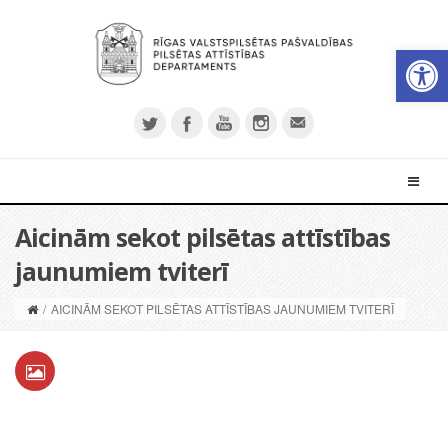
Open 
Aicinām sekot pilsētas attīstības
jaunumiem tviterī
/
AICINĀM SEKOT PILSĒTAS ATTĪSTĪBAS JAUNUMIEM TVITERĪ