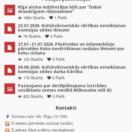
Rīga aicina iedzīvotājus kļūt par “Dabai
draudzīgiem rīdziniekiem”
1894 Skatīts
1 Patīk
22.07.2026. Kultūrvēsturiskās vērtības noteikšanas
komisijas sēdes lēmumi
76 Skatīts
0 Patīk
27.07.-31.07.2026. Pilsētvides un inženierbūvju
pārvaldes Koku novērtēšanas nodaļas lēmumi par
koku ciršanu
124 Skatīts
0 Patīk
04.08.2026. Kultūrvēsturiskās vērtības noteikšanas
komisijas sēdes darba kārtība
176 Skatīts
0 Patīk
Paziņojums par detālplānojuma izstrādes
uzsākšanu zemes vienībā Mūkusalas ielā 82
823 Skatīts
0 Patīk
Kontakti
Dzirnavu iela 140, Rīga, LV-1050
E-adrese (primārais saziņas kanāls)
E-adrese (tikai e-rēķinu iesniegšanai)