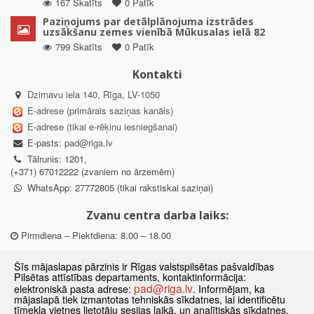
167 Skatīts
0 Patīk
Paziņojums par detālplānojuma izstrādes
uzsākšanu zemes vienībā Mūkusalas ielā 82
799 Skatīts
0 Patīk
Kontakti
Dzirnavu iela 140, Rīga, LV-1050
E-adrese (primārais saziņas kanāls)
E-adrese (tikai e-rēķinu iesniegšanai)
E-pasts:
pad@riga.lv
Tālrunis: 1201,
(+371) 67012222 (zvaniem no ārzemēm)
WhatsApp: 27772805 (tikai rakstiskai saziņai)
Zvanu centra darba laiks:
Pirmdiena – Piektdiena: 8.00 – 18.00
Departamenta darba laiks:
Šīs mājaslapas pārzinis ir Rīgas valstspilsētas pašvaldības
Pilsētas attīstības departaments, kontaktinformācija:
Pirmdiena, Ceturtdiena: 8.30 – 18.00
pad@riga.lv
elektroniskā pasta adrese:
. Informējam, ka
Otrdiena, Trešdiena: 8.30 – 17.00
mājaslapā tiek izmantotas tehniskās sīkdatnes, lai identificētu
Piektdiena: 8.30 – 15.00
tīmekļa vietnes lietotāju sesijas laikā, un analītiskās sīkdatnes,