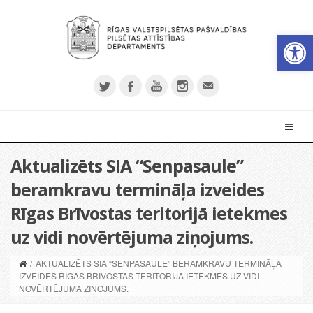
Open 
Aktualizēts SIA “Senpasaule”
beramkravu termināļa izveides
Rīgas Brīvostas teritorijā ietekmes
uz vidi novērtējuma ziņojums.
/
AKTUALIZĒTS SIA “SENPASAULE” BERAMKRAVU TERMINĀĻA
IZVEIDES RĪGAS BRĪVOSTAS TERITORIJĀ IETEKMES UZ VIDI
NOVĒRTĒJUMA ZIŅOJUMS.