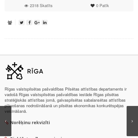
2318 Skatīts
0
Patīk
Rīgas valstspilsētas pašvaldības Pilsētas attīstības departaments ir
vadošā Rīgas valstspilsētas pašvaldības iestāde Rīgas pilsētas
stratēģiskās attīstības jomā, galvaspilsētas sabalansētas attīstības
plānošanas nodrošināšanā un pilsētas ekonomikas konkurētspējas
veicināšanā.
Norēķinu rekvizīti