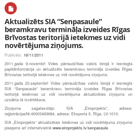
Aktualizēts SIA “Senpasaule”
beramkravu termināļa izveides Rīgas
Brīvostas teritorijā ietekmes uz vidi
novērtējuma ziņojums.
Publicēts:
16/11/2011
2011.gada 9.novembrī Vides pārraudzības valsts birojā ir iesniegta
papildinformācija un aktualizēts beramkravu termināļa izveides Rīgas
Brīvostas teritorijā ietekmes uz vidi novērtējuma ziņojums.
2011.gada 23.septembrī Vides pārraudzības valsts birojā ir iesniegts
SIA “Senpasaule” beramkravu termināļa izveides Rīgas Brīvostas
teritorijā ietekmes uz vidi novērtējuma aktualizētais ziņojums un
uzsākta tā izvērtēšana.
Ziņojuma sagatavotājs: SIA „Eiroprojekts”, adrese:
reģistrācijasNr.40003493684, adrese: Eksporta 5, Rīga, LV-1010.
SIA „Eiroprojekts” aktualizētais Ietekmes uz vidi novērtējuma ziņojums
pieejams arī internetvietnē
www.eiroprojekts.lv/senpasaule
.