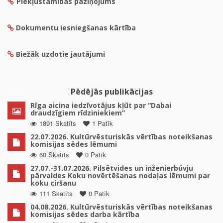
Piekļūstamības paziņojums
Dokumentu iesniegšanas kārtība
Biežāk uzdotie jautājumi
Pēdējās publikācijas
Rīga aicina iedzīvotājus kļūt par “Dabai
draudzīgiem rīdziniekiem”
1891 Skatīts
1 Patīk
22.07.2026. Kultūrvēsturiskās vērtības noteikšanas
komisijas sēdes lēmumi
60 Skatīts
0 Patīk
27.07.-31.07.2026. Pilsētvides un inženierbūvju
pārvaldes Koku novērtēšanas nodaļas lēmumi par
koku ciršanu
111 Skatīts
0 Patīk
04.08.2026. Kultūrvēsturiskās vērtības noteikšanas
komisijas sēdes darba kārtība