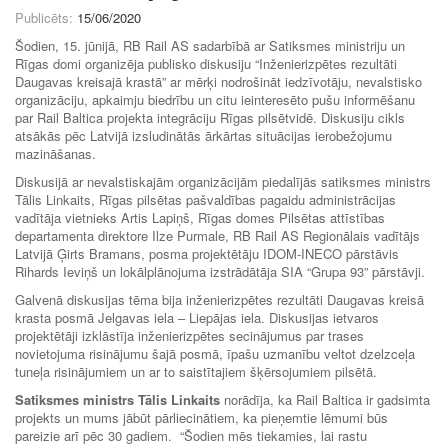
Publicēts:
15/06/2020
Šodien, 15. jūnijā, RB Rail AS sadarbībā ar Satiksmes ministriju un
Rīgas domi organizēja publisko diskusiju “Inženierizpētes rezultāti
Daugavas kreisajā krastā” ar mērķi nodrošināt iedzīvotāju, nevalstisko
organizāciju, apkaimju biedrību un citu ieinteresēto pušu informēšanu
par Rail Baltica projekta integrāciju Rīgas pilsētvidē. Diskusiju cikls
atsākās pēc Latvijā izsludinātās ārkārtas situācijas ierobežojumu
mazināšanas.
Diskusijā ar nevalstiskajām organizācijām piedalījās satiksmes ministrs
Tālis Linkaits, Rīgas pilsētas pašvaldības pagaidu administrācijas
vadītāja vietnieks Artis Lapiņš, Rīgas domes Pilsētas attīstības
departamenta direktore Ilze Purmale, RB Rail AS Regionālais vadītājs
Latvijā Ģirts Bramans, posma projektētāju IDOM-INECO pārstāvis
Rihards Ieviņš un lokālplānojuma izstrādātāja SIA “Grupa 93” pārstāvji.
Galvenā diskusijas tēma bija inženierizpētes rezultāti Daugavas kreisā
krasta posmā Jelgavas iela – Liepājas iela. Diskusijas ietvaros
projektētāji izklāstīja inženierizpētes secinājumus par trases
novietojuma risinājumu šajā posmā, īpašu uzmanību veltot dzelzceļa
tuneļa risinājumiem un ar to saistītajiem šķērsojumiem pilsētā.
Satiksmes ministrs Tālis Linkaits
norādīja, ka Rail Baltica ir gadsimta
projekts un mums jābūt pārliecinātiem, ka pieņemtie lēmumi būs
pareizie arī pēc 30 gadiem. “Šodien mēs tiekamies, lai rastu