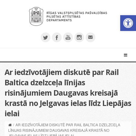
Open 
Ar iedzīvotājiem diskutē par Rail
Baltica dzelzceļa līnijas
risinājumiem Daugavas kreisajā
krastā no Jelgavas ielas līdz Liepājas
ielai
/
AR IEDZĪVOTĀJIEM DISKUTĒ PAR RAIL BALTICA DZELZCEĻA
LĪNIJAS RISINĀJUMIEM DAUGAVAS KREISAJĀ KRASTĀ NO
JELGAVAS IELAS LĪDZ LIEPĀJAS IELAI