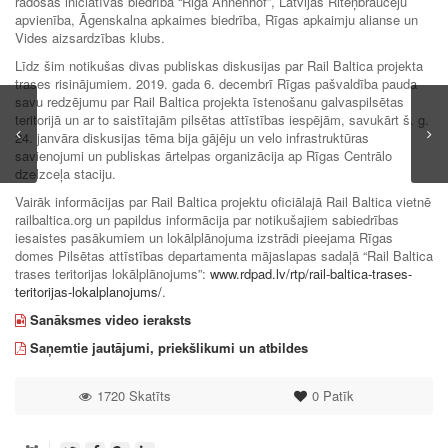
radošās iniciatīvas biedrība “Riga Annenhof”, Latvijas Riteņbraucēju
apvienība, Āgenskalna apkaimes biedrība, Rīgas apkaimju alianse un
Vides aizsardzības klubs.
Līdz šim notikušas divas publiskas diskusijas par Rail Baltica projekta
trases risinājumiem. 2019. gada 6. decembrī Rīgas pašvaldība pauda
savu redzējumu par Rail Baltica projekta īstenošanu galvaspilsētas
teritorijā un ar to saistītajām pilsētas attīstības iespējām, savukārt š. g.
24. janvāra diskusijas tēma bija gājēju un velo infrastruktūras
savienojumi un publiskas ārtelpas organizācija ap Rīgas Centrālo
dzelzceļa staciju.
Vairāk informācijas par Rail Baltica projektu oficiālajā Rail Baltica vietnē
railbaltica.org un papildus informācija par notikušajiem sabiedrības
iesaistes pasākumiem un lokālplānojuma izstrādi pieejama Rīgas
domes Pilsētas attīstības departamenta mājaslapas sadaļā “Rail Baltica
trases teritorijas lokālplānojums”:
www.rdpad.lv/rtp/rail-baltica-trases-
teritorijas-lokalplanojums/
.
Sanāksmes video ieraksts
Saņemtie jautājumi, priekšlikumi un atbildes
1720 Skatīts
0
Patīk