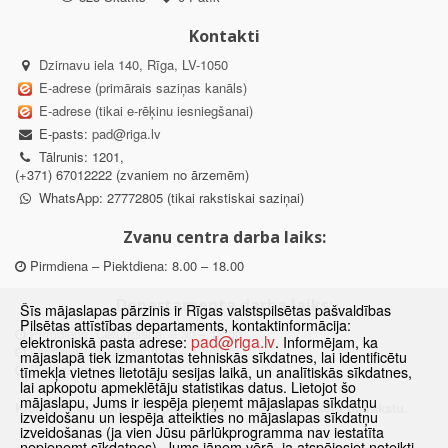
Kontakti
Dzirnavu iela 140, Rīga, LV-1050
E-adrese (primārais saziņas kanāls)
E-adrese (tikai e-rēķinu iesniegšanai)
E-pasts:
pad@riga.lv
Tālrunis: 1201,
(+371) 67012222 (zvaniem no ārzemēm)
WhatsApp: 27772805 (tikai rakstiskai saziņai)
Zvanu centra darba laiks:
Pirmdiena – Piektdiena: 8.00 – 18.00
Departamenta darba laiks:
Šīs mājaslapas pārzinis ir Rīgas valstspilsētas pašvaldības
Pilsētas attīstības departaments, kontaktinformācija:
Pirmdiena, Ceturtdiena: 8.30 – 18.00
pad@riga.lv
elektroniskā pasta adrese:
. Informējam, ka
Otrdiena, Trešdiena: 8.30 – 17.00
mājaslapā tiek izmantotas tehniskās sīkdatnes, lai identificētu
Piektdiena: 8.30 – 15.00
tīmekļa vietnes lietotāju sesijas laikā, un analītiskās sīkdatnes,
lai apkopotu apmeklētāju statistikas datus. Lietojot šo
mājaslapu, Jums ir iespēja pieņemt mājaslapas sīkdatņu
Klātienes konsultācijas pieejamas tikai ar iepriekšēju pierakstu.
izveidošanu un iespēja atteikties no mājaslapas sīkdatņu
izveidošanas (ja vien Jūsu pārlūkprogramma nav iestatīta
nepieņemt sīkdatnes). Jums jāņem vērā, ja atspējosiet noteikti