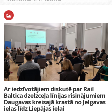
Ar iedzīvotājiem diskutē par Rail
Baltica dzelzceļa līnijas risinājumiem
Daugavas kreisajā krastā no Jelgavas
ielas līdz Liepājas ielai