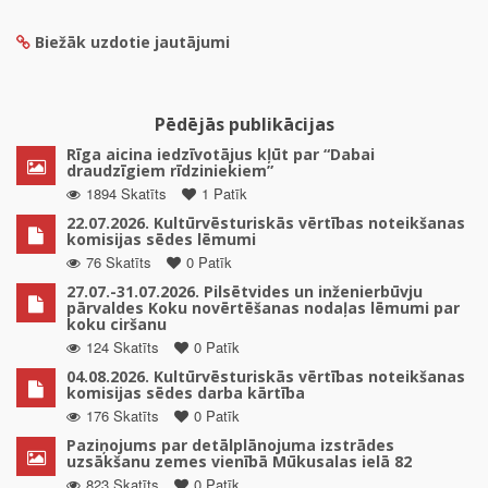
Biežāk uzdotie jautājumi
Pēdējās publikācijas
Rīga aicina iedzīvotājus kļūt par “Dabai
draudzīgiem rīdziniekiem”
1894 Skatīts
1 Patīk
22.07.2026. Kultūrvēsturiskās vērtības noteikšanas
komisijas sēdes lēmumi
76 Skatīts
0 Patīk
27.07.-31.07.2026. Pilsētvides un inženierbūvju
pārvaldes Koku novērtēšanas nodaļas lēmumi par
koku ciršanu
124 Skatīts
0 Patīk
04.08.2026. Kultūrvēsturiskās vērtības noteikšanas
komisijas sēdes darba kārtība
176 Skatīts
0 Patīk
Paziņojums par detālplānojuma izstrādes
uzsākšanu zemes vienībā Mūkusalas ielā 82
823 Skatīts
0 Patīk