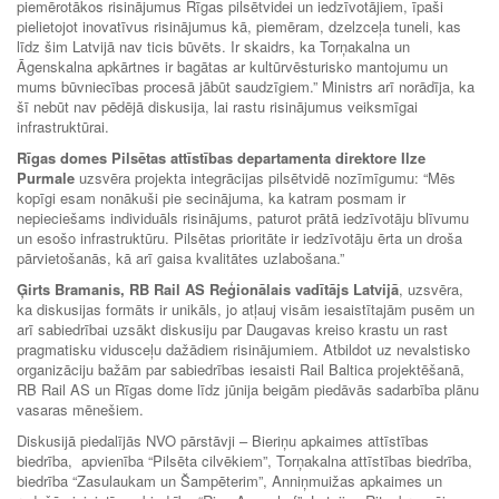
piemērotākos risinājumus Rīgas pilsētvidei un iedzīvotājiem, īpaši
pielietojot inovatīvus risinājumus kā, piemēram, dzelzceļa tuneli, kas
līdz šim Latvijā nav ticis būvēts. Ir skaidrs, ka Torņakalna un
Āgenskalna apkārtnes ir bagātas ar kultūrvēsturisko mantojumu un
mums būvniecības procesā jābūt saudzīgiem.” Ministrs arī norādīja, ka
šī nebūt nav pēdējā diskusija, lai rastu risinājumus veiksmīgai
infrastruktūrai.
Rīgas domes Pilsētas attīstības departamenta direktore Ilze
Purmale
uzsvēra projekta integrācijas pilsētvidē nozīmīgumu: “Mēs
kopīgi esam nonākuši pie secinājuma, ka katram posmam ir
nepieciešams individuāls risinājums, paturot prātā iedzīvotāju blīvumu
un esošo infrastruktūru. Pilsētas prioritāte ir iedzīvotāju ērta un droša
pārvietošanās, kā arī gaisa kvalitātes uzlabošana.”
Ģirts Bramanis, RB Rail AS Reģionālais vadītājs Latvijā
, uzsvēra,
ka diskusijas formāts ir unikāls, jo atļauj visām iesaistītajām pusēm un
arī sabiedrībai uzsākt diskusiju par Daugavas kreiso krastu un rast
pragmatisku vidusceļu dažādiem risinājumiem. Atbildot uz nevalstisko
organizāciju bažām par sabiedrības iesaisti Rail Baltica projektēšanā,
RB Rail AS un Rīgas dome līdz jūnija beigām piedāvās sadarbība plānu
vasaras mēnešiem.
Diskusijā piedalījās NVO pārstāvji – Bieriņu apkaimes attīstības
biedrība, apvienība “Pilsēta cilvēkiem”, Torņakalna attīstības biedrība,
biedrība “Zasulaukam un Šampēterim”, Anniņmuižas apkaimes un