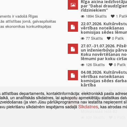
Rīga aicina iedzīvotāju
par “Dabai draudzīgie
rīdziniekiem”
taments ir vadošā Rīgas
1894 Skatīts
1 Patī
kās attīstības jomā, galvaspilsētas
22.07.2026. Kultūrvēst
ētas ekonomikas konkurētspējas
vērtības noteikšanas
komisijas sēdes lēmu
77 Skatīts
0 Patīk
27.07.-31.07.2026. Pils
un inženierbūvju pārv
Koku novērtēšanas no
lēmumi par koku cirša
126 Skatīts
0 Patīk
04.08.2026. Kultūrvēst
vērtības noteikšanas
komisijas sēdes darba
kārtība
176 Skatīts
0 Patīk
s attīstības departaments, kontaktinformācija: elektroniskā pasta adres
as laikā, un analītiskās sīkdatnes, lai apkopotu apmeklētāju statistikas 
Paziņojums par
 izveidošanas (ja vien Jūsu pārlūkprogramma nav iestatīta nepieņemt sī
detālplānojuma izstrā
Sīkdatnes
t savu piekrišanu sīkdatnēm iespējams sadaļā
, kas atrodas m
uzsākšanu zemes vien
Mūkusalas ielā 82
826 Skatīts
0 Patīk