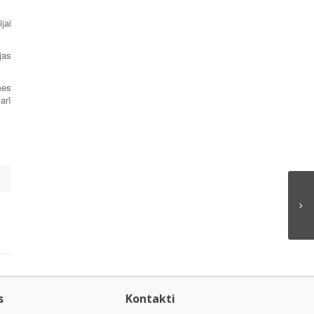
jai
jas
mes
arī
s
Kontakti