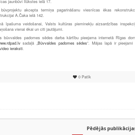
cas jaunbūvi Ilūkstes ielā 17.
ūvprojektu akcepta termiņa pagarināšanu viesnīcas ēkas rekonstrukci
rukcijai A.Čaka ielā 142.
amā īpašuma veidošanai, Valsts kultūras pieminekļu aizsardzības inspekci
ņošana vienai ēkai un citi jautājumi.
ētas būvvaldes padomes sēdes darba kārtību pieejama internetā Rīgas do
ww.rdpad.lv
sadaļā „
Būvvaldes padomes sēdes
”. Mājas lapā ir pieejami 
ideo ieraksti
.
0
Patīk
Pēdējās publikācija