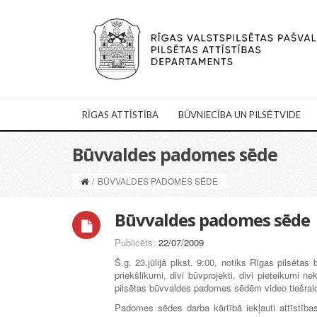
RĪGAS ATTĪSTĪBA
BŪVNIECĪBA UN PILSĒTVIDE
Būvvaldes padomes sēde
/
BŪVVALDES PADOMES SĒDE
Būvvaldes padomes sēde
Publicēts:
22/07/2009
Š.g. 23.jūlijā plkst. 9:00, notiks Rīgas pilsēta
priekšlikumi, divi būvprojekti, divi pieteikumi 
pilsētas būvvaldes padomes sēdēm video tiešrai
Padomes sēdes darba kārtībā iekļauti attīstīb