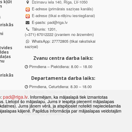
s kļūt
Dzirnavu iela 140, Rīga, LV-1050
m
E-adrese (primārais saziņas kanāls)
E-adrese (tikai e-rēķinu iesniegšanai)
k
E-pasts:
pad@riga.lv
uriskās
Tālrunis: 1201,
mi
(+371) 67012222 (zvaniem no ārzemēm)
WhatsApp: 27772805 (tikai rakstiskai
saziņai)
ētvides
aldes
daļas
Zvanu centra darba laiks:
nu
Pirmdiena – Piektdiena: 8.00 – 18.00
uriskās
Departamenta darba laiks:
Pirmdiena, Ceturtdiena: 8.30 – 18.00
Otrdiena, Trešdiena: 8.30 – 17.00
pad@riga.lv
e:
. Informējam, ka mājaslapā tiek izmantotas
Piektdiena: 8.30 – 15.00
datus. Lietojot šo mājaslapu, Jums ir iespēja pieņemt mājaslapas
kdatnes). Jums jāņem vērā, ja atspējosiet noteikti nepieciešamās
des
Klātienes konsultācijas pieejamas tikai ar
ājaslapas kājenē. Papildus informācija par mājaslapas veidotajām
ībā
iepriekšēju pierakstu.