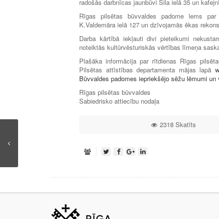
radošās darbnīcas jaunbūvi Sila ielā 35 un kafejnī
Rīgas pilsētas būvvaldes padome lems par b
K.Valdemāra ielā 127 un dzīvojamās ēkas rekonst
Darba kārtībā iekļauti divi pieteikumi nekust
noteiktās kultūrvēsturiskās vērtības līmeņa saska
Plašāka informācija par rītdienas Rīgas pils
Pilsētas attīstības departamenta mājas lapā
w
Būvvaldes padomes iepriekšējo sēžu lēmumi un v
Rīgas pilsētas būvvaldes
Sabiedrisko attiecību nodaļa
2318 Skatīts