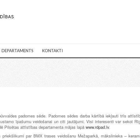
DEPARTAMENTS
KONTAKTI
s būvvaldes padomes sēde. Padomes sēdes darba kārtībā iekļauti trīs attīstī
nekustamo īpašumu veidošanai un citi jautājumi. Visi interesenti var sekot Rī
dē Pilsētas attīstības departamenta mājas lapā
www.rdpad.lv
.
as priekšlikumi par BMX trases veidošanu Mežaparkā, mākslinieka – keram