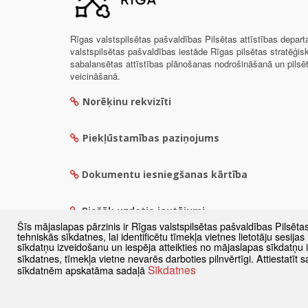
Rīgas valstspilsētas pašvaldības Pilsētas attīstības depar
valstspilsētas pašvaldības iestāde Rīgas pilsētas stratēģis
sabalansētas attīstības plānošanas nodrošināšanā un pils
veicināšanā.
Norēķinu rekvizīti
Piekļūstamības paziņojums
Dokumentu iesniegšanas kārtība
Biežāk uzdotie jautājumi
Šīs mājaslapas pārzinis ir Rīgas valstspilsētas pašvaldības Pilsēta
tehniskās sīkdatnes, lai identificētu tīmekļa vietnes lietotāju sesij
sīkdatņu izveidošanu un iespēja atteikties no mājaslapas sīkdatņu
sīkdatnes, tīmekļa vietne nevarēs darboties pilnvērtīgi. Attiestatī
Sīkdatnes
sīkdatnēm apskatāma sadaļā