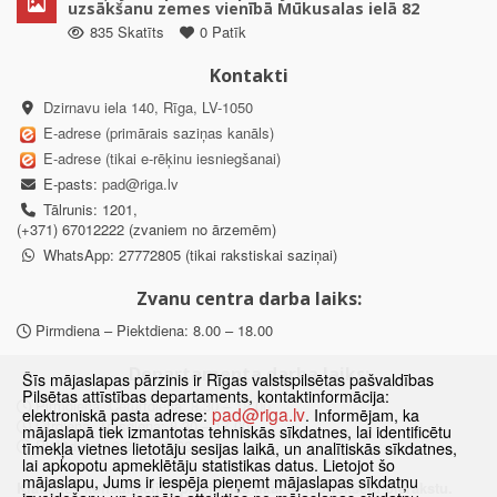
uzsākšanu zemes vienībā Mūkusalas ielā 82
835 Skatīts
0 Patīk
Kontakti
Dzirnavu iela 140, Rīga, LV-1050
E-adrese (primārais saziņas kanāls)
E-adrese (tikai e-rēķinu iesniegšanai)
E-pasts:
pad@riga.lv
Tālrunis: 1201,
(+371) 67012222 (zvaniem no ārzemēm)
WhatsApp: 27772805 (tikai rakstiskai saziņai)
Zvanu centra darba laiks:
Pirmdiena – Piektdiena: 8.00 – 18.00
Departamenta darba laiks:
Šīs mājaslapas pārzinis ir Rīgas valstspilsētas pašvaldības
Pilsētas attīstības departaments, kontaktinformācija:
Pirmdiena, Ceturtdiena: 8.30 – 18.00
pad@riga.lv
elektroniskā pasta adrese:
. Informējam, ka
Otrdiena, Trešdiena: 8.30 – 17.00
mājaslapā tiek izmantotas tehniskās sīkdatnes, lai identificētu
Piektdiena: 8.30 – 15.00
tīmekļa vietnes lietotāju sesijas laikā, un analītiskās sīkdatnes,
lai apkopotu apmeklētāju statistikas datus. Lietojot šo
mājaslapu, Jums ir iespēja pieņemt mājaslapas sīkdatņu
Klātienes konsultācijas pieejamas tikai ar iepriekšēju pierakstu.