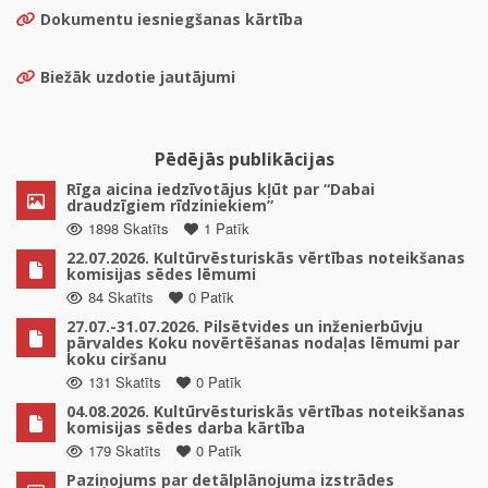
Dokumentu iesniegšanas kārtība
Biežāk uzdotie jautājumi
Pēdējās publikācijas
Rīga aicina iedzīvotājus kļūt par “Dabai
draudzīgiem rīdziniekiem”
1898 Skatīts
1 Patīk
22.07.2026. Kultūrvēsturiskās vērtības noteikšanas
komisijas sēdes lēmumi
84 Skatīts
0 Patīk
27.07.-31.07.2026. Pilsētvides un inženierbūvju
pārvaldes Koku novērtēšanas nodaļas lēmumi par
koku ciršanu
131 Skatīts
0 Patīk
04.08.2026. Kultūrvēsturiskās vērtības noteikšanas
komisijas sēdes darba kārtība
179 Skatīts
0 Patīk
Paziņojums par detālplānojuma izstrādes