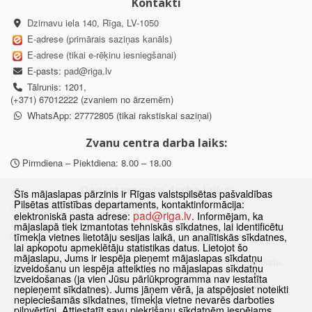
Kontakti
Dzirnavu iela 140, Rīga, LV-1050
E-adrese (primārais saziņas kanāls)
E-adrese (tikai e-rēķinu iesniegšanai)
E-pasts:
pad@riga.lv
Tālrunis: 1201,
(+371) 67012222 (zvaniem no ārzemēm)
WhatsApp: 27772805 (tikai rakstiskai saziņai)
Zvanu centra darba laiks:
Pirmdiena – Piektdiena: 8.00 – 18.00
Departamenta darba laiks:
Šīs mājaslapas pārzinis ir Rīgas valstspilsētas pašvaldības
Pilsētas attīstības departaments, kontaktinformācija:
Pirmdiena, Ceturtdiena: 8.30 – 18.00
pad@riga.lv
elektroniskā pasta adrese:
. Informējam, ka
Otrdiena, Trešdiena: 8.30 – 17.00
mājaslapā tiek izmantotas tehniskās sīkdatnes, lai identificētu
Piektdiena: 8.30 – 15.00
tīmekļa vietnes lietotāju sesijas laikā, un analītiskās sīkdatnes,
lai apkopotu apmeklētāju statistikas datus. Lietojot šo
mājaslapu, Jums ir iespēja pieņemt mājaslapas sīkdatņu
Klātienes konsultācijas pieejamas tikai ar iepriekšēju pierakstu.
izveidošanu un iespēja atteikties no mājaslapas sīkdatņu
izveidošanas (ja vien Jūsu pārlūkprogramma nav iestatīta
nepieņemt sīkdatnes). Jums jāņem vērā, ja atspējosiet noteikti
nepieciešamās sīkdatnes, tīmekļa vietne nevarēs darboties
pilnvērtīgi. Attiestatīt savu piekrišanu sīkdatnēm iespējams