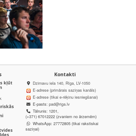
s
Kontakti
s kļūt
Dzirnavu iela 140, Rīga, LV-1050
m
E-adrese (primārais saziņas kanāls)
E-adrese (tikai e-rēķinu iesniegšanai)
k
E-pasts:
pad@riga.lv
uriskās
Tālrunis: 1201,
mi
(+371) 67012222 (zvaniem no ārzemēm)
WhatsApp: 27772805 (tikai rakstiskai
saziņai)
ētvides
aldes