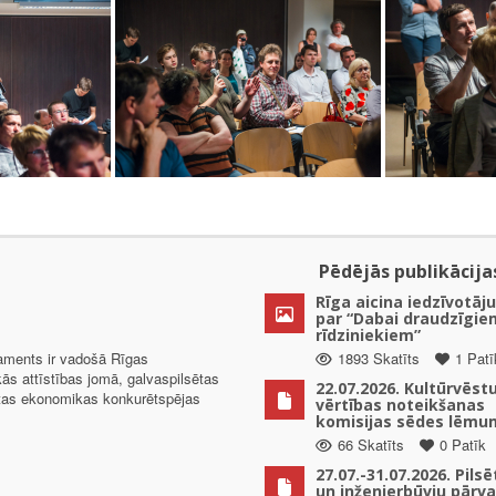
Pēdējās publikācija
Rīga aicina iedzīvotāju
par “Dabai draudzīgie
rīdziniekiem”
taments ir vadošā Rīgas
1893 Skatīts
1 Patī
kās attīstības jomā, galvaspilsētas
22.07.2026. Kultūrvēst
ētas ekonomikas konkurētspējas
vērtības noteikšanas
komisijas sēdes lēmu
66 Skatīts
0 Patīk
27.07.-31.07.2026. Pils
un inženierbūvju pārv