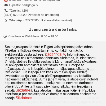
E-pasts:
pad@riga.lv
Tālrunis: 1201,
(+371) 67012222 (zvaniem no ārzemēm)
WhatsApp: 27772805 (tikai rakstiskai saziņai)
Zvanu centra darba laiks:
Pirmdiena – Piektdiena: 8.00 – 18.00
Departamenta darba laiks:
Šīs mājaslapas pārzinis ir Rīgas valstspilsētas pašvaldības
Pilsētas attīstības departaments, kontaktinformācija:
Pirmdiena, Ceturtdiena: 8.30 – 18.00
pad@riga.lv
elektroniskā pasta adrese:
. Informējam, ka
Otrdiena, Trešdiena: 8.30 – 17.00
mājaslapā tiek izmantotas tehniskās sīkdatnes, lai identificētu
Piektdiena: 8.30 – 15.00
tīmekļa vietnes lietotāju sesijas laikā, un analītiskās sīkdatnes,
lai apkopotu apmeklētāju statistikas datus. Lietojot šo
mājaslapu, Jums ir iespēja pieņemt mājaslapas sīkdatņu
Klātienes konsultācijas pieejamas tikai ar iepriekšēju pierakstu.
izveidošanu un iespēja atteikties no mājaslapas sīkdatņu
izveidošanas (ja vien Jūsu pārlūkprogramma nav iestatīta
nepieņemt sīkdatnes). Jums jāņem vērā, ja atspējosiet noteikti
nepieciešamās sīkdatnes, tīmekļa vietne nevarēs darboties
pilnvērtīgi. Attiestatīt savu piekrišanu sīkdatnēm iespējams
Sākums
Jaunumi
Biežāk uzdotie jautājumi
Lapas karte
Sīkdatnes
sadaļā
, kas atrodas mājaslapas kājenē. Papildus
Sīkdatnes
Kontakti
informācija par mājaslapas veidotajām sīkdatnēm apskatāma
Sīkdatnes
sadaļā
© 2021 Rīgas valstspilsētas pašvaldības Pilsētas attīstības departaments.
Visas tiesības aizsargātas
·
Informācijas pārpublicēšanas gadījumā atsauce