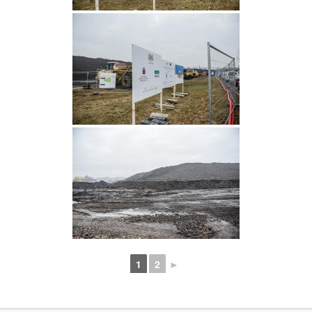
1
2
►