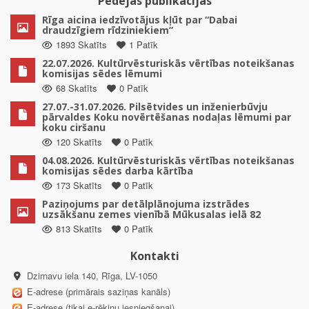
Pēdējās publikācijas
Rīga aicina iedzīvotājus kļūt par “Dabai
draudzīgiem rīdziniekiem”
1893 Skatīts
1 Patīk
22.07.2026. Kultūrvēsturiskās vērtības noteikšanas
komisijas sēdes lēmumi
68 Skatīts
0 Patīk
27.07.-31.07.2026. Pilsētvides un inženierbūvju
pārvaldes Koku novērtēšanas nodaļas lēmumi par
koku ciršanu
120 Skatīts
0 Patīk
04.08.2026. Kultūrvēsturiskās vērtības noteikšanas
komisijas sēdes darba kārtība
173 Skatīts
0 Patīk
Paziņojums par detālplānojuma izstrādes
uzsākšanu zemes vienībā Mūkusalas ielā 82
813 Skatīts
0 Patīk
Kontakti
Dzirnavu iela 140, Rīga, LV-1050
E-adrese (primārais saziņas kanāls)
E-adrese (tikai e-rēķinu iesniegšanai)