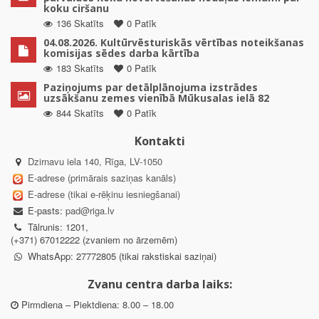
koku ciršanu
136 Skatīts
0 Patīk
04.08.2026. Kultūrvēsturiskās vērtības noteikšanas
komisijas sēdes darba kārtība
183 Skatīts
0 Patīk
Paziņojums par detālplānojuma izstrādes
uzsākšanu zemes vienībā Mūkusalas ielā 82
844 Skatīts
0 Patīk
Kontakti
Dzirnavu iela 140, Rīga, LV-1050
E-adrese (primārais saziņas kanāls)
E-adrese (tikai e-rēķinu iesniegšanai)
E-pasts:
pad@riga.lv
Tālrunis: 1201,
(+371) 67012222 (zvaniem no ārzemēm)
WhatsApp: 27772805 (tikai rakstiskai saziņai)
Zvanu centra darba laiks:
Pirmdiena – Piektdiena: 8.00 – 18.00