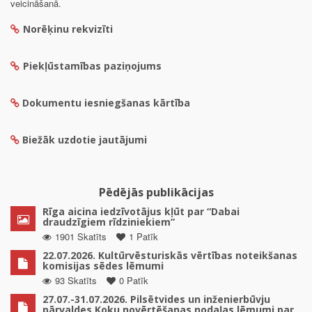
veicināšanā.
Norēķinu rekvizīti
Piekļūstamības paziņojums
Dokumentu iesniegšanas kārtība
Biežāk uzdotie jautājumi
Pēdējās publikācijas
Rīga aicina iedzīvotājus kļūt par “Dabai
draudzīgiem rīdziniekiem”
1901 Skatīts
1 Patīk
22.07.2026. Kultūrvēsturiskās vērtības noteikšanas
komisijas sēdes lēmumi
93 Skatīts
0 Patīk
27.07.-31.07.2026. Pilsētvides un inženierbūvju
pārvaldes Koku novērtēšanas nodaļas lēmumi par