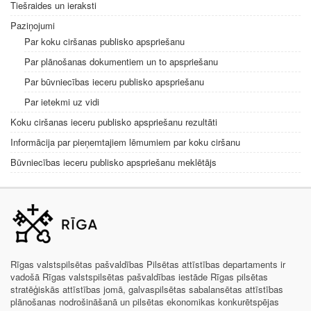
Tiešraides un ieraksti
Paziņojumi
Par koku ciršanas publisko apspriešanu
Par plānošanas dokumentiem un to apspriešanu
Par būvniecības ieceru publisko apspriešanu
Par ietekmi uz vidi
Koku ciršanas ieceru publisko apspriešanu rezultāti
Informācija par pieņemtajiem lēmumiem par koku ciršanu
Būvniecības ieceru publisko apspriešanu meklētājs
Rīgas valstspilsētas pašvaldības Pilsētas attīstības departaments ir
vadošā Rīgas valstspilsētas pašvaldības iestāde Rīgas pilsētas
stratēģiskās attīstības jomā, galvaspilsētas sabalansētas attīstības
plānošanas nodrošināšanā un pilsētas ekonomikas konkurētspējas