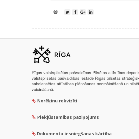
Rīgas valstspilsētas pašvaldības Pilsētas attīstības depar
valstspilsētas pašvaldības iestāde Rīgas pilsētas stratēģis
sabalansētas attīstības plānošanas nodrošināšanā un pils
veicināšanā.
Norēķinu rekvizīti
Piekļūstamības paziņojums
Dokumentu iesniegšanas kārtība