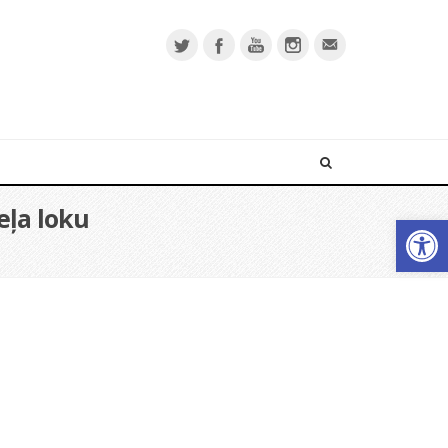
eļa loku
Open 