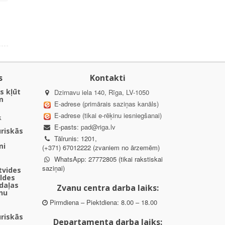
s
Kontakti
s kļūt
Dzirnavu iela 140, Rīga, LV-1050
m
E-adrese (primārais saziņas kanāls)
E-adrese (tikai e-rēķinu iesniegšanai)
k
E-pasts:
pad@riga.lv
uriskās
Tālrunis: 1201,
mi
(+371) 67012222 (zvaniem no ārzemēm)
WhatsApp: 27772805 (tikai rakstiskai
saziņai)
ētvides
aldes
daļas
Zvanu centra darba laiks:
nu
Pirmdiena – Piektdiena: 8.00 – 18.00
uriskās
Departamenta darba laiks: