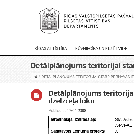
RĪGAS ATTĪSTĪBA
BŪVNIECĪBA UN PILSĒTVIDE
Detālplānojums teritorijai sta
/
DETĀLPLĀNOJUMS TERITORIJAI STARP PĒRNAVAS I
Detālplānojums teritorijai
dzelzceļa loku
Publicēts:
17/04/2008
Ierosinātājs, izstrādātājs
SIA „Velve
„Velve-AE”
Sagatavots Lēmuma projekts
X