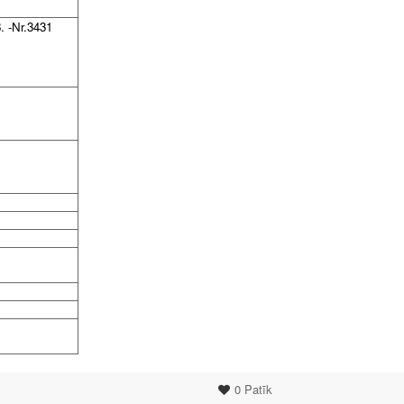
. -Nr.3431
0
Patīk