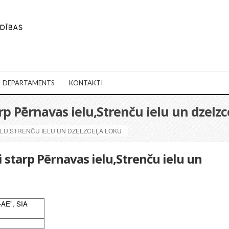
DEPARTAMENTS
KONTAKTI
rp Pērnavas ielu,Strenču ielu un dzelzc
ELU,STRENČU IELU UN DZELZCEĻA LOKU
 starp Pērnavas ielu,Strenču ielu un
-AE”, SIA