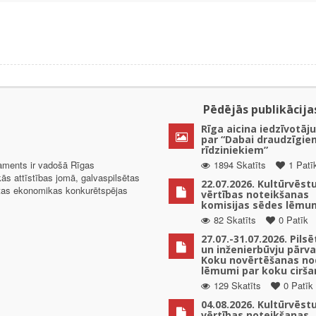
Pēdējās publikācija
Rīga aicina iedzīvotāju
par “Dabai draudzīgie
rīdziniekiem”
taments ir vadošā Rīgas
1894 Skatīts
1 Patī
kās attīstības jomā, galvaspilsētas
22.07.2026. Kultūrvēst
ētas ekonomikas konkurētspējas
vērtības noteikšanas
komisijas sēdes lēmu
82 Skatīts
0 Patīk
27.07.-31.07.2026. Pils
un inženierbūvju pārv
Koku novērtēšanas no
lēmumi par koku cirša
129 Skatīts
0 Patīk
04.08.2026. Kultūrvēst
vērtības noteikšanas