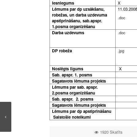
Iesniegums
X
Lēmums par dp uzsākšanu,
11.03.2008
robežas, un darba uzdevuma
.doc
apstiprināšanu, sab.apspr.
1.posma organizēšanu
Darba uzdevums
.doc
DP robeža
.jpg
Noslēgts līgums
X
Sab. apspr. 1. posms
Sagatavots lēmuma projekts
Lēmums par sab. apspr.
2.posma organizēšanu
Sab. apspr. 2. posms
Sagatavots lēmuma projekts
Lēmums par dp apstiprināšanu
Saistošie noteikumi
1920 Skatīts