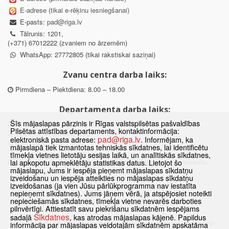
E-adrese (tikai e-rēķinu iesniegšanai)
E-pasts:
pad@riga.lv
Tālrunis: 1201,
(+371) 67012222 (zvaniem no ārzemēm)
WhatsApp: 27772805 (tikai rakstiskai saziņai)
Zvanu centra darba laiks:
Pirmdiena – Piektdiena: 8.00 – 18.00
Departamenta darba laiks:
Šīs mājaslapas pārzinis ir Rīgas valstspilsētas pašvaldības
Pirmdiena, Ceturtdiena: 8.30 – 18.00
Pilsētas attīstības departaments, kontaktinformācija:
Otrdiena, Trešdiena: 8.30 – 17.00
pad@riga.lv
elektroniskā pasta adrese:
. Informējam, ka
Piektdiena: 8.30 – 15.00
mājaslapā tiek izmantotas tehniskās sīkdatnes, lai identificētu
tīmekļa vietnes lietotāju sesijas laikā, un analītiskās sīkdatnes,
Klātienes konsultācijas pieejamas tikai ar iepriekšēju pierakstu.
lai apkopotu apmeklētāju statistikas datus. Lietojot šo
mājaslapu, Jums ir iespēja pieņemt mājaslapas sīkdatņu
izveidošanu un iespēja atteikties no mājaslapas sīkdatņu
izveidošanas (ja vien Jūsu pārlūkprogramma nav iestatīta
nepieņemt sīkdatnes). Jums jāņem vērā, ja atspējosiet noteikti
Sākums
Jaunumi
Biežāk uzdotie jautājumi
Lapas karte
nepieciešamās sīkdatnes, tīmekļa vietne nevarēs darboties
pilnvērtīgi. Attiestatīt savu piekrišanu sīkdatnēm iespējams
Sīkdatnes
Kontakti
Sīkdatnes
sadaļā
, kas atrodas mājaslapas kājenē. Papildus
© 2021 Rīgas valstspilsētas pašvaldības Pilsētas attīstības departaments.
informācija par mājaslapas veidotajām sīkdatnēm apskatāma