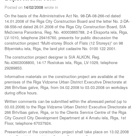
Posted on
14/02/2008
wrote in
On the basis of the Administrative Act No. 98-DA-08-266-nd dated
14.01.2008 of the Riga City Construction Board and the letter No. 2-DA-
08-556-nd dated 28.01.2008 of the Riga City Construction Board, SIA
Mežciema Panorāma, Reg. No. 40003865788, 2-4 Eksporta iela, Riga,
LV-1010, telephone 29416760, presents for public discussion the
construction project “Multi-storey Block of Flats (12 Storeys)” on 98
Biķernieku iela, Riga, the land plot cadastre No. 0100 122 2001.
The construction project designer is SIA ALKON, Reg.
No.43603008800, 14-17 Rostokas iela, Riga, LV-1029, telephone
29289853.
Informative materials on the construction project are available at the
premises of the Riga Vidzeme Urban District Executive Directorate at
266 Brīvības gatve, Riga, from 04.02.2008 to 03.03.2008 on workdays
during office hours.
Written comments can be submitted within the aforesaid period (up to
03.03.2008) to the Riga Vidzeme Urban District Executive Directorate at
266 Brīvības gatve, Riga, or to the Clients Service Centre of the Riga
City Council City Development Department at 4 Amatu iela, Riga, 1st
Floor, telephone 67037924.
Presentation of the construction project shall take place on 13.02.2008