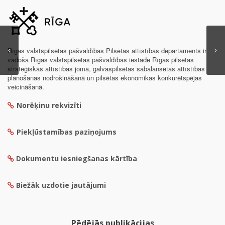
Rīgas valstspilsētas pašvaldības Pilsētas attīstības departaments ir
vadošā Rīgas valstspilsētas pašvaldības iestāde Rīgas pilsētas
stratēģiskās attīstības jomā, galvaspilsētas sabalansētas attīstības
plānošanas nodrošināšanā un pilsētas ekonomikas konkurētspējas
veicināšanā.
Norēķinu rekvizīti
Piekļūstamības paziņojums
Dokumentu iesniegšanas kārtība
Biežāk uzdotie jautājumi
Pēdējās publikācijas