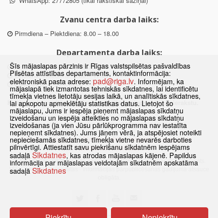
WhatsApp: 27772805 (tikai rakstiskai saziņai)
Zvanu centra darba laiks:
Pirmdiena – Piektdiena: 8.00 – 18.00
Departamenta darba laiks:
Šīs mājaslapas pārzinis ir Rīgas valstspilsētas pašvaldības
Pirmdiena, Ceturtdiena: 8.30 – 18.00
Pilsētas attīstības departaments, kontaktinformācija:
Otrdiena, Trešdiena: 8.30 – 17.00
pad@riga.lv
elektroniskā pasta adrese:
. Informējam, ka
Piektdiena: 8.30 – 15.00
mājaslapā tiek izmantotas tehniskās sīkdatnes, lai identificētu
tīmekļa vietnes lietotāju sesijas laikā, un analītiskās sīkdatnes,
Klātienes konsultācijas pieejamas tikai ar iepriekšēju pierakstu.
lai apkopotu apmeklētāju statistikas datus. Lietojot šo
mājaslapu, Jums ir iespēja pieņemt mājaslapas sīkdatņu
izveidošanu un iespēja atteikties no mājaslapas sīkdatņu
izveidošanas (ja vien Jūsu pārlūkprogramma nav iestatīta
nepieņemt sīkdatnes). Jums jāņem vērā, ja atspējosiet noteikti
Sākums
Jaunumi
Biežāk uzdotie jautājumi
Lapas karte
nepieciešamās sīkdatnes, tīmekļa vietne nevarēs darboties
pilnvērtīgi. Attiestatīt savu piekrišanu sīkdatnēm iespējams
Sīkdatnes
Kontakti
Sīkdatnes
sadaļā
, kas atrodas mājaslapas kājenē. Papildus
© 2021 Rīgas valstspilsētas pašvaldības Pilsētas attīstības departaments.
informācija par mājaslapas veidotajām sīkdatnēm apskatāma
Sīkdatnes
Visas tiesības aizsargātas
·
Informācijas pārpublicēšanas gadījumā atsauce
sadaļā
obligāta.
Uzturēšana →
createit.lv
Piekrītu
Nepiekrītu