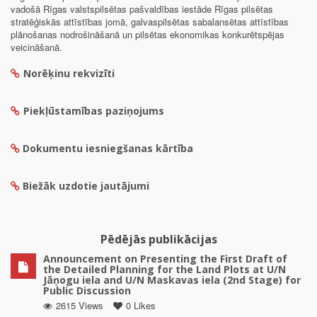
vadošā Rīgas valstspilsētas pašvaldības iestāde Rīgas pilsētas
stratēģiskās attīstības jomā, galvaspilsētas sabalansētas attīstības
plānošanas nodrošināšanā un pilsētas ekonomikas konkurētspējas
veicināšanā.
Norēķinu rekvizīti
Piekļūstamības paziņojums
Dokumentu iesniegšanas kārtība
Biežāk uzdotie jautājumi
Pēdējās publikācijas
Announcement on Presenting the First Draft of
the Detailed Planning for the Land Plots at U/N
Jāņogu iela and U/N Maskavas iela (2nd Stage) for
Public Discussion
2615 Views
0 Likes