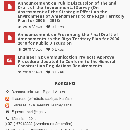
Announcement on Public Discussion of the 2nd
Draft of the Environmental Survey (On
Assessment of the Strategic Effect on the
Environment of Amendments to the Riga Territory
Plan for 2006 – 2018)
2515 Views
0 Likes
Announcement on Presenting the Final Draft of
Amendments to the Riga Territory Plan for 2006 –
2018 for Public Discussion
2678 Views
0 Likes
Engineering Communication Projects Approval
Procedure Updated to Conform to the General
Construction Regulations Requirements
2919 Views
0 Likes
Kontakti
Dzirnavu iela 140, Rīga, LV-1050
E-adrese (primārais saziņas kanāls)
E-adrese (tikai e-rēķinu iesniegšanai)
E-pasts:
pad@riga.lv
Tālrunis: 1201,
(+371) 67012222 (zvaniem no ārzemēm)