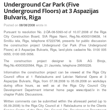
Underground Car Park (Five
Underground Floors) at 3 Aspazijas
Bulvaris, Riga
Posted on
08/08/2008
wrote in
Pursuant to resolution No. 2-DA-08-5393-nd of 10.07.2008 of the Riga
City Construction Board, SIA Rigas Nami, Reg.No.40003109638, 14
Smilšu iela, Riga, telephone 67223796, presents for public discussion
the construction project Underground Car Park (Five Underground
Floors) at 3 Aspazijas Bulvaris, Riga, land plots cadastre No. 0100 005
0055; 0100 005 0056.
The construction project designer is SIA AG Birojs,
Reg.No.40003020564, Riga, 21 Jauniela, telephone 29550226.
Information the construction project can be viewed at the Riga City
Council office at 1 Ratslaukums and Latvian National Opera at 3
Aspazijas Bulvaris, Riga, from 07.08.2008 to 05.09.2008 on workdays
during office hours, as well as at the Riga City Council City
Development Department internet home page www.rdpad.lv in the
chapter Public Discussions.
Written comments can be submitted within the aforesaid period (up to
05.09.2008) to the Riga City Council at 1 Ratslaukums or to the Clients
Service Centre of the Riga City Council City Development Department