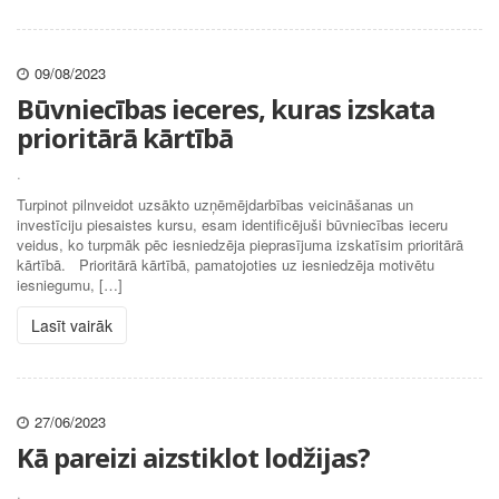
09/08/2023
Būvniecības ieceres, kuras izskata
prioritārā kārtībā
.
Turpinot pilnveidot uzsākto uzņēmējdarbības veicināšanas un
investīciju piesaistes kursu, esam identificējuši būvniecības ieceru
veidus, ko turpmāk pēc iesniedzēja pieprasījuma izskatīsim prioritārā
kārtībā. Prioritārā kārtībā, pamatojoties uz iesniedzēja motivētu
iesniegumu, […]
Lasīt vairāk
27/06/2023
Kā pareizi aizstiklot lodžijas?
.