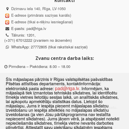
Kontakti
Dzirnavu iela 140, Rīga, LV-1050
E-adrese (primārais saziņas kanāls)
E-adrese (tikai e-rēķinu iesniegšanai)
E-pasts:
pad@riga.lv
Tālrunis: 1201,
(+371) 67012222 (zvaniem no ārzemēm)
WhatsApp: 27772805 (tikai rakstiskai saziņai)
Zvanu centra darba laiks:
Pirmdiena – Piektdiena: 8.00 – 18.00
Departamenta darba laiks:
Šīs mājaslapas pārzinis ir Rīgas valstspilsētas pašvaldības
Pilsētas attīstības departaments, kontaktinformācija:
Pirmdiena, Ceturtdiena: 8.30 – 18.00
pad@riga.lv
elektroniskā pasta adrese:
. Informējam, ka
Otrdiena, Trešdiena: 8.30 – 17.00
mājaslapā tiek izmantotas tehniskās sīkdatnes, lai identificētu
Piektdiena: 8.30 – 15.00
tīmekļa vietnes lietotāju sesijas laikā, un analītiskās sīkdatnes,
lai apkopotu apmeklētāju statistikas datus. Lietojot šo
mājaslapu, Jums ir iespēja pieņemt mājaslapas sīkdatņu
Klātienes konsultācijas pieejamas tikai ar iepriekšēju pierakstu.
izveidošanu un iespēja atteikties no mājaslapas sīkdatņu
izveidošanas (ja vien Jūsu pārlūkprogramma nav iestatīta
nepieņemt sīkdatnes). Jums jāņem vērā, ja atspējosiet noteikti
nepieciešamās sīkdatnes, tīmekļa vietne nevarēs darboties
pilnvērtīgi. Attiestatīt savu piekrišanu sīkdatnēm iespējams
Sākums
Jaunumi
Biežāk uzdotie jautājumi
Lapas karte