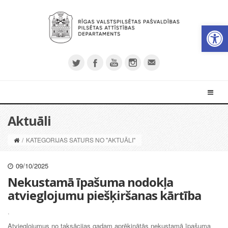
Open 
Aktuāli
/
KATEGORIJAS SATURS NO "AKTUĀLI"
09/10/2025
Nekustamā īpašuma nodokļa
atvieglojumu piešķiršanas kārtība
.
Atvieglojumus no taksācijas gadam aprēķinātās nekustamā īpašuma