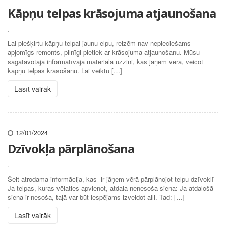
Kāpņu telpas krāsojuma atjaunošana
.
Lai piešķirtu kāpņu telpai jaunu elpu, reizēm nav nepieciešams
apjomīgs remonts, pilnīgi pietiek ar krāsojuma atjaunošanu. Mūsu
sagatavotajā informatīvajā materiālā uzzini, kas jāņem vērā, veicot
kāpņu telpas krāsošanu. Lai veiktu […]
Lasīt vairāk
12/01/2024
Dzīvokļa pārplānošana
.
Šeit atrodama informācija, kas ir jāņem vērā pārplānojot telpu dzīvoklī
Ja telpas, kuras vēlaties apvienot, atdala nenesoša siena: Ja atdalošā
siena ir nesoša, tajā var būt iespējams izveidot aili. Tad: […]
Lasīt vairāk