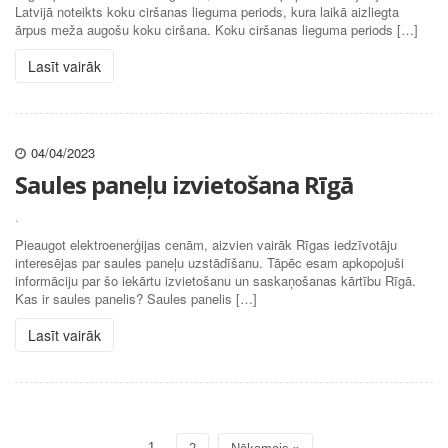
Latvijā noteikts koku ciršanas lieguma periods, kura laikā aizliegta
ārpus meža augošu koku ciršana. Koku ciršanas lieguma periods […]
Lasīt vairāk
04/04/2023
Saules paneļu izvietošana Rīgā
.
Pieaugot elektroenerģijas cenām, aizvien vairāk Rīgas iedzīvotāju
interesējas par saules paneļu uzstādīšanu. Tāpēc esam apkopojuši
informāciju par šo iekārtu izvietošanu un saskaņošanas kārtību Rīgā.
Kas ir saules panelis? Saules panelis […]
Lasīt vairāk
1