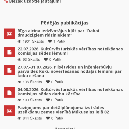
Biežāk uzdotie jautājumi
Pēdējās publikācijas
Rīga aicina iedzīvotājus kļūt par “Dabai
draudzīgiem rīdziniekiem”
1901 Skatīts
1 Patīk
22.07.2026. Kultūrvēsturiskās vērtības noteikšanas
komisijas sēdes lēmumi
93 Skatīts
0 Patīk
27.07.-31.07.2026. Pilsētvides un inženierbūvju
pārvaldes Koku novērtēšanas nodaļas lēmumi par
koku ciršanu
136 Skatīts
0 Patīk
04.08.2026. Kultūrvēsturiskās vērtības noteikšanas
komisijas sēdes darba kārtība
183 Skatīts
0 Patīk
Paziņojums par detālplānojuma izstrādes
uzsākšanu zemes vienībā Mūkusalas ielā 82
844 Skatīts
0 Patīk