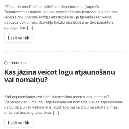
*Rīgas domes Pilsētas attīstības departaments (turpmāk –
Departaments) norāda, ka nav nepieciešamas izstrādāt būvniecības
ieceres dokumentus lodžiju aizstiklošanai, ja tipveida (sērijveida)
daudzdzīvokļu māju dzīvokļu lodžiju aizstiklošanai tiek izmantots
paraugs, kas […]
Lasīt vairāk
19/06/2023
Kas jāzina veicot logu atjaunošanu
vai nomaiņu?
.
Kad nepieciešams izstrādāt būvniecības ieceres dokumentus?
Vispārīgā gadījumā logu atjaunošana vai nomaiņa ir ēkas atjaunošanas
darbu daļa un to veikšanai ir jāizstrādā paskaidrojuma raksts pirmās,
otrās vai trešās grupas ēkas […]
Lasīt vairāk