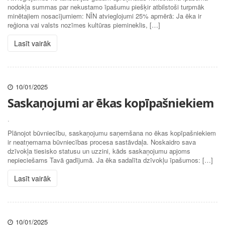
nodokļa summas par nekustamo īpašumu piešķir atbilstoši turpmāk
minētajiem nosacījumiem: NĪN atvieglojumi 25% apmērā: Ja ēka ir
reģiona vai valsts nozīmes kultūras piemineklis, […]
Lasīt vairāk
10/01/2025
Saskaņojumi ar ēkas kopīpašniekiem
.
Plānojot būvniecību, saskaņojumu saņemšana no ēkas kopīpašniekiem
ir neatņemama būvniecības procesa sastāvdaļa. Noskaidro sava
dzīvokļa tiesisko statusu un uzzini, kāds saskaņojumu apjoms
nepieciešams Tavā gadījumā. Ja ēka sadalīta dzīvokļu īpašumos: […]
Lasīt vairāk
10/01/2025