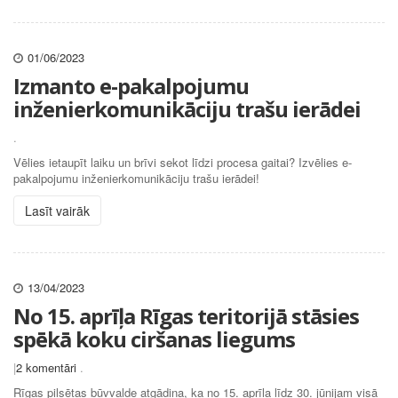
01/06/2023
Izmanto e-pakalpojumu
inženierkomunikāciju trašu ierādei
.
Vēlies ietaupīt laiku un brīvi sekot līdzi procesa gaitai? Izvēlies e-
pakalpojumu inženierkomunikāciju trašu ierādei!
Lasīt vairāk
13/04/2023
No 15. aprīļa Rīgas teritorijā stāsies
spēkā koku ciršanas liegums
|
2 komentāri
.
Rīgas pilsētas būvvalde atgādina, ka no 15. aprīļa līdz 30. jūnijam visā