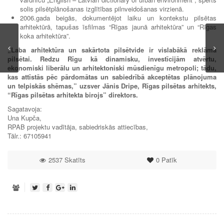
solis pilsētplānošanas izglītības pilnveidošanas virzienā.
2006.gada beigās, dokumentējot laiku un kontekstu pilsētas
arhitektūrā, tapušas īsfilmas “Rīgas jaunā arhitektūra” un “Rīgas
koka arhitektūra”.
„Laba arhitektūra un sakārtota pilsētvide ir vislabākā reklāma
pilsētai. Redzu Rīgu kā dinamisku, investīcijām atvērtu,
ekonomiski liberālu un arhitektoniski mūsdienīgu metropoli; tādu,
kas attīstās pēc pārdomātas un sabiedrībā akceptētas plānojuma
un telpiskās shēmas,” uzsver Jānis Dripe, Rīgas pilsētas arhitekts,
“Rīgas pilsētas arhitekta birojs” direktors.
Sagatavoja:
Una Kupča,
RPAB projektu vadītāja, sabiedriskās attiecības,
Tālr.: 67105941
2537 Skatīts
0
Patīk