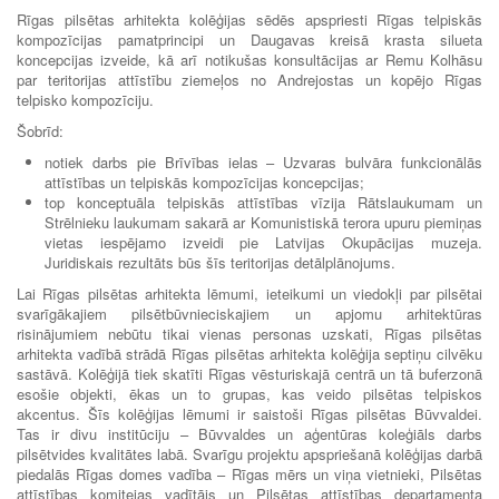
Rīgas pilsētas arhitekta kolēģijas sēdēs apspriesti Rīgas telpiskās
kompozīcijas pamatprincipi un Daugavas kreisā krasta silueta
koncepcijas izveide, kā arī notikušas konsultācijas ar Remu Kolhāsu
par teritorijas attīstību ziemeļos no Andrejostas un kopējo Rīgas
telpisko kompozīciju.
Šobrīd:
notiek darbs pie Brīvības ielas – Uzvaras bulvāra funkcionālās
attīstības un telpiskās kompozīcijas koncepcijas;
top konceptuāla telpiskās attīstības vīzija Rātslaukumam un
Strēlnieku laukumam sakarā ar Komunistiskā terora upuru piemiņas
vietas iespējamo izveidi pie Latvijas Okupācijas muzeja.
Juridiskais rezultāts būs šīs teritorijas detālplānojums.
Lai Rīgas pilsētas arhitekta lēmumi, ieteikumi un viedokļi par pilsētai
svarīgākajiem pilsētbūvnieciskajiem un apjomu arhitektūras
risinājumiem nebūtu tikai vienas personas uzskati, Rīgas pilsētas
arhitekta vadībā strādā Rīgas pilsētas arhitekta kolēģija septiņu cilvēku
sastāvā. Kolēģijā tiek skatīti Rīgas vēsturiskajā centrā un tā buferzonā
esošie objekti, ēkas un to grupas, kas veido pilsētas telpiskos
akcentus. Šīs kolēģijas lēmumi ir saistoši Rīgas pilsētas Būvvaldei.
Tas ir divu institūciju – Būvvaldes un aģentūras koleģiāls darbs
pilsētvides kvalitātes labā. Svarīgu projektu apspriešanā kolēģijas darbā
piedalās Rīgas domes vadība – Rīgas mērs un viņa vietnieki, Pilsētas
attīstības komitejas vadītājs un Pilsētas attīstības departamenta