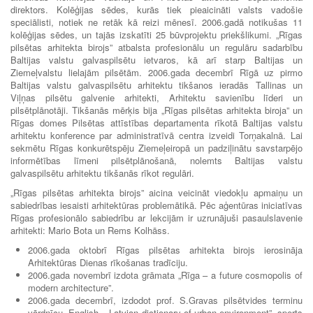
direktors. Kolēģijas sēdes, kurās tiek pieaicināti valsts vadošie
speciālisti, notiek ne retāk kā reizi mēnesī. 2006.gadā notikušas 11
kolēģijas sēdes, un tajās izskatīti 25 būvprojektu priekšlikumi. „Rīgas
pilsētas arhitekta birojs” atbalsta profesionālu un regulāru sadarbību
Baltijas valstu galvaspilsētu ietvaros, kā arī starp Baltijas un
Ziemeļvalstu lielajām pilsētām. 2006.gada decembrī Rīgā uz pirmo
Baltijas valstu galvaspilsētu arhitektu tikšanos ieradās Tallinas un
Viļņas pilsētu galvenie arhitekti, Arhitektu savienību līderi un
pilsētplānotāji. Tikšanās mērķis bija „Rīgas pilsētas arhitekta biroja” un
Rīgas domes Pilsētas attīstības departamenta rīkotā Baltijas valstu
arhitektu konference par administratīvā centra izveidi Torņakalnā. Lai
sekmētu Rīgas konkurētspēju Ziemeļeiropā un padziļinātu savstarpējo
informētības līmeni pilsētplānošanā, nolemts Baltijas valstu
galvaspilsētu arhitektu tikšanās rīkot regulāri.
„Rīgas pilsētas arhitekta birojs” aicina veicināt viedokļu apmaiņu un
sabiedrības iesaisti arhitektūras problemātikā. Pēc aģentūras iniciatīvas
Rīgas profesionālo sabiedrību ar lekcijām ir uzrunājuši pasaulslavenie
arhitekti: Mario Bota un Rems Kolhāss.
2006.gada oktobrī Rīgas pilsētas arhitekta birojs ierosināja
Arhitektūras Dienas rīkošanas tradīciju.
2006.gada novembrī izdota grāmata „Rīga – a future cosmopolis of
modern architecture”.
2006.gada decembrī, izdodot prof. S.Gravas pilsētvides terminu
vārdnīcu „English – Latvian dictionary of urban environment”, sperts