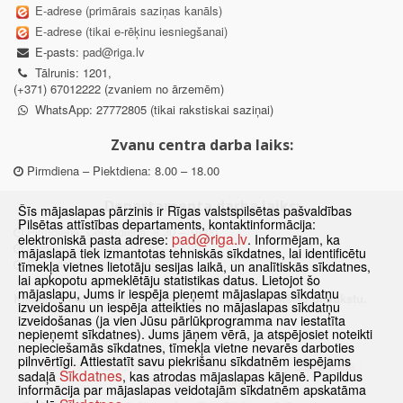
E-adrese (primārais saziņas kanāls)
E-adrese (tikai e-rēķinu iesniegšanai)
E-pasts:
pad@riga.lv
Tālrunis: 1201,
(+371) 67012222 (zvaniem no ārzemēm)
WhatsApp: 27772805 (tikai rakstiskai saziņai)
Zvanu centra darba laiks:
Pirmdiena – Piektdiena: 8.00 – 18.00
Departamenta darba laiks:
Šīs mājaslapas pārzinis ir Rīgas valstspilsētas pašvaldības
Pilsētas attīstības departaments, kontaktinformācija:
Pirmdiena, Ceturtdiena: 8.30 – 18.00
pad@riga.lv
elektroniskā pasta adrese:
. Informējam, ka
Otrdiena, Trešdiena: 8.30 – 17.00
mājaslapā tiek izmantotas tehniskās sīkdatnes, lai identificētu
Piektdiena: 8.30 – 15.00
tīmekļa vietnes lietotāju sesijas laikā, un analītiskās sīkdatnes,
lai apkopotu apmeklētāju statistikas datus. Lietojot šo
mājaslapu, Jums ir iespēja pieņemt mājaslapas sīkdatņu
Klātienes konsultācijas pieejamas tikai ar iepriekšēju pierakstu.
izveidošanu un iespēja atteikties no mājaslapas sīkdatņu
izveidošanas (ja vien Jūsu pārlūkprogramma nav iestatīta
nepieņemt sīkdatnes). Jums jāņem vērā, ja atspējosiet noteikti
nepieciešamās sīkdatnes, tīmekļa vietne nevarēs darboties
pilnvērtīgi. Attiestatīt savu piekrišanu sīkdatnēm iespējams
Sākums
Jaunumi
Biežāk uzdotie jautājumi
Lapas karte
Sīkdatnes
sadaļā
, kas atrodas mājaslapas kājenē. Papildus
Sīkdatnes
Kontakti
informācija par mājaslapas veidotajām sīkdatnēm apskatāma