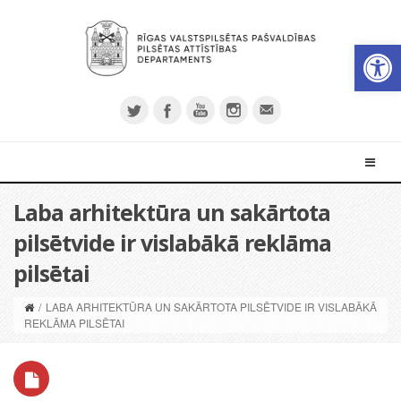
Open 
Laba arhitektūra un sakārtota
pilsētvide ir vislabākā reklāma
pilsētai
/
LABA ARHITEKTŪRA UN SAKĀRTOTA PILSĒTVIDE IR VISLABĀKĀ
REKLĀMA PILSĒTAI