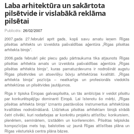
Laba arhitektūra un sakārtota
pilsētvide ir vislabākā reklāma
pilsētai
Publicēts:
26/02/2007
2007.gada 27.februārī aprit gads, kopš savu amatu ieņem Rīgas
pilsētas arhitekts un izveidota pašvaldības aģentūra „Rīgas pilsētas
arhitekta birojs”.
2006.gada februārī pēc piecu gadu pārtraukuma tika atjaunots Rīgas
pilsētas arhitekta amats un izveidota pašvaldības aģentūra „Rīgas
pilsētas arhitekta birojs”, kuras pamatuzdevums ir nodrošināt augstu
Rīgas pilsētvides un atsevišķu būvju arhitektūras kvalitāti. „Rīgas
arhitekta biroja” pozīcija – neatkarīgs un profesionāls viedoklis
arhitektūras un pilsētvides jautājumos.
Rīga ir tipiska Eiropas galvaspilsēta, un tās ambīcijas ir veidot pilsētu
par konkurētspējīgu dominanti Eiropā. Lai īstenotu šo mērķi, „Rīgas
pilsētas arhitekta birojs” izmanto pastāvošos instrumentus arhitektūras
kvalitātes nodrošināšanā. Līdztekus pilsētas arhitektam birojā strādā
četri cilvēki, kuri nodarbojas ar konkrētu projektu attīstību: konkursiem,
plenēriem, semināriem, izstādēm un konferencēm. Pilsētas telpiskās
kompozīcijas mets top, balstoties uz jaunā Rīgas attīstības plāna un
Rīgas vēsturiskā centra plāna bāzes.