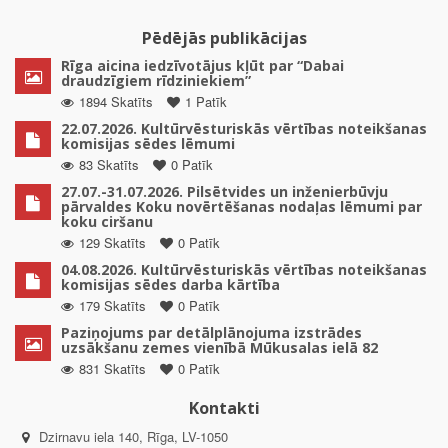
Pēdējās publikācijas
Rīga aicina iedzīvotājus kļūt par “Dabai
draudzīgiem rīdziniekiem”
1894 Skatīts
1 Patīk
22.07.2026. Kultūrvēsturiskās vērtības noteikšanas
komisijas sēdes lēmumi
83 Skatīts
0 Patīk
27.07.-31.07.2026. Pilsētvides un inženierbūvju
pārvaldes Koku novērtēšanas nodaļas lēmumi par
koku ciršanu
129 Skatīts
0 Patīk
04.08.2026. Kultūrvēsturiskās vērtības noteikšanas
komisijas sēdes darba kārtība
179 Skatīts
0 Patīk
Paziņojums par detālplānojuma izstrādes
uzsākšanu zemes vienībā Mūkusalas ielā 82
831 Skatīts
0 Patīk
Kontakti
Dzirnavu iela 140, Rīga, LV-1050