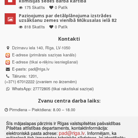
komisijas sēdes darba kārtība
175 Skatīts
0 Patīk
Paziņojums par detālplānojuma izstrādes
uzsākšanu zemes vienībā Mūkusalas ielā 82
818 Skatīts
0 Patīk
Kontakti
Dzirnavu iela 140, Rīga, LV-1050
E-adrese (primārais saziņas kanāls)
E-adrese (tikai e-rēķinu iesniegšanai)
E-pasts:
pad@riga.lv
Tālrunis: 1201,
(+371) 67012222 (zvaniem no ārzemēm)
WhatsApp: 27772805 (tikai rakstiskai saziņai)
Zvanu centra darba laiks:
Pirmdiena – Piektdiena: 8.00 – 18.00
Departamenta darba laiks:
Šīs mājaslapas pārzinis ir Rīgas valstspilsētas pašvaldības
Pilsētas attīstības departaments, kontaktinformācija:
Pirmdiena, Ceturtdiena: 8.30 – 18.00
pad@riga.lv
elektroniskā pasta adrese:
. Informējam, ka
Otrdiena, Trešdiena: 8.30 – 17.00
mājaslapā tiek izmantotas tehniskās sīkdatnes, lai identificētu