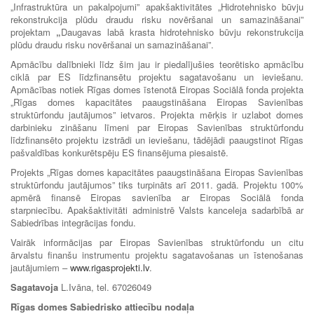
„Infrastruktūra un pakalpojumi” apakšaktivitātes „Hidrotehnisko būvju
rekonstrukcija plūdu draudu risku novēršanai un samazināšanai”
projektam
„
Daugavas labā krasta hidrotehnisko būvju rekonstrukcija
plūdu draudu risku novēršanai un samazināšanai”.
Apmācību dalībnieki līdz šim jau ir piedalījušies teorētisko apmācību
ciklā par ES līdzfinansētu projektu sagatavošanu un ieviešanu.
Apmācības notiek Rīgas domes īstenotā Eiropas Sociālā fonda projekta
„Rīgas domes kapacitātes paaugstināšana Eiropas Savienības
struktūrfondu jautājumos” ietvaros. Projekta mērķis ir uzlabot domes
darbinieku zināšanu līmeni par Eiropas Savienības struktūrfondu
līdzfinansēto projektu izstrādi un ieviešanu, tādējādi paaugstinot Rīgas
pašvaldības konkurētspēju ES finansējuma piesaistē.
Projekts „Rīgas domes kapacitātes paaugstināšana Eiropas Savienības
struktūrfondu jautājumos” tiks turpināts arī 2011. gadā. Projektu 100%
apmērā finansē Eiropas savienība ar Eiropas Sociālā fonda
starpniecību. Apakšaktivitāti administrē Valsts kanceleja sadarbībā ar
Sabiedrības integrācijas fondu.
Vairāk informācijas par Eiropas Savienības struktūrfondu un citu
ārvalstu finanšu instrumentu projektu sagatavošanas un īstenošanas
jautājumiem –
www.rigasprojekti.lv
.
Sagatavoja
L.Ivāna, tel. 67026049
Rīgas domes Sabiedrisko attiecību nodaļa