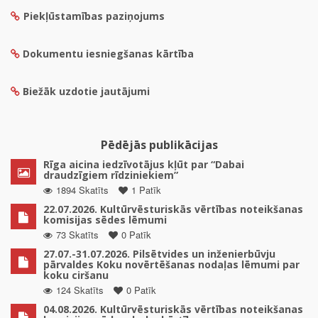
Piekļūstamības paziņojums
Dokumentu iesniegšanas kārtība
Biežāk uzdotie jautājumi
Pēdējās publikācijas
Rīga aicina iedzīvotājus kļūt par “Dabai
draudzīgiem rīdziniekiem”
1894 Skatīts
1 Patīk
22.07.2026. Kultūrvēsturiskās vērtības noteikšanas
komisijas sēdes lēmumi
73 Skatīts
0 Patīk
27.07.-31.07.2026. Pilsētvides un inženierbūvju
pārvaldes Koku novērtēšanas nodaļas lēmumi par
koku ciršanu
124 Skatīts
0 Patīk
04.08.2026. Kultūrvēsturiskās vērtības noteikšanas