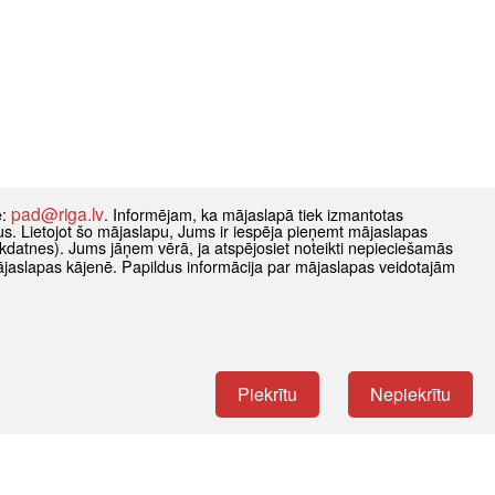
pad@riga.lv
e:
. Informējam, ka mājaslapā tiek izmantotas
datus. Lietojot šo mājaslapu, Jums ir iespēja pieņemt mājaslapas
kdatnes). Jums jāņem vērā, ja atspējosiet noteikti nepieciešamās
ājaslapas kājenē. Papildus informācija par mājaslapas veidotajām
Piekrītu
Nepiekrītu