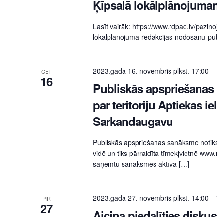
Ķīpsalā lokālplānojuma
Lasīt vairāk: https://www.rdpad.lv/pazin
lokalplanojuma-redakcijas-nodosanu-publ
2023.gada 16. novembris plkst. 17:00
CET
16
Publiskās apspriešanas 
par teritoriju Aptiekas i
Sarkandaugavu
Publiskās apspriešanas sanāksme notik
vidē un tiks pārraidīta tīmekļvietnē www.
saņemtu sanāksmes aktīvā […]
2023.gada 27. novembris plkst. 14:00
-
PIR
27
Aicina piedalīties diskus