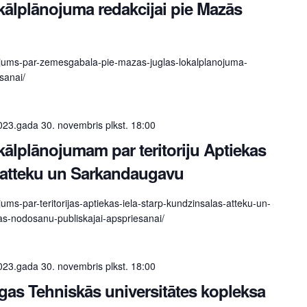
kālplānojuma redakcijai pie Mazās
nojums-par-zemesgabala-pie-mazas-juglas-lokalplanojuma-
sanai/
023.gada 30. novembris plkst. 18:00
kālplānojumam par teritoriju Aptiekas
s atteku un Sarkandaugavu
jums-par-teritorijas-aptiekas-iela-starp-kundzinsalas-atteku-un-
s-nodosanu-publiskajai-apspriesanai/
023.gada 30. novembris plkst. 18:00
gas Tehniskās universitātes kopleksa