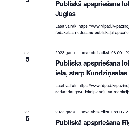
Publiskā apspriešana lo
Juglas
Lasīt vairāk: https://www.rdpad.lv/pazi
redakcijas-nodosanu-publiskajai-apsprie
2023.gada 1. novembris plkst. 08:00
-
2
SVE
5
Publiskā apspriešana lo
ielā, starp Kundziņsala
Lasīt vairāk: https://www.rdpad.lv/pazino
sarkandaugavu-lokalplanojuma-redakcija
2023.gada 1. novembris plkst. 08:00
-
2
SVE
5
Publiskā apspriešana Rī