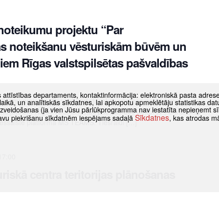
noteikumu projektu “Par
bas noteikšanu vēsturiskām būvēm un
iem Rīgas valstspilsētas pašvaldības
s attīstības departaments, kontaktinformācija: elektroniskā pasta adres
eikumu projektu “Par kultūrvēsturiskās vērtības noteikšanu
as laikā, un analītiskās sīkdatnes, lai apkopotu apmeklētāju statistikas 
 izveidošanas (ja vien Jūsu pārlūkprogramma nav iestatīta nepieņemt sī
dījumiem Rīgas valstspilsētas pašvaldības teritorijā”! Sanāksme
Sīkdatnes
t savu piekrišanu sīkdatnēm iespējams sadaļā
, kas atrodas m
tiešsaistē platformā MS TEAMS. Tiešraidi […]
17:00
riskā centra teritorijas plānošanas
es-par-rigas-vesturiska-centra-teritorijas-planosanas-aktualitatem/