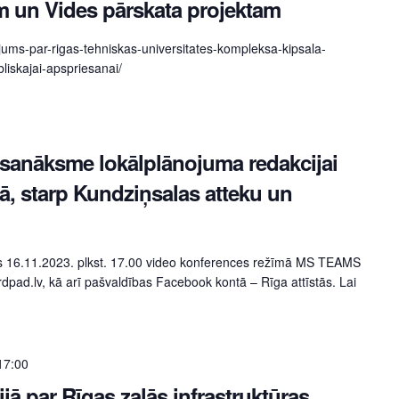
m un Vides pārskata projektam
ojums-par-rigas-tehniskas-universitates-kompleksa-kipsala-
iskajai-apspriesanai/
sanāksme lokālplānojuma redakcijai
elā, starp Kundziņsalas atteku un
s 16.11.2023. plkst. 17.00 video konferences režīmā MS TEAMS
rdpad.lv, kā arī pašvaldības Facebook kontā – Rīga attīstās. Lai
17:00
ijā par Rīgas zaļās infrastruktūras