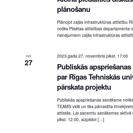
plānošanu
Plānojot zaļās infrastruktūras attīstību 
notiks Pilsētas attīstības departamenta o
risinājumiem zaļās infrastruktūras attīstī
2023.gada 27. novembris plkst. 17:00
PIR
27
Publiskās apspriešanas 
par Rīgas Tehniskās uni
pārskata projektu
Publiskās apspriešanas sanāksme notiks
TEAMS vidē un tiks pārraidīta tīmekļvie
attīstās. Lai saņemtu sanāksmes aktīvā d
plkst. 12.00, aizpildot […]