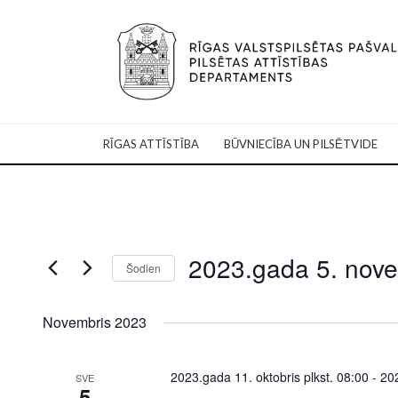
RĪGAS ATTĪSTĪBA
BŪVNIECĪBA UN PILSĒTVIDE
2023.gada 5. nove
Šodien
Select
date.
Novembris 2023
2023.gada 11. oktobris plkst. 08:00
-
202
SVE
5