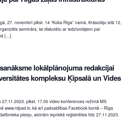
Rīgā, 27. novembrī plkst. 14 “Koka Rīga” namā, Krāsotāju ielā 12,
rganizēts seminārs, lai diskutētu ar iedzīvotājiem par
bā […]
sanāksme lokālplānojuma redakcijai
versitātes kompleksu Ķīpsalā un Vides
 27.11.2023. plkst. 17.00 video konferences režīmā MS
tnē www.rdpad.lv, kā arī pašvaldības Facebook kontā – Rīga
alībnieka pieeju, aicinām iepriekš reģistrēties līdz 27.11.2023.