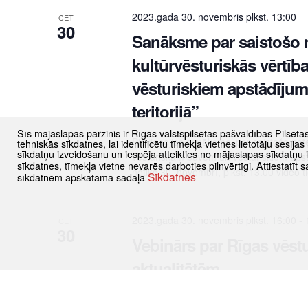
2023.gada 30. novembris plkst. 13:00
CET
30
Sanāksme par saistošo 
kultūrvēsturiskās vērtī
vēsturiskiem apstādījum
teritorijā”
Šīs mājaslapas pārzinis ir Rīgas valstspilsētas pašvaldības Pilsēta
Pievienojies sanāksmei par saistošo not
tehniskās sīkdatnes, lai identificētu tīmekļa vietnes lietotāju sesij
sīkdatņu izveidošanu un iespēja atteikties no mājaslapas sīkdatņu
vēsturiskām būvēm un vēsturiskiem apstā
sīkdatnes, tīmekļa vietne nevarēs darboties pilnvērtīgi. Attiestatī
notiks 30. novembrī, plkst. 13.00 video 
Sīkdatnes
sīkdatnēm apskatāma sadaļā
2023.gada 30. novembris plkst. 16:00
-
CET
30
Vebinārs par Rīgas vēstu
aktualitātēm
Lasīt vairāk: https://www.rdpad.lv/inform