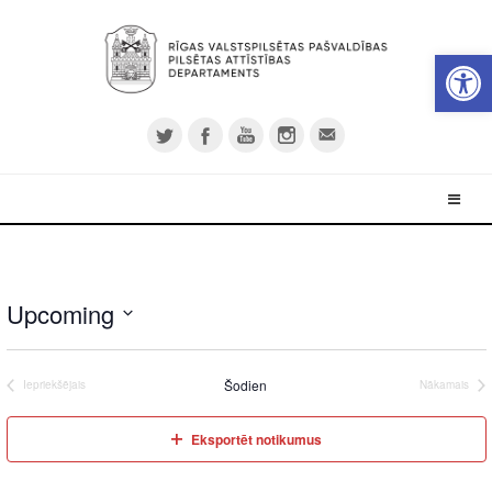
Open 
Upcoming
Select
date.
Šodien
Iepriekšējais
Nākamais
Eksportēt notikumus