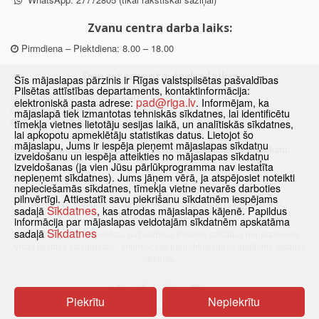
Zvanu centra darba laiks:
Pirmdiena – Piektdiena: 8.00 – 18.00
Departamenta darba laiks:
Šīs mājaslapas pārzinis ir Rīgas valstspilsētas pašvaldības
Pilsētas attīstības departaments, kontaktinformācija:
Pirmdiena, Ceturtdiena: 8.30 – 18.00
pad@riga.lv
elektroniskā pasta adrese:
. Informējam, ka
Otrdiena, Trešdiena: 8.30 – 17.00
mājaslapā tiek izmantotas tehniskās sīkdatnes, lai identificētu
Piektdiena: 8.30 – 15.00
tīmekļa vietnes lietotāju sesijas laikā, un analītiskās sīkdatnes,
lai apkopotu apmeklētāju statistikas datus. Lietojot šo
mājaslapu, Jums ir iespēja pieņemt mājaslapas sīkdatņu
Klātienes konsultācijas pieejamas tikai ar iepriekšēju pierakstu.
izveidošanu un iespēja atteikties no mājaslapas sīkdatņu
izveidošanas (ja vien Jūsu pārlūkprogramma nav iestatīta
nepieņemt sīkdatnes). Jums jāņem vērā, ja atspējosiet noteikti
nepieciešamās sīkdatnes, tīmekļa vietne nevarēs darboties
pilnvērtīgi. Attiestatīt savu piekrišanu sīkdatnēm iespējams
Sākums
Jaunumi
Biežāk uzdotie jautājumi
Lapas karte
Sīkdatnes
sadaļā
, kas atrodas mājaslapas kājenē. Papildus
Sīkdatnes
Kontakti
informācija par mājaslapas veidotajām sīkdatnēm apskatāma
Sīkdatnes
sadaļā
© 2021 Rīgas valstspilsētas pašvaldības Pilsētas attīstības departaments.
Visas tiesības aizsargātas
·
Informācijas pārpublicēšanas gadījumā atsauce
obligāta.
Piekrītu
Nepiekrītu
Pārslēgties uz www versiju