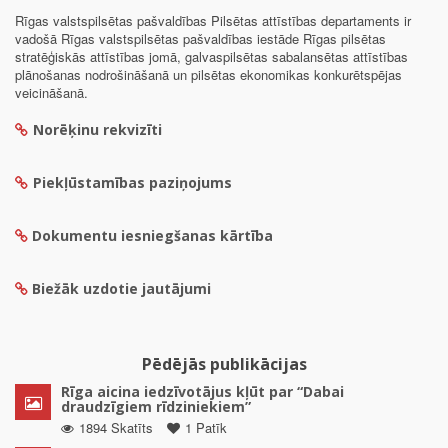
Rīgas valstspilsētas pašvaldības Pilsētas attīstības departaments ir
vadošā Rīgas valstspilsētas pašvaldības iestāde Rīgas pilsētas
stratēģiskās attīstības jomā, galvaspilsētas sabalansētas attīstības
plānošanas nodrošināšanā un pilsētas ekonomikas konkurētspējas
veicināšanā.
Norēķinu rekvizīti
Piekļūstamības paziņojums
Dokumentu iesniegšanas kārtība
Biežāk uzdotie jautājumi
Pēdējās publikācijas
Rīga aicina iedzīvotājus kļūt par “Dabai
draudzīgiem rīdziniekiem”
1894 Skatīts
1 Patīk