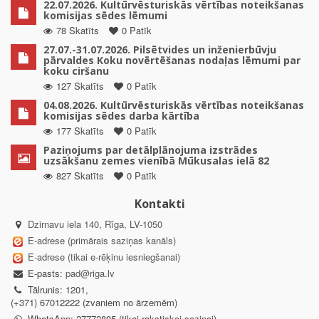
22.07.2026. Kultūrvēsturiskās vērtības noteikšanas
komisijas sēdes lēmumi
78 Skatīts
0 Patīk
27.07.-31.07.2026. Pilsētvides un inženierbūvju
pārvaldes Koku novērtēšanas nodaļas lēmumi par
koku ciršanu
127 Skatīts
0 Patīk
04.08.2026. Kultūrvēsturiskās vērtības noteikšanas
komisijas sēdes darba kārtība
177 Skatīts
0 Patīk
Paziņojums par detālplānojuma izstrādes
uzsākšanu zemes vienībā Mūkusalas ielā 82
827 Skatīts
0 Patīk
Kontakti
Dzirnavu iela 140, Rīga, LV-1050
E-adrese (primārais saziņas kanāls)
E-adrese (tikai e-rēķinu iesniegšanai)
E-pasts:
pad@riga.lv
Tālrunis: 1201,
(+371) 67012222 (zvaniem no ārzemēm)
WhatsApp: 27772805 (tikai rakstiskai saziņai)