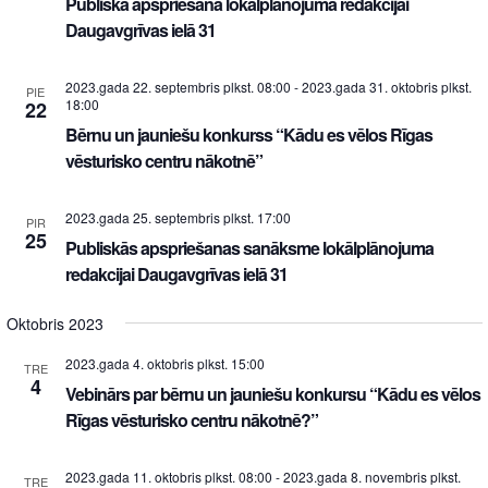
Publiskā apspriešana lokālplānojuma redakcijai
Daugavgrīvas ielā 31
2023.gada 22. septembris plkst. 08:00
-
2023.gada 31. oktobris plkst.
PIE
18:00
22
Bērnu un jauniešu konkurss “Kādu es vēlos Rīgas
vēsturisko centru nākotnē”
2023.gada 25. septembris plkst. 17:00
PIR
25
Publiskās apspriešanas sanāksme lokālplānojuma
redakcijai Daugavgrīvas ielā 31
Oktobris 2023
2023.gada 4. oktobris plkst. 15:00
TRE
4
Vebinārs par bērnu un jauniešu konkursu “Kādu es vēlos
Rīgas vēsturisko centru nākotnē?”
2023.gada 11. oktobris plkst. 08:00
-
2023.gada 8. novembris plkst.
TRE