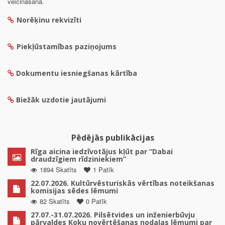
veicināšanā.
Norēķinu rekvizīti
Piekļūstamības paziņojums
Dokumentu iesniegšanas kārtība
Biežāk uzdotie jautājumi
Pēdējās publikācijas
Rīga aicina iedzīvotājus kļūt par “Dabai
draudzīgiem rīdziniekiem”
1894 Skatīts
1 Patīk
22.07.2026. Kultūrvēsturiskās vērtības noteikšanas
komisijas sēdes lēmumi
82 Skatīts
0 Patīk
27.07.-31.07.2026. Pilsētvides un inženierbūvju
pārvaldes Koku novērtēšanas nodaļas lēmumi par