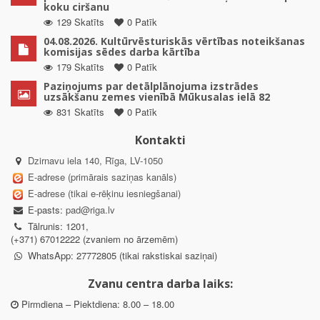
koku ciršanu
129 Skatīts
0 Patīk
04.08.2026. Kultūrvēsturiskās vērtības noteikšanas
komisijas sēdes darba kārtība
179 Skatīts
0 Patīk
Paziņojums par detālplānojuma izstrādes
uzsākšanu zemes vienībā Mūkusalas ielā 82
831 Skatīts
0 Patīk
Kontakti
Dzirnavu iela 140, Rīga, LV-1050
E-adrese (primārais saziņas kanāls)
E-adrese (tikai e-rēķinu iesniegšanai)
E-pasts:
pad@riga.lv
Tālrunis: 1201,
(+371) 67012222 (zvaniem no ārzemēm)
WhatsApp: 27772805 (tikai rakstiskai saziņai)
Zvanu centra darba laiks:
Pirmdiena – Piektdiena: 8.00 – 18.00