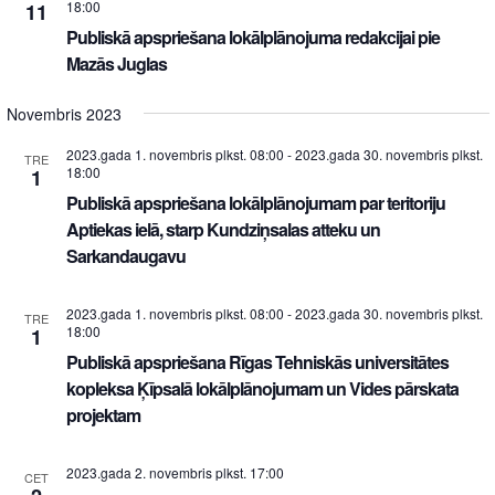
18:00
11
Publiskā apspriešana lokālplānojuma redakcijai pie
Mazās Juglas
Novembris 2023
2023.gada 1. novembris plkst. 08:00
-
2023.gada 30. novembris plkst.
TRE
18:00
1
Publiskā apspriešana lokālplānojumam par teritoriju
Aptiekas ielā, starp Kundziņsalas atteku un
Sarkandaugavu
2023.gada 1. novembris plkst. 08:00
-
2023.gada 30. novembris plkst.
TRE
18:00
1
Publiskā apspriešana Rīgas Tehniskās universitātes
kopleksa Ķīpsalā lokālplānojumam un Vides pārskata
projektam
2023.gada 2. novembris plkst. 17:00
CET