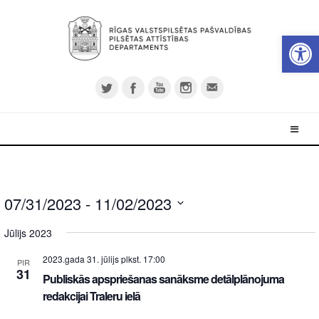
Open 
07/31/2023
 - 
11/02/2023
Select
Jūlijs 2023
date.
2023.gada 31. jūlijs plkst. 17:00
PIR
31
Publiskās apspriešanas sanāksme detālplānojuma
redakcijai Traleru ielā