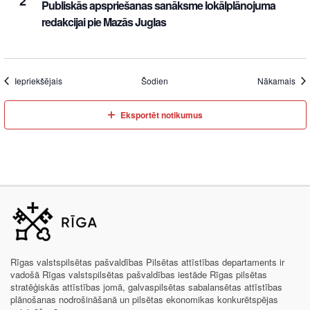
2
Publiskās apspriešanas sanāksme lokālplānojuma
redakcijai pie Mazās Juglas
Iepriekšējais
Šodien
Nākamais
Eksportēt notikumus
Rīgas valstspilsētas pašvaldības Pilsētas attīstības departaments ir
vadošā Rīgas valstspilsētas pašvaldības iestāde Rīgas pilsētas
stratēģiskās attīstības jomā, galvaspilsētas sabalansētas attīstības
plānošanas nodrošināšanā un pilsētas ekonomikas konkurētspējas