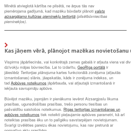
Minētā atvieglotā kārtība ne pilsētā, ne ārpus tās nav
piemērojama gadījumā, kad mazēku būvdarbi plānoti
valsts
aizsargājamo kultūras pieminekļu teritorijā
(pilsētbūvniecības
pieminekļos)
.
Kas jāņem vērā, plānojot mazēkas novietošanu
Vispirms jāpārliecinās, vai konkrētajā zemes gabalā ir atļauta viena vai di
dzīvokļu mājas būvniecība. Lai to izdarītu,
GeoRīga portālā
ir
jāieslēdz
Teritorijas plānojuma
kartes funkcionālā zonējuma (atļautās
izmantošanas) slānis, jāapskatās, kāds ir zonējuma indekss, un
tad
Apbūves noteikumos
jāpārbauda, vai atļautajā izmantošanā ir
iekļauta savrupmāju apbūve.
Būvējot mazēku, joprojām ir pienākums ievērot Aizsargjoslu likuma
prasības, ugunsdrošības prasības, trešo personu tiesības un
pašvaldību saistošos noteikumus.
Rīgas teritorijas izmantošanas un
apbūves noteikumos
tiek noteikti pieļaujamie apbūves parametri, kā arī
noteiktas prasības ēku un to palīgēku savstarpējam novietojumam.
Svarīgi izvēlēties pareizu ēkas novietojumu, kas nav pretrunā ar
normatīvo aktu prasībām.