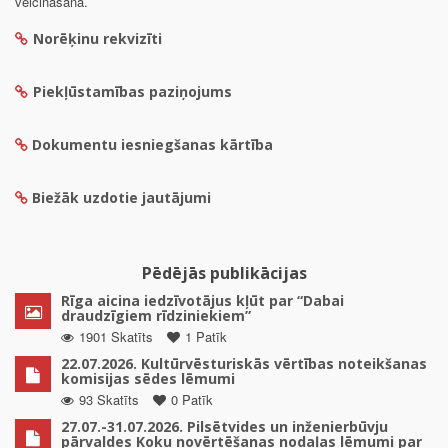
veicināšanā.
Norēķinu rekvizīti
Piekļūstamības paziņojums
Dokumentu iesniegšanas kārtība
Biežāk uzdotie jautājumi
Pēdējās publikācijas
Rīga aicina iedzīvotājus kļūt par “Dabai
draudzīgiem rīdziniekiem”
1901 Skatīts
1 Patīk
22.07.2026. Kultūrvēsturiskās vērtības noteikšanas
komisijas sēdes lēmumi
93 Skatīts
0 Patīk
27.07.-31.07.2026. Pilsētvides un inženierbūvju
pārvaldes Koku novērtēšanas nodaļas lēmumi par