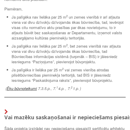
Piemēram,
2
Ja palīgēka nav lielāka par 25 m
un zemes vienībā ir arī atļauta
viena vai divu dzīvokļu dzīvojamās ēkas būvniecība, tad, ievērojot
visas citu normatīvo aktu prasības par ēkas novietojumu, to ir
atļauts būvēt bez saskaņošanas ar Departamentu, izņemot valsts
aizsargājamo kultūras pieminekļu teritorijās.
2
Ja palīgēka nav lielāka par 25 m
, bet zemes vienībā nav atļauta
viena vai divu dzīvokļu dzīvojamās ēkas būvniecība, tad
Būvniecības informācijas sistēmā (turpmāk – BIS) ir jāiesniedz
iesniegums “Paziņojums”, pievienojot būvprojektu.
2
Ja palīgēka ir lielāka par 25 m
vai zemes vienība atrodas
pilsētbūvniecības pieminekļa teritorijā, tad BIS ir jāiesniedz
iesniegums “Paskaidrojuma raksts”, pievienojot būvprojektu.
1
2
(
Ēku būvnoteikumi
7.3.5.p., 7.
4.p. , 7.
1.p. )
Vai mazēku saskaņošanai ir nepieciešams piesaist
Šāda projekta izstrādei nav nepieciešams piesaistīt sertificētu arhitektu