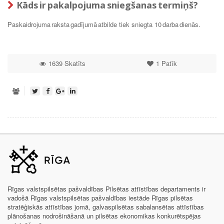
Kāds ir pakalpojuma sniegšanas termiņš?
Paskaidrojuma raksta gadījumā atbilde tiek sniegta 10 darba dienās.
1639 Skatīts
1
Patīk
Rīgas valstspilsētas pašvaldības Pilsētas attīstības departaments ir
vadošā Rīgas valstspilsētas pašvaldības iestāde Rīgas pilsētas
stratēģiskās attīstības jomā, galvaspilsētas sabalansētas attīstības
plānošanas nodrošināšanā un pilsētas ekonomikas konkurētspējas