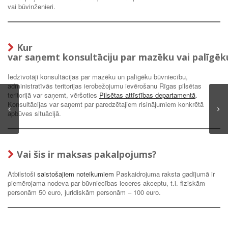
vai būvinženieri.
Kur
var saņemt konsultāciju par mazēku vai palīgēk
Iedzīvotāji konsultācijas par mazēku un palīgēku būvniecību,
administratīvās teritorijas ierobežojumu ievērošanu Rīgas pilsētas
teritorijā var saņemt, vēršoties
Pilsētas attīstības departamentā
.
Konsultācijas var saņemt par paredzētajiem risinājumiem konkrētā
apbūves situācijā.
Vai šis ir maksas pakalpojums?
Atbilstoši
saistošajiem noteikumiem
Paskaidrojuma raksta gadījumā ir
piemērojama nodeva par būvniecības ieceres akceptu, t.i. fiziskām
personām 50 euro, juridiskām personām – 100 euro.