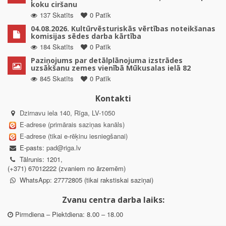
koku ciršanu
137 Skatīts
0 Patīk
04.08.2026. Kultūrvēsturiskās vērtības noteikšanas
komisijas sēdes darba kārtība
184 Skatīts
0 Patīk
Paziņojums par detālplānojuma izstrādes
uzsākšanu zemes vienībā Mūkusalas ielā 82
845 Skatīts
0 Patīk
Kontakti
Dzirnavu iela 140, Rīga, LV-1050
E-adrese (primārais saziņas kanāls)
E-adrese (tikai e-rēķinu iesniegšanai)
E-pasts:
pad@riga.lv
Tālrunis: 1201,
(+371) 67012222 (zvaniem no ārzemēm)
WhatsApp: 27772805 (tikai rakstiskai saziņai)
Zvanu centra darba laiks:
Pirmdiena – Piektdiena: 8.00 – 18.00