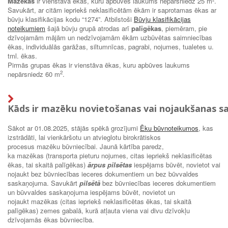
Mazēkas
ir vienstāva ēkas, kuru apbūves laukums nepārsniedz 25 m².
Savukārt, ar citām iepriekš neklasificētām ēkām ir saprotamas ēkas ar
būvju klasifikācijas kodu “1274”. Atbilstoši
Būvju klasifikācijas
noteikumiem
šajā būvju grupā atrodas arī
palīgēkas
, piemēram, pie
dzīvojamām mājām un nedzīvojamām ēkām uzbūvētas saimniecības
ēkas, individuālās garāžas, siltumnīcas, pagrabi, nojumes, tualetes u.
tml. ēkas.
Pirmās grupas ēkas ir vienstāva ēkas, kuru apbūves laukums
2
nepārsniedz 60 m
.
Kāds ir mazēku novietošanas vai nojaukšanas s
Sākot ar 01.08.2025, stājās spēkā grozījumi
Ēku būvnoteikumos
, kas
izstrādāti, lai vienkāršotu un atvieglotu birokrātiskos
procesus mazēku būvniecībai. Jaunā kārtība paredz,
ka mazēkas (transporta pieturu nojumes, citas iepriekš neklasificētas
ēkas, tai skaitā palīgēkas)
ārpus pilsētas
iespējams būvēt, novietot vai
nojaukt bez būvniecības ieceres dokumentiem un bez būvvaldes
saskaņojuma. Savukārt
pilsētā
bez būvniecības ieceres dokumentiem
un būvvaldes saskaņojuma iespējams būvēt, novietot un
nojaukt mazēkas (citas iepriekš neklasificētas ēkas, tai skaitā
palīgēkas) zemes gabalā, kurā atļauta viena vai divu dzīvokļu
dzīvojamās ēkas būvniecība.