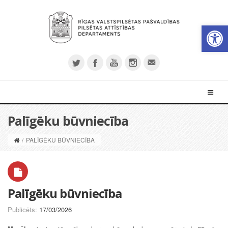
Open 
Palīgēku būvniecība
/
PALĪGĒKU BŪVNIECĪBA
Palīgēku būvniecība
Publicēts:
17/03/2026