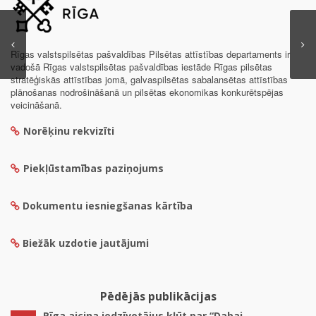
Rīgas valstspilsētas pašvaldības Pilsētas attīstības departaments ir
vadošā Rīgas valstspilsētas pašvaldības iestāde Rīgas pilsētas
stratēģiskās attīstības jomā, galvaspilsētas sabalansētas attīstības
plānošanas nodrošināšanā un pilsētas ekonomikas konkurētspējas
veicināšanā.
Norēķinu rekvizīti
Piekļūstamības paziņojums
Dokumentu iesniegšanas kārtība
Biežāk uzdotie jautājumi
Pēdējās publikācijas
Rīga aicina iedzīvotājus kļūt par “Dabai