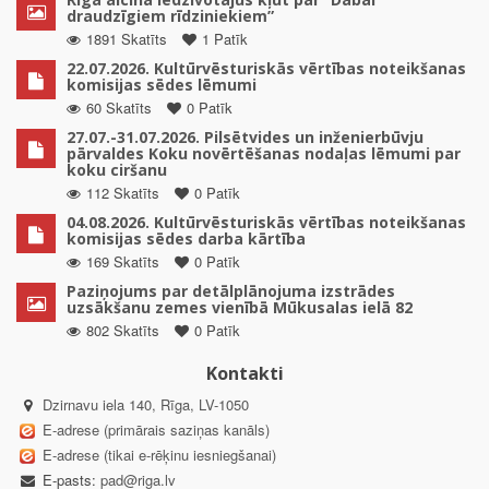
draudzīgiem rīdziniekiem”
1891 Skatīts
1 Patīk
22.07.2026. Kultūrvēsturiskās vērtības noteikšanas
komisijas sēdes lēmumi
60 Skatīts
0 Patīk
27.07.-31.07.2026. Pilsētvides un inženierbūvju
pārvaldes Koku novērtēšanas nodaļas lēmumi par
koku ciršanu
112 Skatīts
0 Patīk
04.08.2026. Kultūrvēsturiskās vērtības noteikšanas
komisijas sēdes darba kārtība
169 Skatīts
0 Patīk
Paziņojums par detālplānojuma izstrādes
uzsākšanu zemes vienībā Mūkusalas ielā 82
802 Skatīts
0 Patīk
Kontakti
Dzirnavu iela 140, Rīga, LV-1050
E-adrese (primārais saziņas kanāls)
E-adrese (tikai e-rēķinu iesniegšanai)
E-pasts:
pad@riga.lv