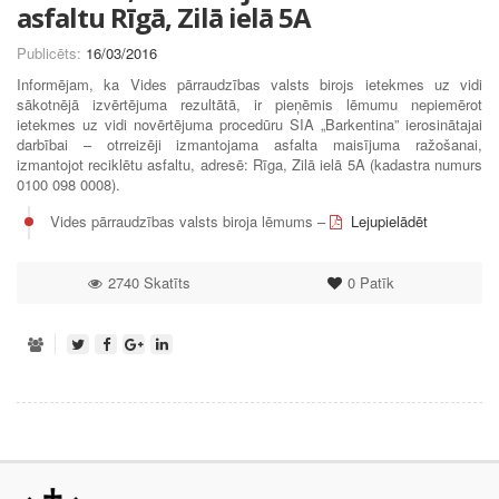
asfaltu Rīgā, Zilā ielā 5A
Publicēts:
16/03/2016
Informējam, ka Vides pārraudzības valsts birojs ietekmes uz vidi
sākotnējā izvērtējuma rezultātā, ir pieņēmis lēmumu nepiemērot
ietekmes uz vidi novērtējuma procedūru SIA „Barkentina” ierosinātajai
darbībai – otrreizēji izmantojama asfalta maisījuma ražošanai,
izmantojot reciklētu asfaltu, adresē: Rīga, Zilā ielā 5A (kadastra numurs
0100 098 0008).
Vides pārraudzības valsts biroja lēmums –
Lejupielādēt
2740 Skatīts
0
Patīk