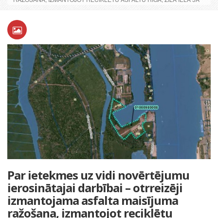
Par ietekmes uz vidi novērtējumu
ierosinātajai darbībai – otrreizēji
izmantojama asfalta maisījuma
ražošana, izmantojot reciklētu