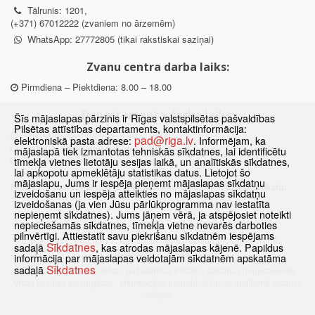
Tālrunis: 1201,
(+371) 67012222 (zvaniem no ārzemēm)
WhatsApp: 27772805 (tikai rakstiskai saziņai)
Zvanu centra darba laiks:
Pirmdiena – Piektdiena: 8.00 – 18.00
Departamenta darba laiks:
Šīs mājaslapas pārzinis ir Rīgas valstspilsētas pašvaldības
Pilsētas attīstības departaments, kontaktinformācija:
Pirmdiena, Ceturtdiena: 8.30 – 18.00
pad@riga.lv
elektroniskā pasta adrese:
. Informējam, ka
Otrdiena, Trešdiena: 8.30 – 17.00
mājaslapā tiek izmantotas tehniskās sīkdatnes, lai identificētu
Piektdiena: 8.30 – 15.00
tīmekļa vietnes lietotāju sesijas laikā, un analītiskās sīkdatnes,
lai apkopotu apmeklētāju statistikas datus. Lietojot šo
mājaslapu, Jums ir iespēja pieņemt mājaslapas sīkdatņu
Klātienes konsultācijas pieejamas tikai ar iepriekšēju pierakstu.
izveidošanu un iespēja atteikties no mājaslapas sīkdatņu
izveidošanas (ja vien Jūsu pārlūkprogramma nav iestatīta
nepieņemt sīkdatnes). Jums jāņem vērā, ja atspējosiet noteikti
nepieciešamās sīkdatnes, tīmekļa vietne nevarēs darboties
pilnvērtīgi. Attiestatīt savu piekrišanu sīkdatnēm iespējams
Sākums
Jaunumi
Biežāk uzdotie jautājumi
Lapas karte
Sīkdatnes
sadaļā
, kas atrodas mājaslapas kājenē. Papildus
Sīkdatnes
Kontakti
informācija par mājaslapas veidotajām sīkdatnēm apskatāma
Sīkdatnes
sadaļā
© 2021 Rīgas valstspilsētas pašvaldības Pilsētas attīstības departaments.
Visas tiesības aizsargātas
·
Informācijas pārpublicēšanas gadījumā atsauce
obligāta.