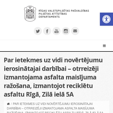
Open 
Par ietekmes uz vidi novērtējumu
ierosinātajai darbībai – otrreizēji
izmantojama asfalta maisījuma
ražošana, izmantojot reciklētu
asfaltu Rīgā, Zilā ielā 5A
/
PAR IETEKMES UZ VIDI NOVĒRTĒJUMU IEROSINĀTAJAI
DARBĪBAI – OTRREIZĒJI IZMANTOJAMA ASFALTA MAISĪJUMA
RAŽOŠANA, IZMANTOJOT RECIKLĒTU ASFALTU RĪGĀ, ZILĀ IELĀ 5A