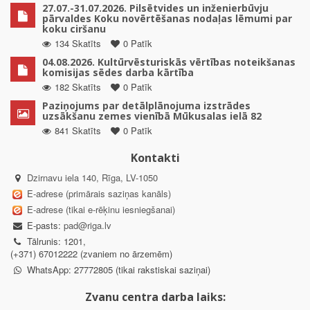
27.07.-31.07.2026. Pilsētvides un inženierbūvju
pārvaldes Koku novērtēšanas nodaļas lēmumi par
koku ciršanu
134 Skatīts
0 Patīk
04.08.2026. Kultūrvēsturiskās vērtības noteikšanas
komisijas sēdes darba kārtība
182 Skatīts
0 Patīk
Paziņojums par detālplānojuma izstrādes
uzsākšanu zemes vienībā Mūkusalas ielā 82
841 Skatīts
0 Patīk
Kontakti
Dzirnavu iela 140, Rīga, LV-1050
E-adrese (primārais saziņas kanāls)
E-adrese (tikai e-rēķinu iesniegšanai)
E-pasts:
pad@riga.lv
Tālrunis: 1201,
(+371) 67012222 (zvaniem no ārzemēm)
WhatsApp: 27772805 (tikai rakstiskai saziņai)
Zvanu centra darba laiks: