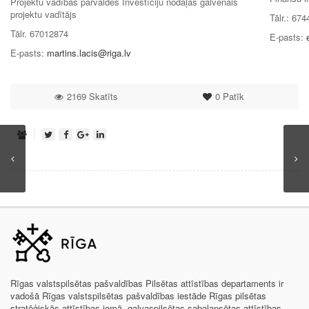
Projektu vadības pārvaldes Investīciju nodaļas galvenais
projektu vadītājs
Tālr.: 67
Tālr. 67012874
E-pasts:
E-pasts:
martins.lacis@riga.lv
2169 Skatīts
0
Patīk
Rīgas valstspilsētas pašvaldības Pilsētas attīstības departaments ir
vadošā Rīgas valstspilsētas pašvaldības iestāde Rīgas pilsētas
stratēģiskās attīstības jomā, galvaspilsētas sabalansētas attīstības