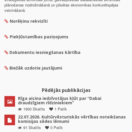
plānošanas nodrošināšanā un pilsētas ekonomikas konkurētspējas
veicināšanā.
Norēķinu rekvizīti
Piekļūstamības paziņojums
Dokumentu iesniegšanas kārtība
Biežāk uzdotie jautājumi
Pēdējās publikācijas
Rīga aicina iedzīvotājus kļūt par “Dabai
draudzīgiem rīdziniekiem”
1900 Skatīts
1 Patīk
22.07.2026. Kultūrvēsturiskās vērtības noteikšanas
komisijas sēdes lēmumi
91 Skatīts
0 Patīk