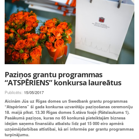
Paziņos grantu programmas
“ATSPĒRIENS” konkursa laureātus
Publicēts:
15/05/2017
Aicinām Jūs uz Rīgas domes un Swedbank grantu programmas
“Atspēriens” šī gada konkursa uzvarētāju paziņošanas ceremoniju
18. maijā plkst. 13.30 Rīgas domes 5.stāva foajē (Rātslaukums 1).
Pasākumā paziņos, kuras no 65 konkursā pieteiktajām biznesa
idejām
saņems finansiālu atbalstu līdz pat 15 000 eiro apmērā
uzņēmējdarbības attīstībai, kā arī informēs par grantu programmas
turpinājumu.