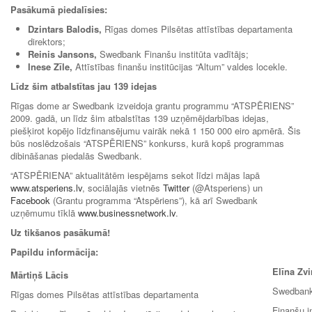
Pasākumā piedalīsies:
Dzintars Balodis,
Rīgas domes Pilsētas attīstības departamenta
direktors;
Reinis Jansons,
Swedbank Finanšu institūta vadītājs;
Inese Zīle,
Attīstības finanšu institūcijas “Altum” valdes locekle.
Līdz šim atbalstītas jau 139 idejas
Rīgas dome ar Swedbank izveidoja grantu programmu “ATSPĒRIENS”
2009. gadā, un līdz šim atbalstītas 139 uzņēmējdarbības idejas,
piešķirot kopējo līdzfinansējumu vairāk nekā 1 150 000 eiro apmērā. Šis
būs noslēdzošais “ATSPĒRIENS” konkurss, kurā kopš programmas
dibināšanas piedalās Swedbank.
“ATSPĒRIENA” aktualitātēm iespējams sekot līdzi mājas lapā
www.atsperiens.lv
, sociālajās vietnēs
Twitter
(@Atsperiens) un
Facebook
(Grantu programma “Atspēriens”), kā arī Swedbank
uzņēmumu tīklā
www.businessnetwork.lv
.
Uz tikšanos pasākumā!
Papildu informācija:
Elīna Zvi
Mārtiņš Lācis
Swedban
Rīgas domes Pilsētas attīstības departamenta
Finanšu i