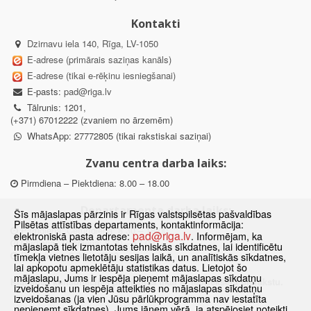
Kontakti
Dzirnavu iela 140, Rīga, LV-1050
E-adrese (primārais saziņas kanāls)
E-adrese (tikai e-rēķinu iesniegšanai)
E-pasts:
pad@riga.lv
Tālrunis: 1201,
(+371) 67012222 (zvaniem no ārzemēm)
WhatsApp: 27772805 (tikai rakstiskai saziņai)
Zvanu centra darba laiks:
Pirmdiena – Piektdiena: 8.00 – 18.00
Departamenta darba laiks:
Šīs mājaslapas pārzinis ir Rīgas valstspilsētas pašvaldības
Pilsētas attīstības departaments, kontaktinformācija:
Pirmdiena, Ceturtdiena: 8.30 – 18.00
pad@riga.lv
elektroniskā pasta adrese:
. Informējam, ka
Otrdiena, Trešdiena: 8.30 – 17.00
mājaslapā tiek izmantotas tehniskās sīkdatnes, lai identificētu
Piektdiena: 8.30 – 15.00
tīmekļa vietnes lietotāju sesijas laikā, un analītiskās sīkdatnes,
lai apkopotu apmeklētāju statistikas datus. Lietojot šo
mājaslapu, Jums ir iespēja pieņemt mājaslapas sīkdatņu
Klātienes konsultācijas pieejamas tikai ar iepriekšēju pierakstu.
izveidošanu un iespēja atteikties no mājaslapas sīkdatņu
izveidošanas (ja vien Jūsu pārlūkprogramma nav iestatīta
nepieņemt sīkdatnes). Jums jāņem vērā, ja atspējosiet noteikti