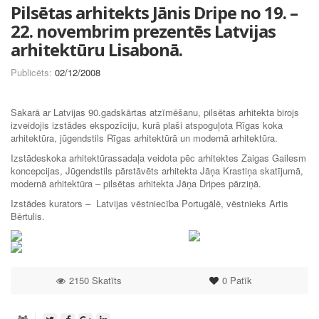
Pilsētas arhitekts Jānis Dripe no 19. –
22. novembrim prezentēs Latvijas
arhitektūru Lisabonā.
Publicēts:
02/12/2008
Sakarā ar Latvijas 90.gadskārtas atzīmēšanu, pilsētas arhitekta birojs
izveidojis izstādes ekspozīciju, kurā plaši atspoguļota Rīgas koka
arhitektūra, jūgendstils Rīgas arhitektūrā un modernā arhitektūra.
Izstādeskoka arhitektūrassadaļa veidota pēc arhitektes Zaigas Gailesm
koncepcijas, Jūgendstils pārstāvēts arhitekta Jāņa Krastiņa skatījumā,
modernā arhitektūra – pilsētas arhitekta Jāņa Dripes pārziņā.
Izstādes kurators – Latvijas vēstniecība Portugālē, vēstnieks Artis
Bērtulis.
2150 Skatīts
0
Patīk