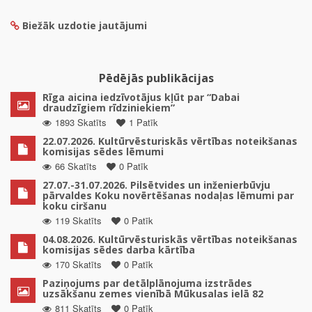
Biežāk uzdotie jautājumi
Pēdējās publikācijas
Rīga aicina iedzīvotājus kļūt par “Dabai
draudzīgiem rīdziniekiem”
1893 Skatīts
1 Patīk
22.07.2026. Kultūrvēsturiskās vērtības noteikšanas
komisijas sēdes lēmumi
66 Skatīts
0 Patīk
27.07.-31.07.2026. Pilsētvides un inženierbūvju
pārvaldes Koku novērtēšanas nodaļas lēmumi par
koku ciršanu
119 Skatīts
0 Patīk
04.08.2026. Kultūrvēsturiskās vērtības noteikšanas
komisijas sēdes darba kārtība
170 Skatīts
0 Patīk
Paziņojums par detālplānojuma izstrādes
uzsākšanu zemes vienībā Mūkusalas ielā 82
811 Skatīts
0 Patīk