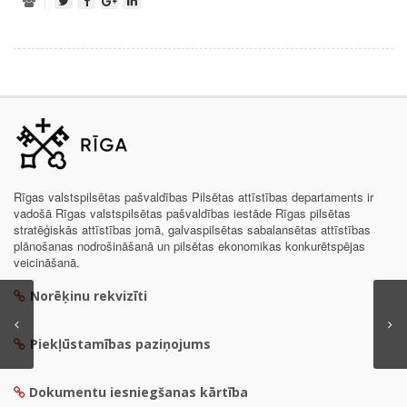
Rīgas valstspilsētas pašvaldības Pilsētas attīstības departaments ir
vadošā Rīgas valstspilsētas pašvaldības iestāde Rīgas pilsētas
stratēģiskās attīstības jomā, galvaspilsētas sabalansētas attīstības
plānošanas nodrošināšanā un pilsētas ekonomikas konkurētspējas
veicināšanā.
Norēķinu rekvizīti
Piekļūstamības paziņojums
Dokumentu iesniegšanas kārtība