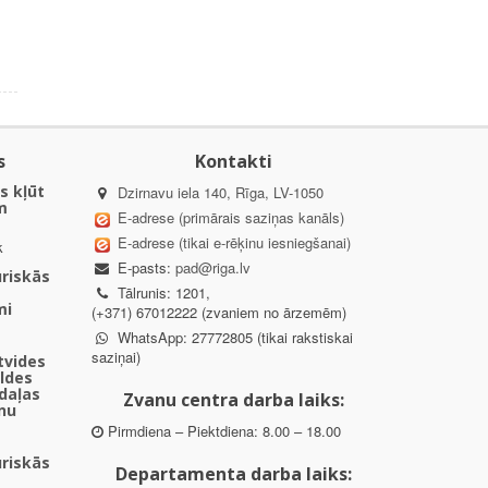
s
Kontakti
s kļūt
Dzirnavu iela 140, Rīga, LV-1050
m
E-adrese (primārais saziņas kanāls)
E-adrese (tikai e-rēķinu iesniegšanai)
k
E-pasts:
pad@riga.lv
uriskās
Tālrunis: 1201,
mi
(+371) 67012222 (zvaniem no ārzemēm)
WhatsApp: 27772805 (tikai rakstiskai
saziņai)
ētvides
aldes
daļas
Zvanu centra darba laiks:
nu
Pirmdiena – Piektdiena: 8.00 – 18.00
uriskās
Departamenta darba laiks: