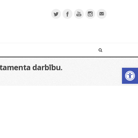
artamenta darbību.
Open 