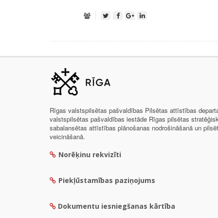
Rīgas valstspilsētas pašvaldības Pilsētas attīstības depar
valstspilsētas pašvaldības iestāde Rīgas pilsētas stratēģis
sabalansētas attīstības plānošanas nodrošināšanā un pils
veicināšanā.
Norēķinu rekvizīti
Piekļūstamības paziņojums
Dokumentu iesniegšanas kārtība