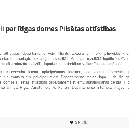
li par Rīgas domes Pilsētas attīstības
attīstības departaments veic Klientu aptauju ar mērķi pilnveidot klie
rtamenta sniegto pakalpojumu kvalitāti. Aptaujas rezultātā iegūtie iedzīvot
 un iespēju robežās realizēti Departamenta darbības veiksmīgai uzlabošanai.
truktūrvienību klientu apkalpošanas kvalitāti, iedzīvotāju informētību 
m elektroniskajiem pakalpojumiem Departamenta mājas lapā. Līdz šā g
 domes Pilsētas attīstības departamenta Klientu apkalpošanas centrā, Rī
enta arhīvā Rīgā, Amatu ielā 4, kā arī Departamenta interneta mājas l
0
Patīk