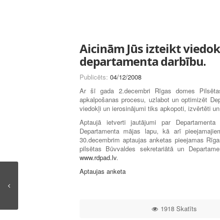
Aicinām Jūs izteikt viedok
departamenta darbību.
Publicēts:
04/12/2008
Ar šī gada 2.decembri Rīgas domes Pilsētas 
apkalpošanas procesu, uzlabot un optimizēt Depa
viedokļi un ierosinājumi tiks apkopoti, izvērtēti
Aptaujā ietverti jautājumi par Departamenta s
Departamenta mājas lapu, kā arī pieejamajie
30.decembrim aptaujas anketas pieejamas Rīgas
pilsētas Būvvaldes sekretariātā un Departam
www.rdpad.lv
.
Aptaujas anketa
1918 Skatīts