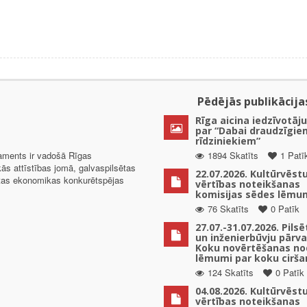
Pēdējās publikācija
Rīga aicina iedzīvotāju
par “Dabai draudzīgie
rīdziniekiem”
taments ir vadošā Rīgas
1894 Skatīts
1 Patī
kās attīstības jomā, galvaspilsētas
22.07.2026. Kultūrvēst
ētas ekonomikas konkurētspējas
vērtības noteikšanas
komisijas sēdes lēmu
76 Skatīts
0 Patīk
27.07.-31.07.2026. Pils
un inženierbūvju pārv
Koku novērtēšanas no
lēmumi par koku cirša
124 Skatīts
0 Patīk
04.08.2026. Kultūrvēst
vērtības noteikšanas