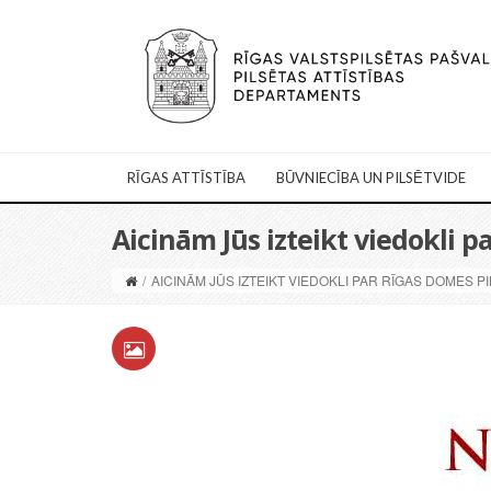
RĪGAS ATTĪSTĪBA
BŪVNIECĪBA UN PILSĒTVIDE
Aicinām Jūs izteikt viedokli 
/
AICINĀM JŪS IZTEIKT VIEDOKLI PAR RĪGAS DOMES 