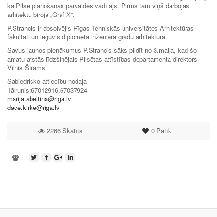
kā Pilsētplānošanas pārvaldes vadītājs. Pirms tam viņš darbojās
arhitektu birojā „Graf X”.
P.Strancis ir absolvējis Rīgas Tehniskās universitātes Arhitektūras
fakultāti un ieguvis diplomēta inženiera grādu arhitektūrā.
Savus jaunos pienākumus P.Strancis sāks pildīt no 3.maija, kad šo
amatu atstās līdzšinējais Pilsētas attīstības departamenta direktors
Vilnis Štrams.
Sabiedrisko attiecību nodaļa
Tālrunis:67012916,67037924
marija.abeltina@riga.lv
dace.kirke@riga.lv
2266 Skatīts
0
Patīk