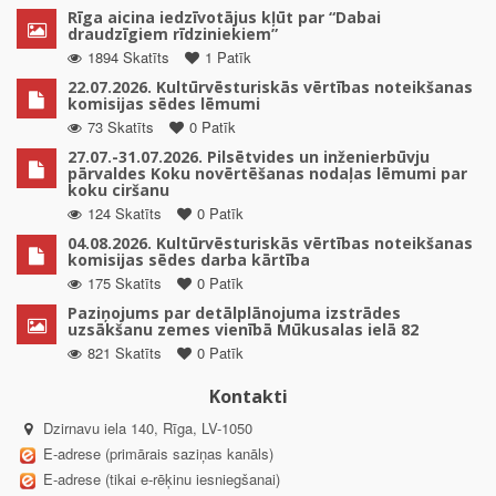
Rīga aicina iedzīvotājus kļūt par “Dabai
draudzīgiem rīdziniekiem”
1894 Skatīts
1 Patīk
22.07.2026. Kultūrvēsturiskās vērtības noteikšanas
komisijas sēdes lēmumi
73 Skatīts
0 Patīk
27.07.-31.07.2026. Pilsētvides un inženierbūvju
pārvaldes Koku novērtēšanas nodaļas lēmumi par
koku ciršanu
124 Skatīts
0 Patīk
04.08.2026. Kultūrvēsturiskās vērtības noteikšanas
komisijas sēdes darba kārtība
175 Skatīts
0 Patīk
Paziņojums par detālplānojuma izstrādes
uzsākšanu zemes vienībā Mūkusalas ielā 82
821 Skatīts
0 Patīk
Kontakti
Dzirnavu iela 140, Rīga, LV-1050
E-adrese (primārais saziņas kanāls)
E-adrese (tikai e-rēķinu iesniegšanai)