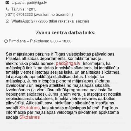
E-pasts:
pad@riga.lv
Tālrunis: 1201,
(+371) 67012222 (zvaniem no ārzemēm)
WhatsApp: 27772805 (tikai rakstiskai saziņai)
Zvanu centra darba laiks:
Pirmdiena – Piektdiena: 8.00 – 18.00
Departamenta darba laiks:
Šīs mājaslapas pārzinis ir Rīgas valstspilsētas pašvaldības
Pilsētas attīstības departaments, kontaktinformācija:
Pirmdiena, Ceturtdiena: 8.30 – 18.00
pad@riga.lv
elektroniskā pasta adrese:
. Informējam, ka
Otrdiena, Trešdiena: 8.30 – 17.00
mājaslapā tiek izmantotas tehniskās sīkdatnes, lai identificētu
Piektdiena: 8.30 – 15.00
tīmekļa vietnes lietotāju sesijas laikā, un analītiskās sīkdatnes,
lai apkopotu apmeklētāju statistikas datus. Lietojot šo
mājaslapu, Jums ir iespēja pieņemt mājaslapas sīkdatņu
Klātienes konsultācijas pieejamas tikai ar iepriekšēju pierakstu.
izveidošanu un iespēja atteikties no mājaslapas sīkdatņu
izveidošanas (ja vien Jūsu pārlūkprogramma nav iestatīta
nepieņemt sīkdatnes). Jums jāņem vērā, ja atspējosiet noteikti
nepieciešamās sīkdatnes, tīmekļa vietne nevarēs darboties
pilnvērtīgi. Attiestatīt savu piekrišanu sīkdatnēm iespējams
Sākums
Jaunumi
Biežāk uzdotie jautājumi
Lapas karte
Sīkdatnes
sadaļā
, kas atrodas mājaslapas kājenē. Papildus
Sīkdatnes
Kontakti
informācija par mājaslapas veidotajām sīkdatnēm apskatāma
Sīkdatnes
sadaļā
© 2021 Rīgas valstspilsētas pašvaldības Pilsētas attīstības departaments.
Visas tiesības aizsargātas
·
Informācijas pārpublicēšanas gadījumā atsauce
obligāta.