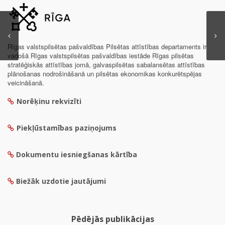
Rīgas valstspilsētas pašvaldības Pilsētas attīstības departaments ir
vadošā Rīgas valstspilsētas pašvaldības iestāde Rīgas pilsētas
stratēģiskās attīstības jomā, galvaspilsētas sabalansētas attīstības
plānošanas nodrošināšanā un pilsētas ekonomikas konkurētspējas
veicināšanā.
Norēķinu rekvizīti
Piekļūstamības paziņojums
Dokumentu iesniegšanas kārtība
Biežāk uzdotie jautājumi
Pēdējās publikācijas