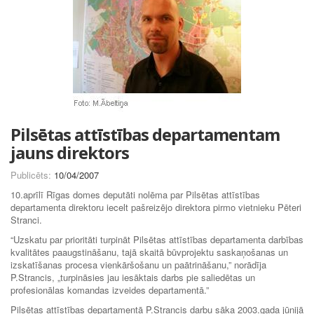
Pilsētas attīstības departamentam
jauns direktors
Publicēts:
10/04/2007
10.aprīlī Rīgas domes deputāti nolēma par Pilsētas attīstības
departamenta direktoru iecelt pašreizējo direktora pirmo vietnieku Pēteri
Stranci.
“Uzskatu par prioritāti turpināt Pilsētas attīstības departamenta darbības
kvalitātes paaugstināšanu, tajā skaitā būvprojektu saskaņošanas un
izskatīšanas procesa vienkāršošanu un paātrināšanu,” norādīja
P.Strancis, „turpināsies jau iesāktais darbs pie saliedētas un
profesionālas komandas izveides departamentā.”
Pilsētas attīstības departamentā P.Strancis darbu sāka 2003.gada jūnijā