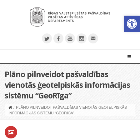
Open 
Plāno pilnveidot pašvaldības
vienotās ģeotelpiskās informācijas
sistēmu “GeoRīga”
/
PLĀNO PILNVEIDOT PAŠVALDĪBAS VIENOTĀS ĢEOTELPISKĀS
INFORMĀCIJAS SISTĒMU “GEORĪGA”