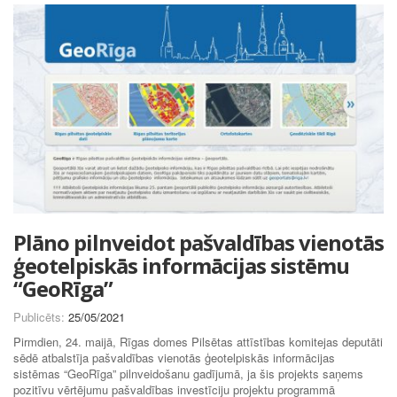
Plāno pilnveidot pašvaldības vienotās
ģeotelpiskās informācijas sistēmu
“GeoRīga”
Publicēts:
25/05/2021
Pirmdien, 24. maijā, Rīgas domes Pilsētas attīstības komitejas deputāti
sēdē atbalstīja pašvaldības vienotās ģeotelpiskās informācijas
sistēmas “GeoRīga” pilnveidošanu gadījumā, ja šis projekts saņems
pozitīvu vērtējumu pašvaldības investīciju projektu programmā