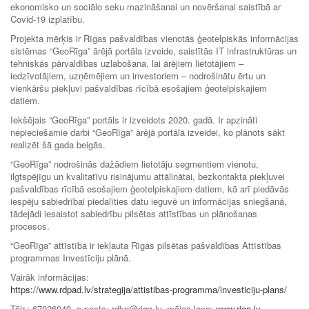
ekonomisko un sociālo seku mazināšanai un novēršanai saistībā ar
Covid-19 izplatību.
Projekta mērķis ir Rīgas pašvaldības vienotās ģeotelpiskās informācijas
sistēmas “GeoRīga” ārējā portāla izveide, saistītās IT infrastruktūras un
tehniskās pārvaldības uzlabošana, lai ārējiem lietotājiem –
iedzīvotājiem, uzņēmējiem un investoriem – nodrošinātu ērtu un
vienkāršu piekļuvi pašvaldības rīcībā esošajiem ģeotelpiskajiem
datiem.
Iekšējais “GeoRīga” portāls ir izveidots 2020. gadā. Ir apzināti
nepieciešamie darbi “GeoRīga” ārējā portāla izveidei, ko plānots sākt
realizēt šā gada beigās.
“GeoRīga” nodrošinās dažādiem lietotāju segmentiem vienotu,
ilgtspējīgu un kvalitatīvu risinājumu attālinātai, bezkontakta piekļuvei
pašvaldības rīcībā esošajiem ģeotelpiskajiem datiem, kā arī piedāvās
iespēju sabiedrībai piedalīties datu ieguvē un informācijas sniegšanā,
tādejādi iesaistot sabiedrību pilsētas attīstības un plānošanas
procesos.
“GeoRīga” attīstība ir iekļauta Rīgas pilsētas pašvaldības Attīstības
programmas Investīciju plānā.
Vairāk informācijas:
https://www.rdpad.lv/strategija/attistibas-programma/investiciju-plans/
Tālr.: 67026049, e-pasts: rdkp@riga.lv, mājas lapa:
www.riga.lv