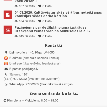
koku ciršanu
137 Skatīts
0 Patīk
04.08.2026. Kultūrvēsturiskās vērtības noteikšanas
komisijas sēdes darba kārtība
184 Skatīts
0 Patīk
Paziņojums par detālplānojuma izstrādes
uzsākšanu zemes vienībā Mūkusalas ielā 82
845 Skatīts
0 Patīk
Kontakti
Dzirnavu iela 140, Rīga, LV-1050
E-adrese (primārais saziņas kanāls)
E-adrese (tikai e-rēķinu iesniegšanai)
E-pasts:
pad@riga.lv
Tālrunis: 1201,
(+371) 67012222 (zvaniem no ārzemēm)
WhatsApp: 27772805 (tikai rakstiskai saziņai)
Zvanu centra darba laiks:
Pirmdiena – Piektdiena: 8.00 – 18.00