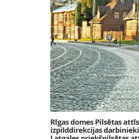
Rīgas domes Pilsētas att
izpilddirekcijas darbinieki
Latgales priekšpilsētas at