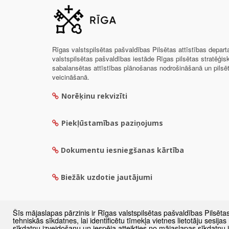
Rīgas valstspilsētas pašvaldības Pilsētas attīstības depar
valstspilsētas pašvaldības iestāde Rīgas pilsētas stratēģis
sabalansētas attīstības plānošanas nodrošināšanā un pils
veicināšanā.
Norēķinu rekvizīti
Piekļūstamības paziņojums
Dokumentu iesniegšanas kārtība
Biežāk uzdotie jautājumi
Šīs mājaslapas pārzinis ir Rīgas valstspilsētas pašvaldības Pilsēta
tehniskās sīkdatnes, lai identificētu tīmekļa vietnes lietotāju sesij
sīkdatņu izveidošanu un iespēja atteikties no mājaslapas sīkdatņu