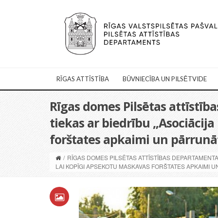
RĪGAS ATTĪSTĪBA
BŪVNIECĪBA UN PILSĒTVIDE
Rīgas domes Pilsētas attīstīb
tiekas ar biedrību „Asociācija
forštates apkaimi un pārrunāt
/
RĪGAS DOMES PILSĒTAS ATTĪSTĪBAS DEPARTAMENTA U
LAI KOPĪGI APSEKOTU MASKAVAS FORŠTATES APKAIMI U