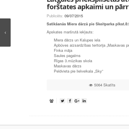
forštates apkaimi un pārr
Publicēts:
09/07/2015
Satikšanās Miera dārzā pie Skeitparka plkst.8:
Apskates maršrutā iekļauts:
Miera dārzs un Kalupes iela
Apbūves aizsardzības teritorija „Maskavas pr
Finka māja
Saules pagalms
Rīgas 3.mūzikas skola
Maskavas dārzs
Peldvieta pie lielveikala „Sky”
5064 Skatīts