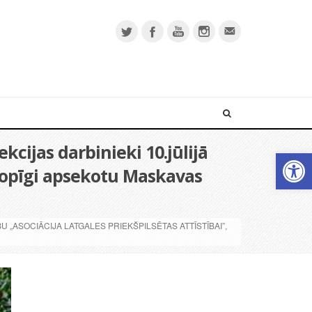
cijas darbinieki 10.jūlijā
Open 
i kopīgi apsekotu Maskavas
 „ASOCIĀCIJA LATGALES PRIEKŠPILSĒTAS ATTĪSTĪBAI”,