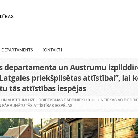
DEPARTAMENTS
KONTAKTI
as departamenta un Austrumu izpilddirek
 Latgales priekšpilsētas attīstībai”, la
u tās attīstības iespējas
N AUSTRUMU IZPILDDIREKCIJAS DARBINIEKI 10.JŪLIJĀ TIEKAS AR BIEDRĪBU
N PĀRRUNĀTU TĀS ATTĪSTĪBAS IESPĒJAS