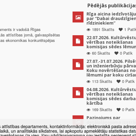
Pēdējās publikācija
Rīga aicina iedzīvotāju
par “Dabai draudzīgie
rīdziniekiem”
taments ir vadošā Rīgas
1891 Skatīts
1 Patī
kās attīstības jomā, galvaspilsētas
22.07.2026. Kultūrvēst
ētas ekonomikas konkurētspējas
vērtības noteikšanas
komisijas sēdes lēmu
60 Skatīts
0 Patīk
27.07.-31.07.2026. Pils
un inženierbūvju pārv
Koku novērtēšanas no
lēmumi par koku cirša
113 Skatīts
0 Patīk
04.08.2026. Kultūrvēst
vērtības noteikšanas
komisijas sēdes darba
kārtība
169 Skatīts
0 Patīk
Paziņojums par
detālplānojuma izstrā
s attīstības departaments, kontaktinformācija: elektroniskā pasta adres
uzsākšanu zemes vien
as laikā, un analītiskās sīkdatnes, lai apkopotu apmeklētāju statistikas 
Mūkusalas ielā 82
 izveidošanas (ja vien Jūsu pārlūkprogramma nav iestatīta nepieņemt sī