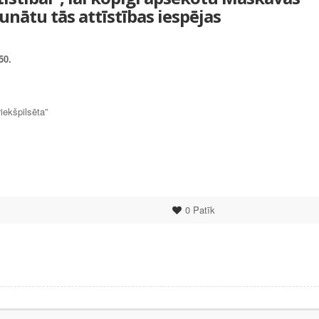
unātu tās attīstības iespējas
50.
iekšpilsēta”
0
Patīk