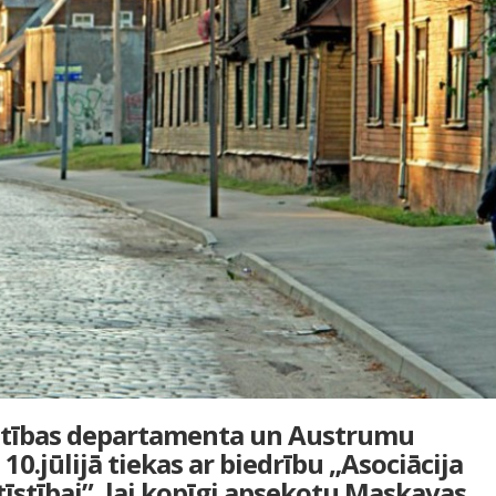
īstības departamenta un Austrumu
 10.jūlijā tiekas ar biedrību „Asociācija
tīstībai”, lai kopīgi apsekotu Maskavas