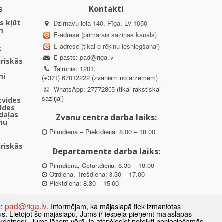
s
Kontakti
s kļūt
Dzirnavu iela 140, Rīga, LV-1050
m
E-adrese (primārais saziņas kanāls)
E-adrese (tikai e-rēķinu iesniegšanai)
k
E-pasts:
pad@riga.lv
uriskās
Tālrunis: 1201,
mi
(+371) 67012222 (zvaniem no ārzemēm)
WhatsApp: 27772805 (tikai rakstiskai
saziņai)
ētvides
aldes
daļas
Zvanu centra darba laiks:
nu
Pirmdiena – Piektdiena: 8.00 – 18.00
uriskās
Departamenta darba laiks:
Pirmdiena, Ceturtdiena: 8.30 – 18.00
Otrdiena, Trešdiena: 8.30 – 17.00
Piektdiena: 8.30 – 15.00
des
Klātienes konsultācijas pieejamas tikai ar
pad@riga.lv
e:
. Informējam, ka mājaslapā tiek izmantotas
ībā
iepriekšēju pierakstu.
datus. Lietojot šo mājaslapu, Jums ir iespēja pieņemt mājaslapas
kdatnes). Jums jāņem vērā, ja atspējosiet noteikti nepieciešamās