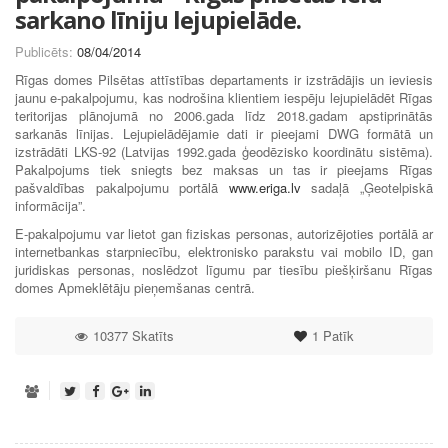
sarkano līniju lejupielāde.
Publicēts:
08/04/2014
Rīgas domes Pilsētas attīstības departaments ir izstrādājis un ieviesis
jaunu e-pakalpojumu, kas nodrošina klientiem iespēju lejupielādēt Rīgas
teritorijas plānojumā no 2006.gada līdz 2018.gadam apstiprinātās
sarkanās līnijas. Lejupielādējamie dati ir pieejami DWG formātā un
izstrādāti LKS-92 (Latvijas 1992.gada ģeodēzisko koordinātu sistēma).
Pakalpojums tiek sniegts bez maksas un tas ir pieejams Rīgas
pašvaldības pakalpojumu portālā
www.eriga.lv
sadaļā „Ģeotelpiskā
informācija”.
E-pakalpojumu var lietot gan fiziskas personas, autorizējoties portālā ar
internetbankas starpniecību, elektronisko parakstu vai mobilo ID, gan
juridiskas personas, noslēdzot līgumu par tiesību piešķiršanu Rīgas
domes Apmeklētāju pieņemšanas centrā.
10377 Skatīts
1
Patīk