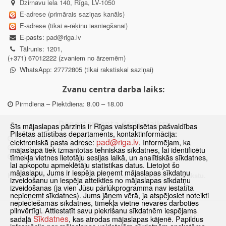
Dzirnavu iela 140, Rīga, LV-1050
E-adrese (primārais saziņas kanāls)
E-adrese (tikai e-rēķinu iesniegšanai)
E-pasts:
pad@riga.lv
Tālrunis: 1201,
(+371) 67012222 (zvaniem no ārzemēm)
WhatsApp: 27772805 (tikai rakstiskai saziņai)
Zvanu centra darba laiks:
Pirmdiena – Piektdiena: 8.00 – 18.00
Departamenta darba laiks:
Šīs mājaslapas pārzinis ir Rīgas valstspilsētas pašvaldības
Pilsētas attīstības departaments, kontaktinformācija:
Pirmdiena, Ceturtdiena: 8.30 – 18.00
pad@riga.lv
elektroniskā pasta adrese:
. Informējam, ka
Otrdiena, Trešdiena: 8.30 – 17.00
mājaslapā tiek izmantotas tehniskās sīkdatnes, lai identificētu
Piektdiena: 8.30 – 15.00
tīmekļa vietnes lietotāju sesijas laikā, un analītiskās sīkdatnes,
lai apkopotu apmeklētāju statistikas datus. Lietojot šo
mājaslapu, Jums ir iespēja pieņemt mājaslapas sīkdatņu
Klātienes konsultācijas pieejamas tikai ar iepriekšēju pierakstu.
izveidošanu un iespēja atteikties no mājaslapas sīkdatņu
izveidošanas (ja vien Jūsu pārlūkprogramma nav iestatīta
nepieņemt sīkdatnes). Jums jāņem vērā, ja atspējosiet noteikti
nepieciešamās sīkdatnes, tīmekļa vietne nevarēs darboties
pilnvērtīgi. Attiestatīt savu piekrišanu sīkdatnēm iespējams
Sākums
Jaunumi
Biežāk uzdotie jautājumi
Lapas karte
Sīkdatnes
sadaļā
, kas atrodas mājaslapas kājenē. Papildus
Sīkdatnes
Kontakti