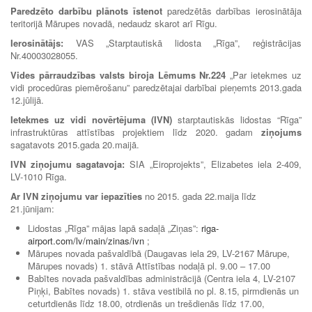
Paredzēto darbību plānots īstenot
paredzētās darbības ierosinātāja
teritorijā Mārupes novadā, nedaudz skarot arī Rīgu.
Ierosinātājs:
VAS „Starptautiskā lidosta „Rīga”, reģistrācijas
Nr.40003028055.
Vides pārraudzības valsts biroja Lēmums Nr.224
„Par ietekmes uz
vidi procedūras piemērošanu” paredzētajai darbībai pieņemts 2013.gada
12.jūlijā.
Ietekmes uz vidi novērtējuma (IVN)
starptautiskās lidostas “Rīga”
infrastruktūras attīstības projektiem līdz 2020. gadam
ziņojums
sagatavots 2015.gada 20.maijā.
IVN ziņojumu sagatavoja:
SIA „Eiroprojekts”, Elizabetes iela 2-409,
LV-1010 Rīga.
Ar IVN ziņojumu var iepazīties
no 2015. gada 22.maija līdz
21.jūnijam:
Lidostas „Rīga” mājas lapā sadaļā „Ziņas”:
riga-
airport.com/lv/main/zinas/ivn
;
Mārupes novada pašvaldībā (Daugavas iela 29, LV-2167 Mārupe,
Mārupes novads) 1. stāvā Attīstības nodaļā pl. 9.00 – 17.00
Babītes novada pašvaldības administrācijā (Centra iela 4, LV-2107
Piņķi, Babītes novads) 1. stāva vestibilā no pl. 8.15, pirmdienās un
ceturtdienās līdz 18.00, otrdienās un trešdienās līdz 17.00,