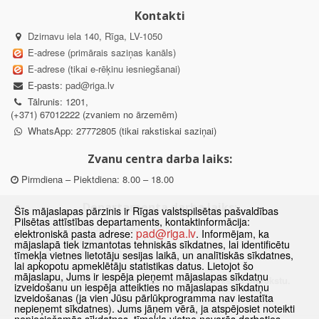
Kontakti
Dzirnavu iela 140, Rīga, LV-1050
E-adrese (primārais saziņas kanāls)
E-adrese (tikai e-rēķinu iesniegšanai)
E-pasts:
pad@riga.lv
Tālrunis: 1201,
(+371) 67012222 (zvaniem no ārzemēm)
WhatsApp: 27772805 (tikai rakstiskai saziņai)
Zvanu centra darba laiks:
Pirmdiena – Piektdiena: 8.00 – 18.00
Departamenta darba laiks:
Šīs mājaslapas pārzinis ir Rīgas valstspilsētas pašvaldības
Pilsētas attīstības departaments, kontaktinformācija:
Pirmdiena, Ceturtdiena: 8.30 – 18.00
pad@riga.lv
elektroniskā pasta adrese:
. Informējam, ka
Otrdiena, Trešdiena: 8.30 – 17.00
mājaslapā tiek izmantotas tehniskās sīkdatnes, lai identificētu
Piektdiena: 8.30 – 15.00
tīmekļa vietnes lietotāju sesijas laikā, un analītiskās sīkdatnes,
lai apkopotu apmeklētāju statistikas datus. Lietojot šo
mājaslapu, Jums ir iespēja pieņemt mājaslapas sīkdatņu
Klātienes konsultācijas pieejamas tikai ar iepriekšēju pierakstu.
izveidošanu un iespēja atteikties no mājaslapas sīkdatņu
izveidošanas (ja vien Jūsu pārlūkprogramma nav iestatīta
nepieņemt sīkdatnes). Jums jāņem vērā, ja atspējosiet noteikti