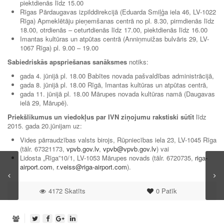
piektdienās līdz 15.00
Rīgas Pārdaugavas izpilddirekcijā (Eduarda Smiļģa iela 46, LV-1022
Rīga) Apmeklētāju pieņemšanas centrā no pl. 8.30, pirmdienās līdz
18.00, otrdienās – ceturtdienās līdz 17.00, piektdienās līdz 16.00
Imantas kultūras un atpūtas centrā (Anniņmuižas bulvāris 29, LV-
1067 Rīga) pl. 9.00 – 19.00
Sabiedriskās apspriešanas sanāksmes
notiks:
gada 4. jūnijā pl. 18.00 Babītes novada pašvaldības administrācijā,
gada 8. jūnijā pl. 18.00 Rīgā, Imantas kultūras un atpūtas centrā,
gada 11. jūnijā pl. 18.00 Mārupes novada kultūras namā (Daugavas
ielā 29, Mārupē).
Priekšlikumus un viedokļus par IVN ziņojumu rakstiski sūtīt
līdz
2015. gada 20.jūnijam uz:
Vides pārraudzības valsts birojs, Rūpniecības iela 23, LV-1045 Rīga
(tālr. 67321173,
vpvb.gov.lv
,
vpvb@vpvb.gov.lv
) vai
Lidosta „Rīga”10/1, LV-1053 Mārupes novads (tālr. 6720735,
riga-
airport.com
,
r.veiss@riga-airport.com
).
4172 Skatīts
0
Patīk