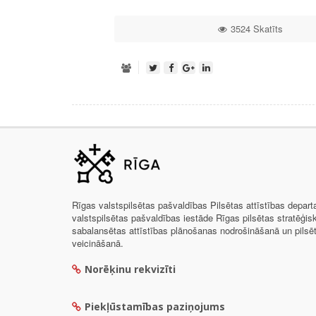
3524 Skatīts
Rīgas valstspilsētas pašvaldības Pilsētas attīstības depar
valstspilsētas pašvaldības iestāde Rīgas pilsētas stratēģis
sabalansētas attīstības plānošanas nodrošināšanā un pils
veicināšanā.
Norēķinu rekvizīti
Piekļūstamības paziņojums