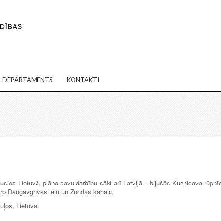
DEPARTAMENTS
KONTAKTI
ījusies Lietuvā, plāno savu darbību sākt arī Latvijā – bijušās Kuzņicova rūpnī
 starp Daugavgrīvas ielu un Zundas kanālu.
uļos, Lietuvā.