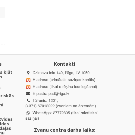
s
Kontakti
s kļūt
Dzirnavu iela 140, Rīga, LV-1050
m
E-adrese (primārais saziņas kanāls)
E-adrese (tikai e-rēķinu iesniegšanai)
k
E-pasts:
pad@riga.lv
uriskās
Tālrunis: 1201,
mi
(+371) 67012222 (zvaniem no ārzemēm)
WhatsApp: 27772805 (tikai rakstiskai
saziņai)
ētvides
aldes
daļas
Zvanu centra darba laiks:
nu