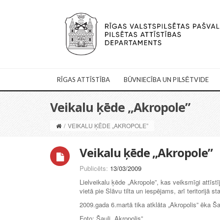
RĪGAS ATTĪSTĪBA
BŪVNIECĪBA UN PILSĒTVIDE
Veikalu ķēde „Akropole”
/
VEIKALU ĶĒDE „AKROPOLE”
Veikalu ķēde „Akropole”
Publicēts:
13/03/2009
Lielveikalu ķēde „Akropole”, kas veiksmīgi attīst
vietā pie Slāvu tilta un iespējams, arī teritorijā
2009.gada 6.martā tika atklāta „Akropolis” ēka Ša
Foto: Šauļi „Akropolis”