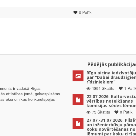
0
Patīk
Pēdējās publikācija
Rīga aicina iedzīvotāju
par “Dabai draudzīgie
rīdziniekiem”
taments ir vadošā Rīgas
1894 Skatīts
1 Patī
kās attīstības jomā, galvaspilsētas
22.07.2026. Kultūrvēst
ētas ekonomikas konkurētspējas
vērtības noteikšanas
komisijas sēdes lēmu
73 Skatīts
0 Patīk
27.07.-31.07.2026. Pils
un inženierbūvju pārv
Koku novērtēšanas no
lēmumi par koku cirša