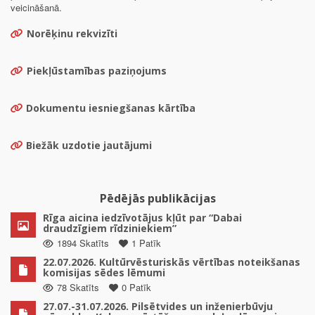
veicināšanā.
Norēķinu rekvizīti
Piekļūstamības paziņojums
Dokumentu iesniegšanas kārtība
Biežāk uzdotie jautājumi
Pēdējās publikācijas
Rīga aicina iedzīvotājus kļūt par “Dabai
draudzīgiem rīdziniekiem”
1894 Skatīts
1 Patīk
22.07.2026. Kultūrvēsturiskās vērtības noteikšanas
komisijas sēdes lēmumi
78 Skatīts
0 Patīk
27.07.-31.07.2026. Pilsētvides un inženierbūvju