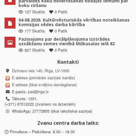
pārvaldes Koku novērtēšanas nodaļas lēmumi par
koku ciršanu
127 Skatīts
0 Patīk
04.08.2026. Kultūrvēsturiskās vērtības noteikšanas
komisijas sēdes darba kārtība
177 Skatīts
0 Patīk
Paziņojums par detālplānojuma izstrādes
uzsākšanu zemes vienībā Mūkusalas ielā 82
827 Skatīts
0 Patīk
Kontakti
Dzirnavu iela 140, Rīga, LV-1050
E-adrese (primārais saziņas kanāls)
E-adrese (tikai e-rēķinu iesniegšanai)
E-pasts:
pad@riga.lv
Tālrunis: 1201,
(+371) 67012222 (zvaniem no ārzemēm)
WhatsApp: 27772805 (tikai rakstiskai saziņai)
Zvanu centra darba laiks:
Pirmdiena – Piektdiena: 8.00 – 18.00