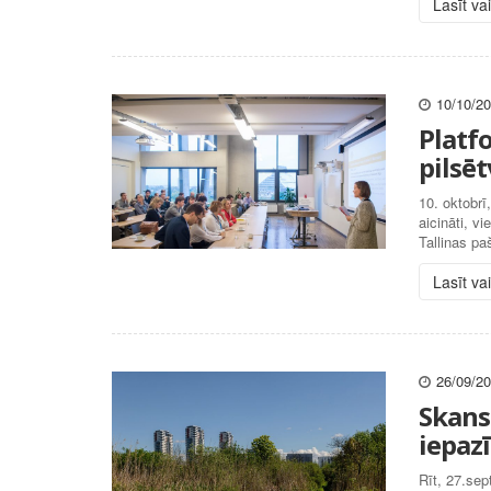
Lasīt va
10/10/2
Platf
pilsēt
10. oktobrī
aicināti, v
Tallinas pa
Lasīt va
26/09/2
Skans
iepazī
Rīt, 27.sep