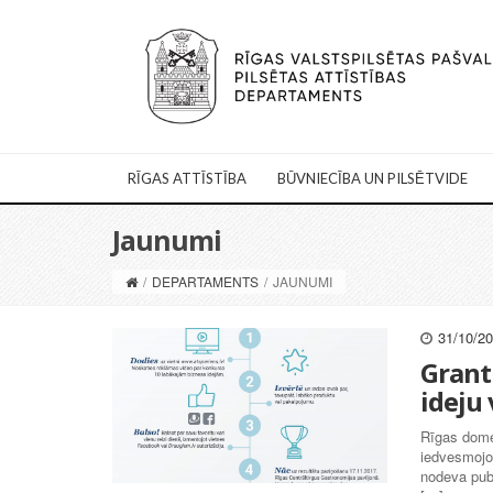
RĪGAS ATTĪSTĪBA
BŪVNIECĪBA UN PILSĒTVIDE
Jaunumi
/
DEPARTAMENTS
/
JAUNUMI
31/10/2
Grant
ideju 
Rīgas dome 
iedvesmojo
nodeva pub