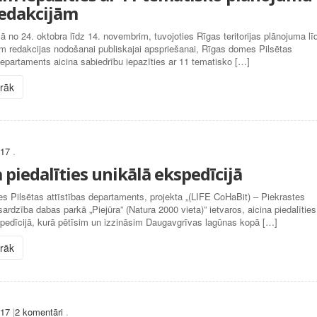
redakcijām
 no 24. oktobra līdz 14. novembrim, tuvojoties Rīgas teritorijas plānojuma lī
m redakcijas nodošanai publiskajai apspriešanai, Rīgas domes Pilsētas
departaments aicina sabiedrību iepazīties ar 11 tematisko […]
irāk
017
.
 piedalīties unikālā ekspedīcijā
 Pilsētas attīstības departaments, projekta „(LIFE CoHaBit) – Piekrastes
sardzība dabas parkā „Piejūra” (Natura 2000 vieta)” ietvaros, aicina piedalīties
spedīcijā, kurā pētīsim un izzināsim Daugavgrīvas lagūnas kopā […]
irāk
017
|
2 komentāri
.