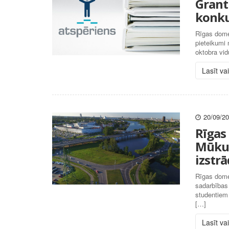
Grant
konku
Rīgas dome
pieteikumi
oktobra vid
Lasīt va
20/09/2
Rīgas 
Mūkusa
izstr
Rīgas domes
sadarbības 
studentiem 
[…]
Lasīt va