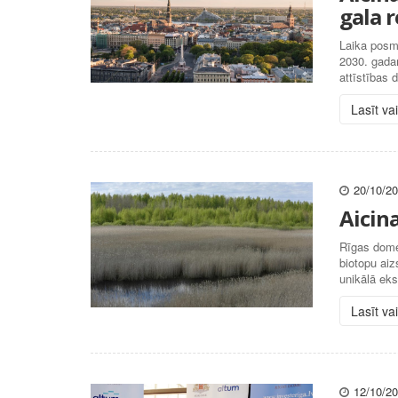
gala 
Laika posmā
2030. gada
attīstības 
Lasīt va
20/10/2
Aicina
Rīgas domes
biotopu aiz
unikālā ek
Lasīt va
12/10/2