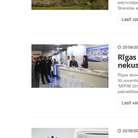
iedzīvotāji
Skanstes ap
Lasīt va
25/09/2
Rīgas
nekus
Rīgas dome
30.novembri
“MIPIM 201
pašvaldība
Lasīt va
22/09/2