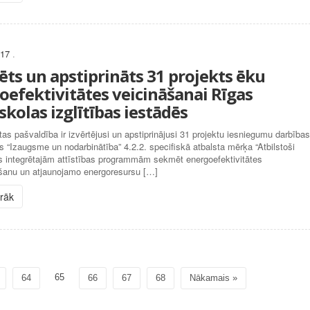
017
.
ēts un apstiprināts 31 projekts ēku
oefektivitātes veicināšanai Rīgas
kolas izglītības iestādēs
tas pašvaldība ir izvērtējusi un apstiprinājusi 31 projektu iesniegumu darbības
“Izaugsme un nodarbinātība” 4.2.2. specifiskā atbalsta mērķa “Atbilstoši
s integrētajām attīstības programmām sekmēt energoefektivitātes
šanu un atjaunojamo energoresursu […]
irāk
65
64
66
67
68
Nākamais »