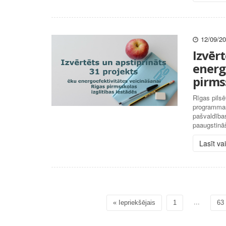
12/09/2
Izvērt
energ
pirmss
Rīgas pilsē
programmas 
pašvaldība
paaugstinā
Lasīt va
...
« Iepriekšējais
1
63