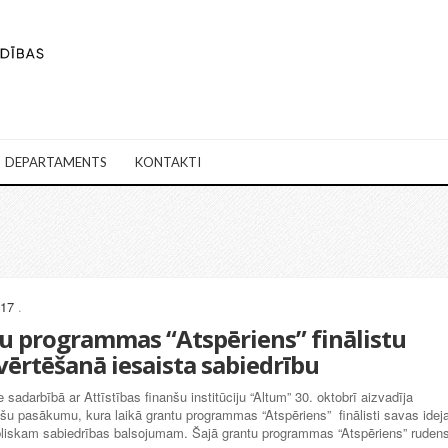
DEPARTAMENTS
KONTAKTI
017
.
u programmas “Atspēriens” finālistu
vērtēšanā iesaista sabiedrību
sadarbībā ar Attīstības finanšu institūciju “Altum” 30. oktobrī aizvadīja
šu pasākumu, kura laikā grantu programmas “Atspēriens” finālisti savas idej
liskam sabiedrības balsojumam. Šajā grantu programmas “Atspēriens” ruden