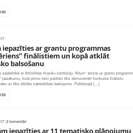
irāk
017
.
a iepazīties ar grantu programmas
ēriens” finālistiem un kopā atklāt
sko balsošanu
sadarbībā ar Attīstības finanšu institūciju “Altum” aicina uz grantu program
” pasākumu, kurā pirmo reizi publiski tiks demonstrēti konkursa finālistu
deo un tiks atklāts sabiedrības balsojums. Publiskajā […]
irāk
017
|
2 komentāri
.
ām iepazīties ar 11 tematisko plānojumu