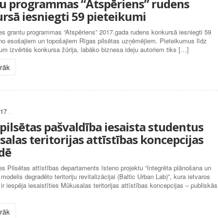
u programmas “Atspēriens” rudens
rsā iesniegti 59 pieteikumi
s grantu programmas “Atspēriens” 2017.gada rudens konkursā iesniegti 59
 no esošajiem un topošajiem Rīgas pilsētas uzņēmējiem. Pieteikumus līdz
um izvērtēs konkursa žūrija, labāko biznesa ideju autoriem tiks […]
irāk
017
.
pilsētas pašvaldība iesaista studentus
las teritorijas attīstības koncepcijas
ādē
 Pilsētas attīstības departaments īsteno projektu “Integrēta plānošana un
modelis degradēto teritoriju revitalizācijai (Baltic Urban Lab)”, kura ietvaros
ir iespēja iesaistīties Mūkusalas teritorijas attīstības koncepcijas – publiskās
irāk