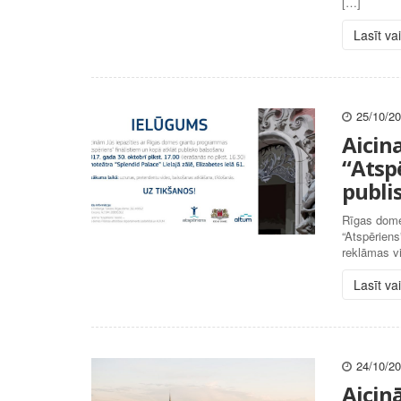
[…]
Lasīt va
25/10/2
Aicin
“Atsp
publi
Rīgas dome 
“Atspēriens
reklāmas vi
Lasīt va
24/10/2
Aicin