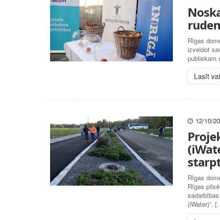
Noska
ruden
Rīgas domes
izveidot sa
publiskam 
Lasīt va
12/10/2
Proje
(iWate
starp
Rīgas dome
Rīgas pilsē
sadarbības
(iWater)”. [