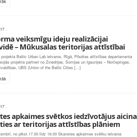
irāk
017
.
orma veiksmīgu ideju realizācijai
vidē – Mūkusalas teritorijas attīstībai
, projekta Baltic Urban Lab ietvaros, Rīgā, Pilsētas attīstības departamenta
iesojās projekta partneri no Zviedrijas, Somijas un Igaunijas – Norčepingas,
švaldības, UBS (Union of the Baltic Cities […]
irāk
017
.
tes apkaimes svētkos iedzīvotājus aicina
ties ar teritorijas attīstības plāniem
tembrī, no plkst.17.00 līdz 19.00 Skanstes apkaimes svētku ietvaros