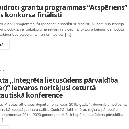
idroti grantu programmas “Atspēriens”
s konkursa finālisti
 grantu programmā “Atspēriens” ir noteikti 10 finālisti, kuriem būs iespēja
va produkta vai pakalpojuma reklāmas video, lai oktobra beigās tos nodotu
sabiedrības balsojumam un cīnītos par […]
irāk
017
.
kta „Integrēta lietusūdens pārvaldība
r)” ietvaros noritējusi ceturtā
tautiskā konference
s Pilsētas attīstības departaments kopš 2015. gada 1. decembra nodrošina
tas kā vadošā partnera dalību Centrālā Baltijas jūras reģiona pārrobežu
 programmas 2014.-2020.gadam projektā “Integrēta lietusūdens pārvaldība
…]