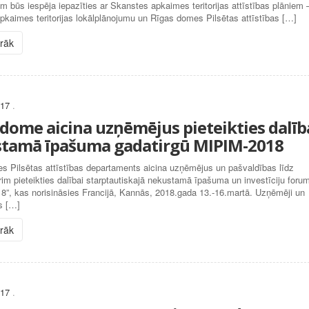
em būs iespēja iepazīties ar Skanstes apkaimes teritorijas attīstības plāniem 
kaimes teritorijas lokālplānojumu un Rīgas domes Pilsētas attīstības […]
irāk
017
.
 dome aicina uzņēmējus pieteikties dalīb
tamā īpašuma gadatirgū MIPIM-2018
s Pilsētas attīstības departaments aicina uzņēmējus un pašvaldības līdz
m pieteikties dalībai starptautiskajā nekustamā īpašuma un investīciju foru
8”, kas norisināsies Francijā, Kannās, 2018.gada 13.-16.martā. Uzņēmēji un
s […]
irāk
017
.