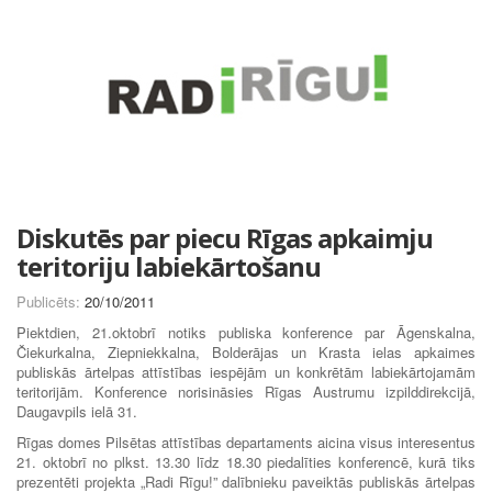
Diskutēs par piecu Rīgas apkaimju
teritoriju labiekārtošanu
Publicēts:
20/10/2011
Piektdien, 21.oktobrī notiks publiska konference par Āgenskalna,
Čiekurkalna, Ziepniekkalna, Bolderājas un Krasta ielas apkaimes
publiskās ārtelpas attīstības iespējām un konkrētām labiekārtojamām
teritorijām. Konference norisināsies Rīgas Austrumu izpilddirekcijā,
Daugavpils ielā 31.
Rīgas domes Pilsētas attīstības departaments aicina visus interesentus
21. oktobrī no plkst. 13.30 līdz 18.30 piedalīties konferencē, kurā tiks
prezentēti projekta „Radi Rīgu!” dalībnieku paveiktās publiskās ārtelpas