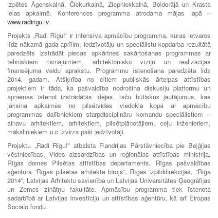
izpētes Āgenskalnā, Čiekurkalnā, Ziepniekkalnā, Bolderājā un Krasta
ielas apkaimē. Konferences programma atrodama mājas lapā –
www.radirigu.lv
.
Projekts „Radi Rīgu!” ir intensīva apmācību programma, kuras ietvaros
līdz nākamā gada aprīlim, iedzīvotāju un speciālistu kopdarba rezultātā
paredzēts izstrādāt piecas apkārtnes sakārtošanas programmas ar
tehniskiem risinājumiem, arhitektonisko vīziju un realizācijas
finansējuma veidu aprakstu. Programmu īstenošana paredzēta līdz
2014. gadam. Atšķirība no citiem publiskās ārtelpas attīstības
projektiem ir tāda, ka pašvaldība nodrošina diskusiju platformu un
apņemas īstenot izstrādātās idejas, taču būtiskus jautājumus, kas
jārisina apkaimēs no pilsētvides viedokļa kopā ar apmācību
programmas dalībniekiem starpdisciplināru komandu speciālistiem –
ainavu arhitektiem, arhitektiem, pilsētplānotājiem, ceļu inženieriem,
māksliniekiem u.c izvirza paši iedzīvotāji.
Projektu „Radi Rīgu!” atbalsta Flandrijas Pārstāvniecība pie Beļģijas
vēstniecības, Vides aizsardzības un reģionālas attīstības ministrija,
Rīgas domes Pilsētas attīstības departaments, Rīgas pašvaldības
aģentūra “Rīgas pilsētas arhitekta birojs”, Rīgas izpilddirekcijas, “Rīga
2014”, Latvijas Arhitektu savienība un Latvijas Universitātes Ģeogrāfijas
un Zemes zinātņu fakultāte. Apmācību programma tiek īstenota
sadarbībā ar Latvijas Investīciju un attīstības aģentūru, kā arī Eiropas
Sociālo fondu.