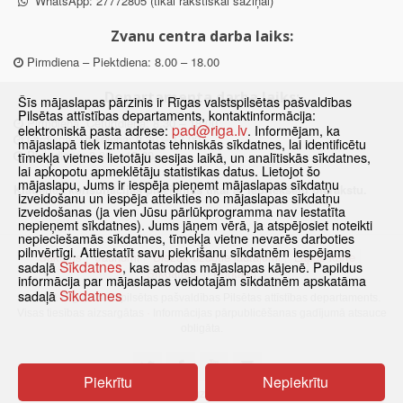
WhatsApp: 27772805 (tikai rakstiskai saziņai)
Zvanu centra darba laiks:
Pirmdiena – Piektdiena: 8.00 – 18.00
Departamenta darba laiks:
Šīs mājaslapas pārzinis ir Rīgas valstspilsētas pašvaldības
Pilsētas attīstības departaments, kontaktinformācija:
Pirmdiena, Ceturtdiena: 8.30 – 18.00
pad@riga.lv
elektroniskā pasta adrese:
. Informējam, ka
Otrdiena, Trešdiena: 8.30 – 17.00
mājaslapā tiek izmantotas tehniskās sīkdatnes, lai identificētu
Piektdiena: 8.30 – 15.00
tīmekļa vietnes lietotāju sesijas laikā, un analītiskās sīkdatnes,
lai apkopotu apmeklētāju statistikas datus. Lietojot šo
mājaslapu, Jums ir iespēja pieņemt mājaslapas sīkdatņu
Klātienes konsultācijas pieejamas tikai ar iepriekšēju pierakstu.
izveidošanu un iespēja atteikties no mājaslapas sīkdatņu
izveidošanas (ja vien Jūsu pārlūkprogramma nav iestatīta
nepieņemt sīkdatnes). Jums jāņem vērā, ja atspējosiet noteikti
nepieciešamās sīkdatnes, tīmekļa vietne nevarēs darboties
pilnvērtīgi. Attiestatīt savu piekrišanu sīkdatnēm iespējams
Sākums
Jaunumi
Biežāk uzdotie jautājumi
Lapas karte
Sīkdatnes
sadaļā
, kas atrodas mājaslapas kājenē. Papildus
Sīkdatnes
Kontakti
informācija par mājaslapas veidotajām sīkdatnēm apskatāma
Sīkdatnes
sadaļā
© 2021 Rīgas valstspilsētas pašvaldības Pilsētas attīstības departaments.
Visas tiesības aizsargātas
·
Informācijas pārpublicēšanas gadījumā atsauce
obligāta.
Piekrītu
Nepiekrītu
Pārslēgties uz www versiju