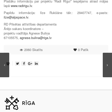
Plašāku informāciju par projektu “Radi Rīgu!” iespējams atrast mājas
lapā
www.radirigu.lv
.
Papildu informācija: Ilze Rukšāne tālr.: 29407747, e-pasts:
ilze@alpspace.lv
.
RD Pilsētas attīstības departamenta
Ārējo sakaru koordinatore –
projektu vadītāja Agnese Buliņa
67105575,
agnese.bulina@riga.lv
2060 Skatīts
0
Patīk