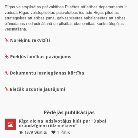
Rīgas valstspilsētas pašvaldības Pilsētas attīstības departaments ir
vadošā Rīgas valstspilsētas pašvaldības iestāde Rīgas pilsētas
stratēģiskās attīstības jomā, galvaspilsētas sabalansētas attīstības
plānošanas nodrošināšanā un pilsētas ekonomikas konkurētspējas
veicināšanā.
Norēķinu rekvizīti
Piekļūstamības paziņojums
Dokumentu iesniegšanas kārtība
Biežāk uzdotie jautājumi
Pēdējās publikācijas
Rīga aicina iedzīvotājus kļūt par “Dabai
draudzīgiem rīdziniekiem”
1879 Skatīts
1 Patīk