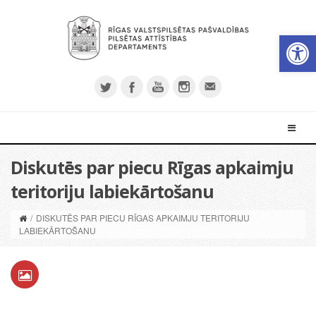
Open 
Diskutēs par piecu Rīgas apkaimju
teritoriju labiekārtošanu
/
DISKUTĒS PAR PIECU RĪGAS APKAIMJU TERITORIJU
LABIEKĀRTOŠANU