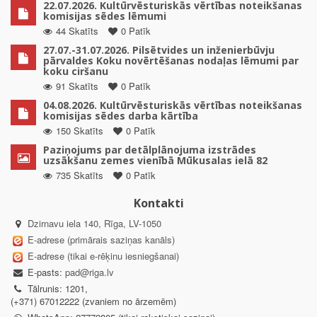
22.07.2026. Kultūrvēsturiskās vērtības noteikšanas
komisijas sēdes lēmumi
44 Skatīts
0 Patīk
27.07.-31.07.2026. Pilsētvides un inženierbūvju
pārvaldes Koku novērtēšanas nodaļas lēmumi par
koku ciršanu
91 Skatīts
0 Patīk
04.08.2026. Kultūrvēsturiskās vērtības noteikšanas
komisijas sēdes darba kārtība
150 Skatīts
0 Patīk
Paziņojums par detālplānojuma izstrādes
uzsākšanu zemes vienībā Mūkusalas ielā 82
735 Skatīts
0 Patīk
Kontakti
Dzirnavu iela 140, Rīga, LV-1050
E-adrese (primārais saziņas kanāls)
E-adrese (tikai e-rēķinu iesniegšanai)
E-pasts:
pad@riga.lv
Tālrunis: 1201,
(+371) 67012222 (zvaniem no ārzemēm)